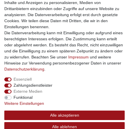
Inhalte und Anzeigen zu personalisieren, Medien von
gastrogeraete24
- alles für Gastronomie und Imbiss
Drittanbietern einzubinden oder Zugriffe auf unsere Website zu
soziale Medien
analysieren. Die Datenverarbeitung erfolgt erst durch gesetzte
Cookies. Wir teilen diese Daten mit Dritten, die wir in den
Facebook
Einstellungen benennen.
sicher einkaufen
Die Datenverarbeitung kann mit Einwilligung oder aufgrund eines
berechtigten Interesses erfolgen. Die Zustimmung kann erteilt
oder abgelehnt werden. Es besteht das Recht, nicht einzuwilligen
und die Einwilligung zu einem späteren Zeitpunkt zu ändern oder
zu widerrufen. Beachten Sie unser
Impressum
und weitere
Sichere Bestellung und Zahlung via SSL Verschlüsselung
Hinweise zur Verwendung personenbezogener Daten in unserer
Daten­schutz­erklärung
.
Essenziell
Widerrufs­recht
Widerrufs­formular
Impressum
Zahlungsdienstleister
Externe Medien
Funktional
Daten­schutz­erklärung
AGB
Kontakt
Weitere Einstellungen
Alle akzeptieren
© Copyright 2026 | swisshandel24.ch | Firmensitz: 8598
Alle ablehnen