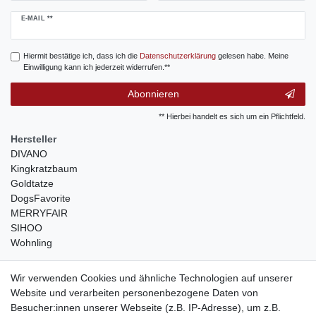
Newsletter
E-MAIL **
Honig
Hiermit bestätige ich, dass ich die
Daten­schutz­erklärung
gelesen habe. Meine
Einwilligung kann ich jederzeit widerrufen.**
Abonnieren
** Hierbei handelt es sich um ein Pflichtfeld.
Hersteller
DIVANO
Kingkratzbaum
Goldtatze
DogsFavorite
MERRYFAIR
SIHOO
Wohnling
weitere Shops
Wir verwenden Cookies und ähnliche Technologien auf unserer
Website und verarbeiten personenbezogene Daten von
traumlampen
- Lampen und Kronleuchter
Besucher:innen unserer Webseite (z.B. IP-Adresse), um z.B.
kinderwagencenter
- Exklusive und günstige Kinderwagen