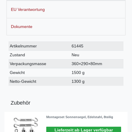
EU Verantwortung
Dokumente
Technisches
Wert
Artikelnummer
61445
Merkmal
Zustand
Neu
Verpackungsmasse
360×290×80mm
Gewicht
1500 g
Netto-Gewicht
1300 g
Zubehör
Montageset Sonnensegel, Edelstahl, 8teilig
ab Lager verfügbar