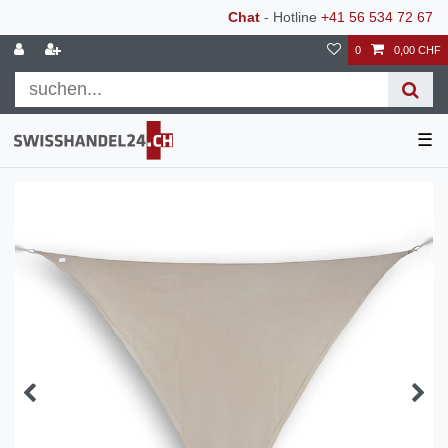
Chat
- Hotline
+41 56 534 72 67
0
0,00 CHF
☰