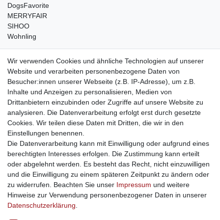
DogsFavorite
MERRYFAIR
SIHOO
Wohnling
weitere Shops
Wir verwenden Cookies und ähnliche Technologien auf unserer
Website und verarbeiten personenbezogene Daten von
traumlampen
- Lampen und Kronleuchter
Besucher:innen unserer Webseite (z.B. IP-Adresse), um z.B.
kinderwagencenter
- Exklusive und günstige Kinderwagen
Inhalte und Anzeigen zu personalisieren, Medien von
gastrogeraete24
- alles für Gastronomie und Imbiss
Drittanbietern einzubinden oder Zugriffe auf unsere Website zu
soziale Medien
analysieren. Die Datenverarbeitung erfolgt erst durch gesetzte
Cookies. Wir teilen diese Daten mit Dritten, die wir in den
Facebook
Einstellungen benennen.
sicher einkaufen
Die Datenverarbeitung kann mit Einwilligung oder aufgrund eines
berechtigten Interesses erfolgen. Die Zustimmung kann erteilt
oder abgelehnt werden. Es besteht das Recht, nicht einzuwilligen
und die Einwilligung zu einem späteren Zeitpunkt zu ändern oder
zu widerrufen. Beachten Sie unser
Impressum
und weitere
Sichere Bestellung und Zahlung via SSL Verschlüsselung
Hinweise zur Verwendung personenbezogener Daten in unserer
Daten­schutz­erklärung
.