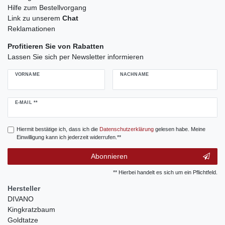
Hilfe zum Bestellvorgang
Link zu unserem
Chat
Reklamationen
Profitieren Sie von Rabatten
Lassen Sie sich per Newsletter informieren
VORNAME
NACHNAME
Newsletter
E-MAIL **
Honig
Hiermit bestätige ich, dass ich die
Daten­schutz­erklärung
gelesen habe. Meine
Einwilligung kann ich jederzeit widerrufen.**
Abonnieren
** Hierbei handelt es sich um ein Pflichtfeld.
Hersteller
DIVANO
Kingkratzbaum
Goldtatze