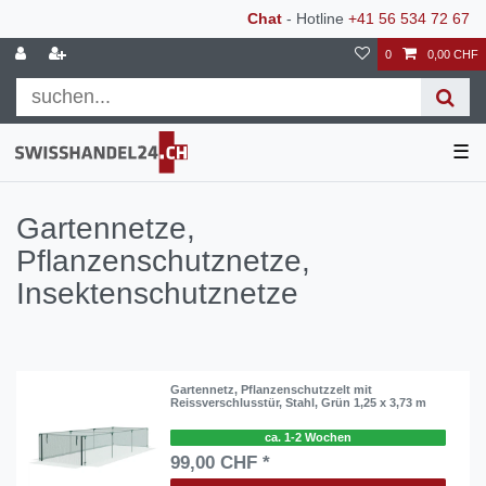
Chat
- Hotline
+41 56 534 72 67
0
0,00 CHF
☰
Gartennetze,
Pflanzenschutznetze,
Insektenschutznetze
Gartennetz, Pflanzenschutzzelt mit
Reissverschlusstür, Stahl, Grün 1,25 x 3,73 m
ca. 1-2 Wochen
99,00 CHF *