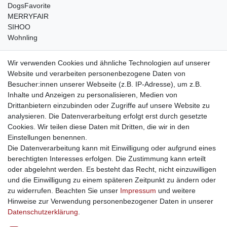
DogsFavorite
MERRYFAIR
SIHOO
Wohnling
weitere Shops
Wir verwenden Cookies und ähnliche Technologien auf unserer
Website und verarbeiten personenbezogene Daten von
traumlampen
- Lampen und Kronleuchter
Besucher:innen unserer Webseite (z.B. IP-Adresse), um z.B.
kinderwagencenter
- Exklusive und günstige Kinderwagen
Inhalte und Anzeigen zu personalisieren, Medien von
gastrogeraete24
- alles für Gastronomie und Imbiss
Drittanbietern einzubinden oder Zugriffe auf unsere Website zu
soziale Medien
analysieren. Die Datenverarbeitung erfolgt erst durch gesetzte
Cookies. Wir teilen diese Daten mit Dritten, die wir in den
Facebook
Einstellungen benennen.
sicher einkaufen
Die Datenverarbeitung kann mit Einwilligung oder aufgrund eines
berechtigten Interesses erfolgen. Die Zustimmung kann erteilt
oder abgelehnt werden. Es besteht das Recht, nicht einzuwilligen
und die Einwilligung zu einem späteren Zeitpunkt zu ändern oder
zu widerrufen. Beachten Sie unser
Impressum
und weitere
Sichere Bestellung und Zahlung via SSL Verschlüsselung
Hinweise zur Verwendung personenbezogener Daten in unserer
Daten­schutz­erklärung
.