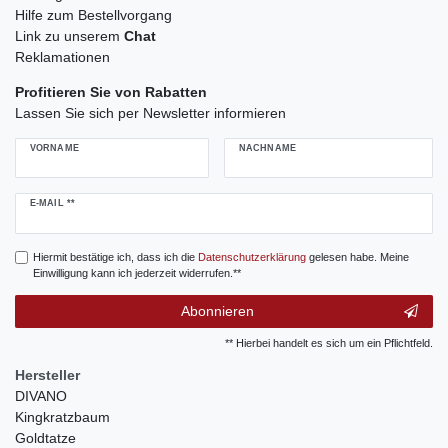
Hilfe zum Bestellvorgang
Link zu unserem
Chat
Reklamationen
Profitieren Sie von Rabatten
Lassen Sie sich per Newsletter informieren
VORNAME
NACHNAME
Newsletter
E-MAIL **
Honig
Hiermit bestätige ich, dass ich die
Daten­schutz­erklärung
gelesen habe. Meine
Einwilligung kann ich jederzeit widerrufen.**
Abonnieren
** Hierbei handelt es sich um ein Pflichtfeld.
Hersteller
DIVANO
Kingkratzbaum
Goldtatze