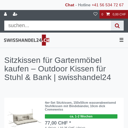
Chat
- Hotline
+41 56 534 72 67
0
0,00 CHF
☰
Sitzkissen für Gartenmöbel
kaufen – Outdoor Kissen für
Stuhl & Bank | swisshandel24
4er-Set Sitzkissen, 150x50cm wasserabweisend
Stuhlkissen mit Bindebänder, 10cm dick
Cremeweiss
ca. 1-2 Wochen
77,00 CHF *