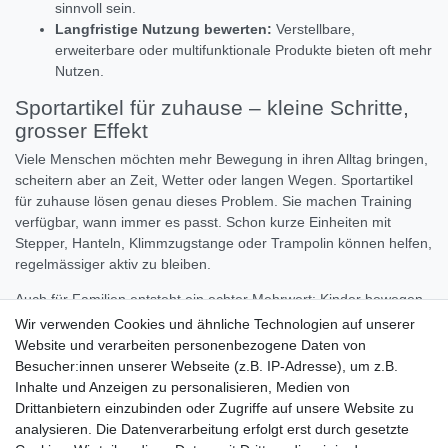
sinnvoll sein.
Langfristige Nutzung bewerten:
Verstellbare,
erweiterbare oder multifunktionale Produkte bieten oft mehr
Nutzen.
Sportartikel für zuhause – kleine Schritte,
grosser Effekt
Viele Menschen möchten mehr Bewegung in ihren Alltag bringen,
scheitern aber an Zeit, Wetter oder langen Wegen. Sportartikel
für zuhause lösen genau dieses Problem. Sie machen Training
verfügbar, wann immer es passt. Schon kurze Einheiten mit
Stepper, Hanteln, Klimmzugstange oder Trampolin können helfen,
regelmässiger aktiv zu bleiben.
Auch für Familien entsteht ein echter Mehrwert: Kinder bewegen
sich spielerisch, Erwachsene trainieren flexibler und gemeinsam
Wir verwenden Cookies und ähnliche Technologien auf unserer
genutzte Produkte wie Tischkicker, Spieltische oder Trampoline
Website und verarbeiten personenbezogene Daten von
fördern gemeinsame Freizeit statt reinen Bildschirmkonsum.
Besucher:innen unserer Webseite (z.B. IP-Adresse), um z.B.
Inhalte und Anzeigen zu personalisieren, Medien von
Sport und Freizeit für Büro, Verein und
Drittanbietern einzubinden oder Zugriffe auf unsere Website zu
Ferienwohnung
analysieren. Die Datenverarbeitung erfolgt erst durch gesetzte