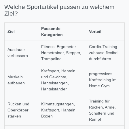
Welche Sportartikel passen zu welchem
Ziel?
Passende
Ziel
Vorteil
Kategorien
Fitness, Ergometer
Cardio-Training
Ausdauer
Hometrainer, Stepper,
zuhause flexibel
verbessern
Trampoline
durchführen
Kraftsport, Hanteln
progressives
Muskeln
und Gewichte,
Krafttraining im
aufbauen
Hantelstangen,
Home Gym
Hantelständer
Training für
Rücken und
Klimmzugstangen,
Rücken, Arme,
Oberkörper
Kraftsport, Hanteln,
Schultern und
stärken
Boxen
Rumpf