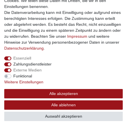
Viele Produkte aus dieser Kategorie eignen sich nicht nur für den
Cookies. Wir teilen diese Daten mit Dritten, die wir in den
privaten Haushalt. Tischkicker, Dartscheiben, Spieltische,
Einstellungen benennen.
Trampoline, Fitnessgeräte oder Staffeleien können auch in Büros,
Die Datenverarbeitung kann mit Einwilligung oder aufgrund eines
Aufenthaltsräumen, Vereinslokalen, Jugendräumen, Schulen oder
berechtigten Interesses erfolgen. Die Zustimmung kann erteilt
Ferienwohnungen eingesetzt werden.
oder abgelehnt werden. Es besteht das Recht, nicht einzuwilligen
und die Einwilligung zu einem späteren Zeitpunkt zu ändern oder
Gerade in gemeinschaftlich genutzten Räumen sorgen
zu widerrufen. Beachten Sie unser
Impressum
und weitere
Freizeitprodukte für mehr Aktivität, Austausch und Abwechslung.
Hinweise zur Verwendung personenbezogener Daten in unserer
Ein Tischkicker lockert Pausen auf, ein Spieltisch schafft
Daten­schutz­erklärung
.
Unterhaltung bei schlechtem Wetter, Fitnessgeräte fördern
Bewegung im Alltag und Wassersport-Zubehör erhöht den Nutzen
Essenziell
einer Ferienwohnung in Seenähe.
Zahlungsdienstleister
Externe Medien
Wichtige Unterkategorien direkt auswählen
Funktional
Weitere Einstellungen
Nutzen Sie die passenden Unterkategorien, um schneller das
richtige Sport- oder Freizeitprodukt zu finden:
Alle akzeptieren
Fitness ansehen
Kraftsport ansehen
Alle ablehnen
Hanteln und Gewichte ansehen
Hantelständer ansehen
Auswahl akzeptieren
Hantelstangen ansehen