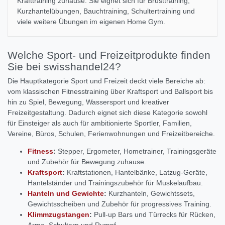
Krafttraining zuhause. Sie eignet sich für Brusttraining,
Kurzhantelübungen, Bauchtraining, Schultertraining und
viele weitere Übungen im eigenen Home Gym.
Welche Sport- und Freizeitprodukte finden
Sie bei swisshandel24?
Die Hauptkategorie Sport und Freizeit deckt viele Bereiche ab:
vom klassischen Fitnesstraining über Kraftsport und Ballsport bis
hin zu Spiel, Bewegung, Wassersport und kreativer
Freizeitgestaltung. Dadurch eignet sich diese Kategorie sowohl
für Einsteiger als auch für ambitionierte Sportler, Familien,
Vereine, Büros, Schulen, Ferienwohnungen und Freizeitbereiche.
Fitness
:
Stepper, Ergometer, Hometrainer, Trainingsgeräte
und Zubehör für Bewegung zuhause.
Kraftsport
:
Kraftstationen, Hantelbänke, Latzug-Geräte,
Hantelständer und Trainingszubehör für Muskelaufbau.
Hanteln und Gewichte
:
Kurzhanteln, Gewichtssets,
Gewichtsscheiben und Zubehör für progressives Training.
Klimmzugstangen
:
Pull-up Bars und Türrecks für Rücken,
Arme, Schultern und Rumpf.