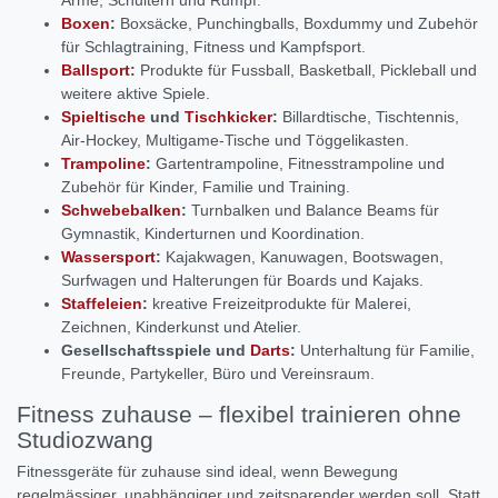
Boxen
:
Boxsäcke, Punchingballs, Boxdummy und Zubehör
für Schlagtraining, Fitness und Kampfsport.
Ballsport
:
Produkte für Fussball, Basketball, Pickleball und
weitere aktive Spiele.
Spieltische
und
Tischkicker
:
Billardtische, Tischtennis,
Air-Hockey, Multigame-Tische und Töggelikasten.
Trampoline
:
Gartentrampoline, Fitnesstrampoline und
Zubehör für Kinder, Familie und Training.
Schwebebalken
:
Turnbalken und Balance Beams für
Gymnastik, Kinderturnen und Koordination.
Wassersport
:
Kajakwagen, Kanuwagen, Bootswagen,
Surfwagen und Halterungen für Boards und Kajaks.
Staffeleien
:
kreative Freizeitprodukte für Malerei,
Zeichnen, Kinderkunst und Atelier.
Gesellschaftsspiele und
Darts
:
Unterhaltung für Familie,
Freunde, Partykeller, Büro und Vereinsraum.
Fitness zuhause – flexibel trainieren ohne
Studiozwang
Fitnessgeräte für zuhause sind ideal, wenn Bewegung
regelmässiger, unabhängiger und zeitsparender werden soll. Statt