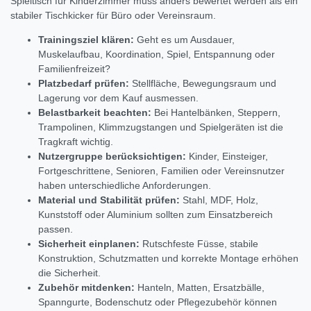
Spieltisch für Kinderzimmer muss anders bewertet werden als ein
stabiler Tischkicker für Büro oder Vereinsraum.
Trainingsziel klären:
Geht es um Ausdauer,
Muskelaufbau, Koordination, Spiel, Entspannung oder
Familienfreizeit?
Platzbedarf prüfen:
Stellfläche, Bewegungsraum und
Lagerung vor dem Kauf ausmessen.
Belastbarkeit beachten:
Bei Hantelbänken, Steppern,
Trampolinen, Klimmzugstangen und Spielgeräten ist die
Tragkraft wichtig.
Nutzergruppe berücksichtigen:
Kinder, Einsteiger,
Fortgeschrittene, Senioren, Familien oder Vereinsnutzer
haben unterschiedliche Anforderungen.
Material und Stabilität prüfen:
Stahl, MDF, Holz,
Kunststoff oder Aluminium sollten zum Einsatzbereich
passen.
Sicherheit einplanen:
Rutschfeste Füsse, stabile
Konstruktion, Schutzmatten und korrekte Montage erhöhen
die Sicherheit.
Zubehör mitdenken:
Hanteln, Matten, Ersatzbälle,
Spanngurte, Bodenschutz oder Pflegezubehör können