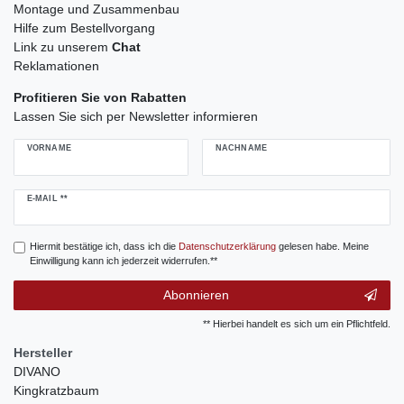
Montage und Zusammenbau
Hilfe zum Bestellvorgang
Link zu unserem
Chat
Reklamationen
Profitieren Sie von Rabatten
Lassen Sie sich per Newsletter informieren
VORNAME
NACHNAME
Newsletter
E-MAIL **
Honig
Hiermit bestätige ich, dass ich die
Daten­schutz­erklärung
gelesen habe. Meine
Einwilligung kann ich jederzeit widerrufen.**
Abonnieren
** Hierbei handelt es sich um ein Pflichtfeld.
Hersteller
DIVANO
Kingkratzbaum