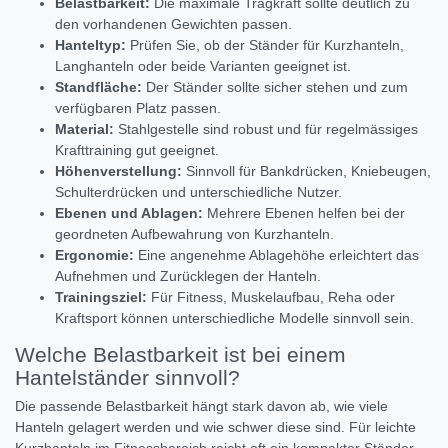
Belastbarkeit:
Die maximale Tragkraft sollte deutlich zu
den vorhandenen Gewichten passen.
Hanteltyp:
Prüfen Sie, ob der Ständer für Kurzhanteln,
Langhanteln oder beide Varianten geeignet ist.
Standfläche:
Der Ständer sollte sicher stehen und zum
verfügbaren Platz passen.
Material:
Stahlgestelle sind robust und für regelmässiges
Krafttraining gut geeignet.
Höhenverstellung:
Sinnvoll für Bankdrücken, Kniebeugen,
Schulterdrücken und unterschiedliche Nutzer.
Ebenen und Ablagen:
Mehrere Ebenen helfen bei der
geordneten Aufbewahrung von Kurzhanteln.
Ergonomie:
Eine angenehme Ablagehöhe erleichtert das
Aufnehmen und Zurücklegen der Hanteln.
Trainingsziel:
Für Fitness, Muskelaufbau, Reha oder
Kraftsport können unterschiedliche Modelle sinnvoll sein.
Welche Belastbarkeit ist bei einem
Hantelständer sinnvoll?
Die passende Belastbarkeit hängt stark davon ab, wie viele
Hanteln gelagert werden und wie schwer diese sind. Für leichte
Kurzhanteln im Fitnessbereich reicht oft ein kompakter Ständer