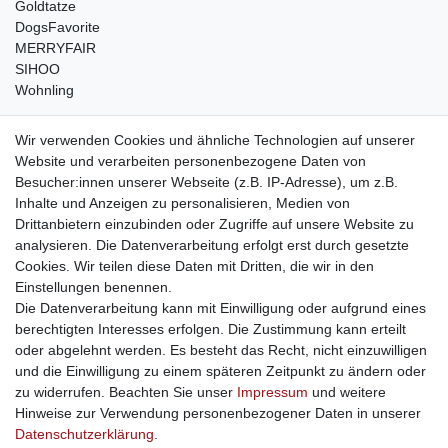
Goldtatze
DogsFavorite
MERRYFAIR
SIHOO
Wohnling
weitere Shops
Wir verwenden Cookies und ähnliche Technologien auf unserer
Website und verarbeiten personenbezogene Daten von
traumlampen
- Lampen und Kronleuchter
Besucher:innen unserer Webseite (z.B. IP-Adresse), um z.B.
kinderwagencenter
- Exklusive und günstige Kinderwagen
Inhalte und Anzeigen zu personalisieren, Medien von
gastrogeraete24
- alles für Gastronomie und Imbiss
Drittanbietern einzubinden oder Zugriffe auf unsere Website zu
soziale Medien
analysieren. Die Datenverarbeitung erfolgt erst durch gesetzte
Cookies. Wir teilen diese Daten mit Dritten, die wir in den
Facebook
Einstellungen benennen.
sicher einkaufen
Die Datenverarbeitung kann mit Einwilligung oder aufgrund eines
berechtigten Interesses erfolgen. Die Zustimmung kann erteilt
oder abgelehnt werden. Es besteht das Recht, nicht einzuwilligen
und die Einwilligung zu einem späteren Zeitpunkt zu ändern oder
zu widerrufen. Beachten Sie unser
Impressum
und weitere
Sichere Bestellung und Zahlung via SSL Verschlüsselung
Hinweise zur Verwendung personenbezogener Daten in unserer
Daten­schutz­erklärung
.