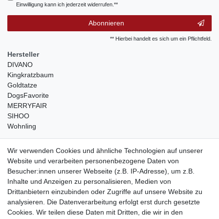
Einwilligung kann ich jederzeit widerrufen.**
Abonnieren
** Hierbei handelt es sich um ein Pflichtfeld.
Hersteller
DIVANO
Kingkratzbaum
Goldtatze
DogsFavorite
MERRYFAIR
SIHOO
Wohnling
weitere Shops
Wir verwenden Cookies und ähnliche Technologien auf unserer
Website und verarbeiten personenbezogene Daten von
traumlampen
- Lampen und Kronleuchter
Besucher:innen unserer Webseite (z.B. IP-Adresse), um z.B.
kinderwagencenter
- Exklusive und günstige Kinderwagen
Inhalte und Anzeigen zu personalisieren, Medien von
gastrogeraete24
- alles für Gastronomie und Imbiss
Drittanbietern einzubinden oder Zugriffe auf unsere Website zu
soziale Medien
analysieren. Die Datenverarbeitung erfolgt erst durch gesetzte
Cookies. Wir teilen diese Daten mit Dritten, die wir in den
Facebook