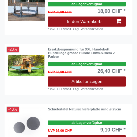
ab Lager verfügbar
18,00 CHF *
UVP 28,00 CHF
In den Warenkorb
*
inkl. CH MwSt.
zzgl.
Versandkosten
-20%
Ersatzbespannung für XXL Hundebett
Hundeliege grosse Hunde 110x80x20cm 2
Farben
ab Lager verfügbar
26,40 CHF *
UVP 33,00 CHF
Artikel anzeigen
*
inkl. CH MwSt.
zzgl.
Versandkosten
-43%
Schiefertafel Naturschieferplatte rund ø 25cm
ab Lager verfügbar
9,10 CHF *
UVP 16,00 CHF