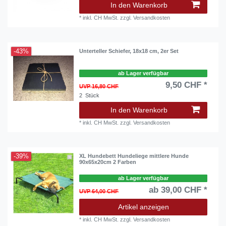
In den Warenkorb
*
inkl. CH MwSt.
zzgl.
Versandkosten
-43%
Unterteller Schiefer, 18x18 cm, 2er Set
ab Lager verfügbar
9,50 CHF *
UVP 16,80 CHF
2
Stück
In den Warenkorb
*
inkl. CH MwSt.
zzgl.
Versandkosten
-39%
XL Hundebett Hundeliege mittlere Hunde
90x65x20cm 2 Farben
ab Lager verfügbar
ab 39,00 CHF *
UVP 64,00 CHF
Artikel anzeigen
*
inkl. CH MwSt.
zzgl.
Versandkosten