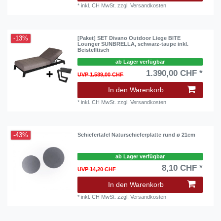
*
inkl. CH MwSt.
zzgl.
Versandkosten
-13%
[Paket] SET Divano Outdoor Liege BITE
Lounger SUNBRELLA, schwarz-taupe inkl.
Beistelltisch
ab Lager verfügbar
1.390,00 CHF *
UVP 1.589,00 CHF
In den Warenkorb
*
inkl. CH MwSt.
zzgl.
Versandkosten
-43%
Schiefertafel Naturschieferplatte rund ø 21cm
ab Lager verfügbar
8,10 CHF *
UVP 14,20 CHF
In den Warenkorb
*
inkl. CH MwSt.
zzgl.
Versandkosten