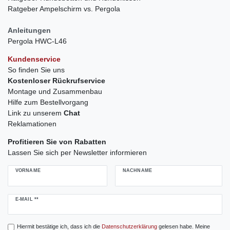
Ratgeber Ampelschirm vs. Pergola
Anleitungen
Pergola HWC-L46
Kundenservice
So finden Sie uns
Kostenloser Rückrufservice
Montage und Zusammenbau
Hilfe zum Bestellvorgang
Link zu unserem
Chat
Reklamationen
Profitieren Sie von Rabatten
Lassen Sie sich per Newsletter informieren
VORNAME
NACHNAME
Newsletter
E-MAIL **
Honig
Hiermit bestätige ich, dass ich die
Daten­schutz­erklärung
gelesen habe. Meine