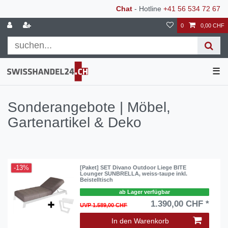
Chat
- Hotline
+41 56 534 72 67
0
0,00 CHF
☰
Sonderangebote | Möbel,
Gartenartikel & Deko
-13%
[Paket] SET Divano Outdoor Liege BITE
Lounger SUNBRELLA, weiss-taupe inkl.
Beistelltisch
ab Lager verfügbar
1.390,00 CHF *
UVP 1.589,00 CHF
In den Warenkorb