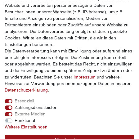
Website und verarbeiten personenbezogene Daten von
traumlampen
- Lampen und Kronleuchter
Besucher:innen unserer Webseite (z.B. IP-Adresse), um z.B.
kinderwagencenter
- Exklusive und günstige Kinderwagen
Inhalte und Anzeigen zu personalisieren, Medien von
gastrogeraete24
- alles für Gastronomie und Imbiss
Drittanbietern einzubinden oder Zugriffe auf unsere Website zu
soziale Medien
analysieren. Die Datenverarbeitung erfolgt erst durch gesetzte
Cookies. Wir teilen diese Daten mit Dritten, die wir in den
Facebook
Einstellungen benennen.
sicher einkaufen
Die Datenverarbeitung kann mit Einwilligung oder aufgrund eines
berechtigten Interesses erfolgen. Die Zustimmung kann erteilt
oder abgelehnt werden. Es besteht das Recht, nicht einzuwilligen
und die Einwilligung zu einem späteren Zeitpunkt zu ändern oder
zu widerrufen. Beachten Sie unser
Impressum
und weitere
Sichere Bestellung und Zahlung via SSL Verschlüsselung
Hinweise zur Verwendung personenbezogener Daten in unserer
Daten­schutz­erklärung
.
Essenziell
Widerrufs­recht
Widerrufs­formular
Impressum
Zahlungsdienstleister
Externe Medien
Funktional
Daten­schutz­erklärung
AGB
Kontakt
Weitere Einstellungen