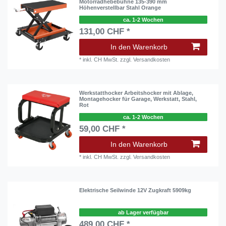
Motorradhebebühne 135-390 mm
Höhenverstellbar Stahl Orange
ca. 1-2 Wochen
131,00 CHF *
In den Warenkorb
*
inkl. CH MwSt.
zzgl.
Versandkosten
Werkstatthocker Arbeitshocker mit Ablage,
Montagehocker für Garage, Werkstatt, Stahl,
Rot
ca. 1-2 Wochen
59,00 CHF *
In den Warenkorb
*
inkl. CH MwSt.
zzgl.
Versandkosten
Elektrische Seilwinde 12V Zugkraft 5909kg
ab Lager verfügbar
489,00 CHF *