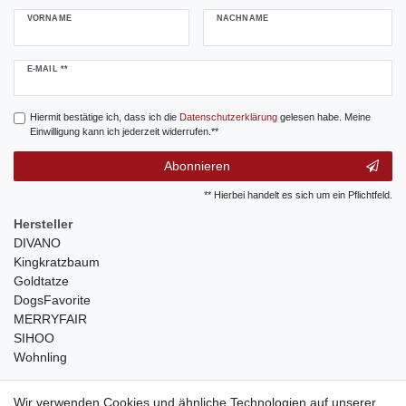
VORNAME
NACHNAME
Newsletter
E-MAIL **
Honig
Hiermit bestätige ich, dass ich die
Daten­schutz­erklärung
gelesen habe. Meine
Einwilligung kann ich jederzeit widerrufen.**
Abonnieren
** Hierbei handelt es sich um ein Pflichtfeld.
Hersteller
DIVANO
Kingkratzbaum
Goldtatze
DogsFavorite
MERRYFAIR
SIHOO
Wohnling
weitere Shops
Wir verwenden Cookies und ähnliche Technologien auf unserer