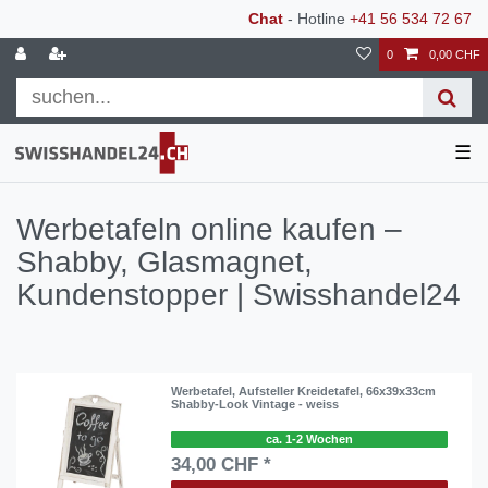
Chat
- Hotline
+41 56 534 72 67
0
0,00 CHF
☰
Werbetafeln online kaufen –
Shabby, Glasmagnet,
Kundenstopper | Swisshandel24
Werbetafel, Aufsteller Kreidetafel, 66x39x33cm
Shabby-Look Vintage - weiss
ca. 1-2 Wochen
34,00 CHF *