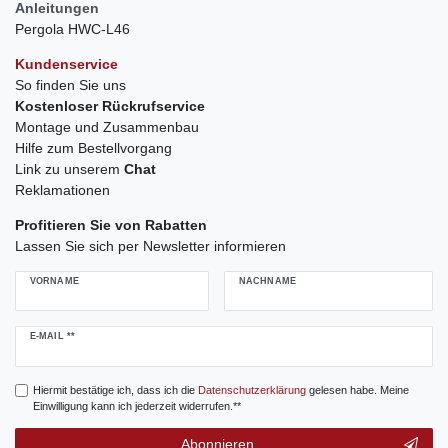
Anleitungen
Pergola HWC-L46
Kundenservice
So finden Sie uns
Kostenloser Rückrufservice
Montage und Zusammenbau
Hilfe zum Bestellvorgang
Link zu unserem
Chat
Reklamationen
Profitieren Sie von Rabatten
Lassen Sie sich per Newsletter informieren
VORNAME
NACHNAME
Newsletter
E-MAIL **
Honig
Hiermit bestätige ich, dass ich die
Daten­schutz­erklärung
gelesen habe. Meine
Einwilligung kann ich jederzeit widerrufen.**
Abonnieren