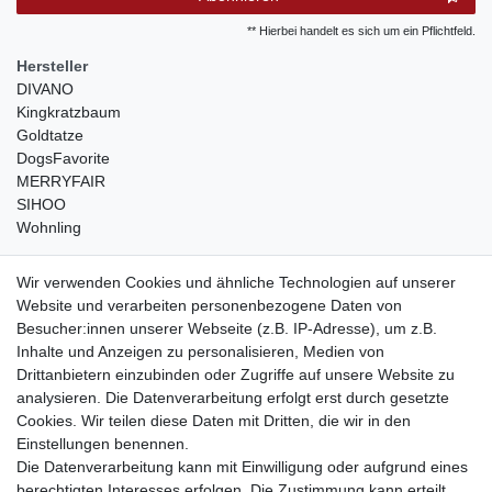
** Hierbei handelt es sich um ein Pflichtfeld.
Hersteller
DIVANO
Kingkratzbaum
Goldtatze
DogsFavorite
MERRYFAIR
SIHOO
Wohnling
weitere Shops
Wir verwenden Cookies und ähnliche Technologien auf unserer
Website und verarbeiten personenbezogene Daten von
traumlampen
- Lampen und Kronleuchter
Besucher:innen unserer Webseite (z.B. IP-Adresse), um z.B.
kinderwagencenter
- Exklusive und günstige Kinderwagen
Inhalte und Anzeigen zu personalisieren, Medien von
gastrogeraete24
- alles für Gastronomie und Imbiss
Drittanbietern einzubinden oder Zugriffe auf unsere Website zu
soziale Medien
analysieren. Die Datenverarbeitung erfolgt erst durch gesetzte
Cookies. Wir teilen diese Daten mit Dritten, die wir in den
Facebook
Einstellungen benennen.
sicher einkaufen
Die Datenverarbeitung kann mit Einwilligung oder aufgrund eines
berechtigten Interesses erfolgen. Die Zustimmung kann erteilt