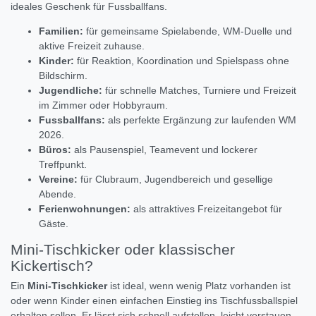
ideales Geschenk für Fussballfans.
Familien:
für gemeinsame Spielabende, WM-Duelle und
aktive Freizeit zuhause.
Kinder:
für Reaktion, Koordination und Spielspass ohne
Bildschirm.
Jugendliche:
für schnelle Matches, Turniere und Freizeit
im Zimmer oder Hobbyraum.
Fussballfans:
als perfekte Ergänzung zur laufenden WM
2026.
Büros:
als Pausenspiel, Teamevent und lockerer
Treffpunkt.
Vereine:
für Clubraum, Jugendbereich und gesellige
Abende.
Ferienwohnungen:
als attraktives Freizeitangebot für
Gäste.
Mini-Tischkicker oder klassischer
Kickertisch?
Ein
Mini-Tischkicker
ist ideal, wenn wenig Platz vorhanden ist
oder wenn Kinder einen einfachen Einstieg ins Tischfussballspiel
erhalten sollen. Er lässt sich schnell aufstellen, leicht verstauen