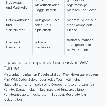
stabiler
geeignet für
Hobbyraum
Kickertisch oder
regelmässige
und Partykeller
Töggelikasten
Matches und Gäste
Ferienwohnung
Multigame-Tisch
mehrere Spiele auf
und
oder 7-in-1-
einer kompakten
Spielzimmer
Spieletisch
Fläche
fördert Austausch,
Büro und
robuster
Teamgefühl und
Pausenraum
Tischkicker
aktive Pausen
Tipps für ein eigenes Tischkicker-WM-
Turnier
Mit wenigen einfachen Regeln wird der Tischkicker zur eigenen
Mini-WM. Jeder Spieler oder jedes Team wählt eine
Nationalmannschaft, spielt eine Gruppenphase und sammelt
Punkte. Danach folgen Halbfinale und Finalspiel. Eine
Punkteanzeige am Kickertisch hilft dabei, Resultate klar
festzuhalten.