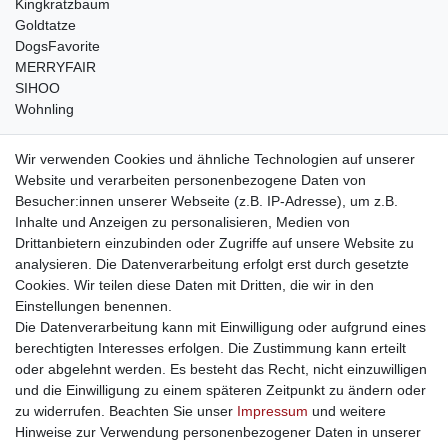
Kingkratzbaum
Goldtatze
DogsFavorite
MERRYFAIR
SIHOO
Wohnling
weitere Shops
Wir verwenden Cookies und ähnliche Technologien auf unserer
Website und verarbeiten personenbezogene Daten von
traumlampen
- Lampen und Kronleuchter
Besucher:innen unserer Webseite (z.B. IP-Adresse), um z.B.
kinderwagencenter
- Exklusive und günstige Kinderwagen
Inhalte und Anzeigen zu personalisieren, Medien von
gastrogeraete24
- alles für Gastronomie und Imbiss
Drittanbietern einzubinden oder Zugriffe auf unsere Website zu
soziale Medien
analysieren. Die Datenverarbeitung erfolgt erst durch gesetzte
Cookies. Wir teilen diese Daten mit Dritten, die wir in den
Facebook
Einstellungen benennen.
sicher einkaufen
Die Datenverarbeitung kann mit Einwilligung oder aufgrund eines
berechtigten Interesses erfolgen. Die Zustimmung kann erteilt
oder abgelehnt werden. Es besteht das Recht, nicht einzuwilligen
und die Einwilligung zu einem späteren Zeitpunkt zu ändern oder
zu widerrufen. Beachten Sie unser
Impressum
und weitere
Sichere Bestellung und Zahlung via SSL Verschlüsselung
Hinweise zur Verwendung personenbezogener Daten in unserer