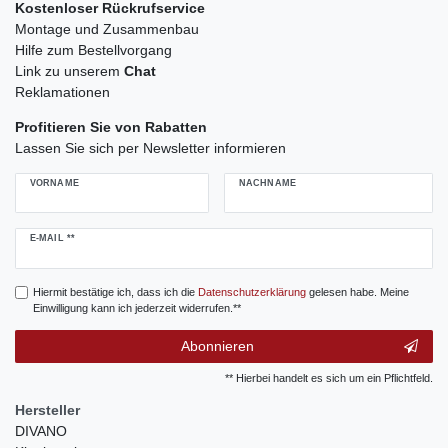
Kostenloser Rückrufservice
Montage und Zusammenbau
Hilfe zum Bestellvorgang
Link zu unserem
Chat
Reklamationen
Profitieren Sie von Rabatten
Lassen Sie sich per Newsletter informieren
VORNAME
NACHNAME
Newsletter
E-MAIL **
Honig
Hiermit bestätige ich, dass ich die
Daten­schutz­erklärung
gelesen habe. Meine
Einwilligung kann ich jederzeit widerrufen.**
Abonnieren
** Hierbei handelt es sich um ein Pflichtfeld.
Hersteller
DIVANO