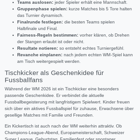
Teams auslosen:
jeder Spieler erhält eine Mannschaft.
Gruppenphase spielen:
kurze Matches bis 5 Tore halten
das Turnier dynamisch.
Finalrunde festlegen:
die besten Teams spielen
Halbfinale und Final.
Fairness-Regeln bestimmen:
vorher klären, ob Drehen
der Stangen erlaubt ist oder nicht.
Resultate notieren:
so entsteht echtes Turniergefühl.
Revanche einplanen:
nach jedem echten WM-Spiel kann
am Tisch weitergespielt werden.
Tischkicker als Geschenkidee für
Fussballfans
Während der WM 2026 ist ein Tischkicker eine besonders
passende Geschenkidee. Er verbindet die aktuelle
Fussballbegeisterung mit langfristigem Spielwert. Kinder freuen
sich über ein aktives Fussballspiel für zuhause, Erwachsene über
gesellige Matches mit Familie und Freunden.
Ein Kickertisch ist auch nach der WM weiterhin attraktiv. Ob
Champions-League-Abend, Europameisterschaft, Schweizer
Super League, Geburtstag, Familienfest oder spontaner