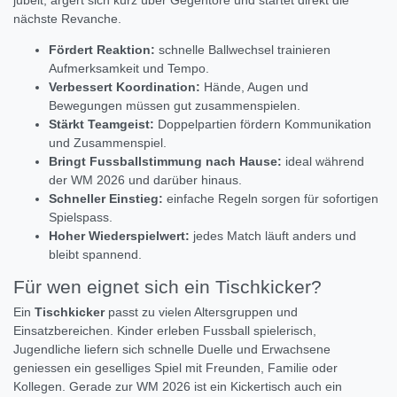
jubelt, ärgert sich kurz über Gegentore und startet direkt die
nächste Revanche.
Fördert Reaktion:
schnelle Ballwechsel trainieren
Aufmerksamkeit und Tempo.
Verbessert Koordination:
Hände, Augen und
Bewegungen müssen gut zusammenspielen.
Stärkt Teamgeist:
Doppelpartien fördern Kommunikation
und Zusammenspiel.
Bringt Fussballstimmung nach Hause:
ideal während
der WM 2026 und darüber hinaus.
Schneller Einstieg:
einfache Regeln sorgen für sofortigen
Spielspass.
Hoher Wiederspielwert:
jedes Match läuft anders und
bleibt spannend.
Für wen eignet sich ein Tischkicker?
Ein
Tischkicker
passt zu vielen Altersgruppen und
Einsatzbereichen. Kinder erleben Fussball spielerisch,
Jugendliche liefern sich schnelle Duelle und Erwachsene
geniessen ein geselliges Spiel mit Freunden, Familie oder
Kollegen. Gerade zur WM 2026 ist ein Kickertisch auch ein