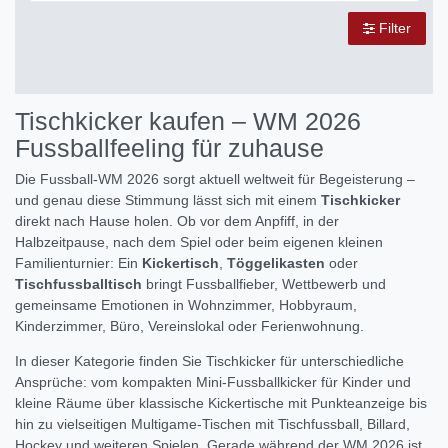
Filter
Tischkicker kaufen – WM 2026
Fussballfeeling für zuhause
Die Fussball-WM 2026 sorgt aktuell weltweit für Begeisterung –
und genau diese Stimmung lässt sich mit einem
Tischkicker
direkt nach Hause holen. Ob vor dem Anpfiff, in der
Halbzeitpause, nach dem Spiel oder beim eigenen kleinen
Familienturnier: Ein
Kickertisch
,
Töggelikasten
oder
Tischfussballtisch
bringt Fussballfieber, Wettbewerb und
gemeinsame Emotionen in Wohnzimmer, Hobbyraum,
Kinderzimmer, Büro, Vereinslokal oder Ferienwohnung.
In dieser Kategorie finden Sie Tischkicker für unterschiedliche
Ansprüche: vom kompakten Mini-Fussballkicker für Kinder und
kleine Räume über klassische Kickertische mit Punkteanzeige bis
hin zu vielseitigen Multigame-Tischen mit Tischfussball, Billard,
Hockey und weiteren Spielen. Gerade während der WM 2026 ist