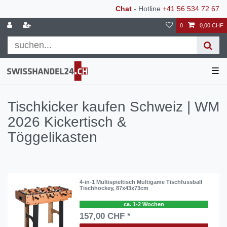
Chat
- Hotline
+41 56 534 72 67
0
0,00 CHF
☰
Tischkicker kaufen Schweiz | WM
2026 Kickertisch &
Töggelikasten
4-in-1 Multispieltisch Multigame Tischfussball
Tischhockey, 87x43x73cm
ca. 1-2 Wochen
157,00 CHF *