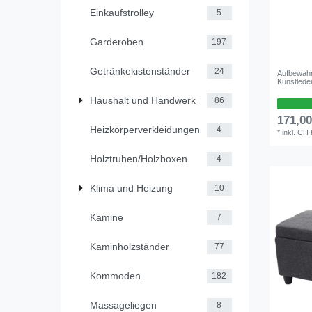
Einkaufstrolley
5
Garderoben
197
Getränkekistenständer
24
Aufbewahr
Kunstlede
Haushalt und Handwerk
86
171,0
Heizkörperverkleidungen
4
*
inkl. CH
Holztruhen/Holzboxen
4
Klima und Heizung
10
Kamine
7
Kaminholzständer
77
Kommoden
182
Massageliegen
8