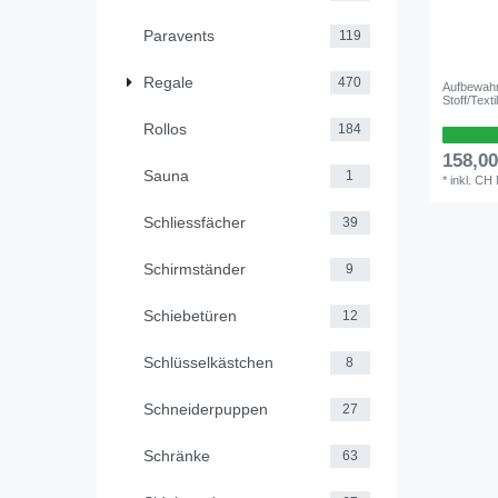
Paravents
119
Regale
470
Aufbewahr
Stoff/Tex
Rollos
184
158,0
Sauna
1
*
inkl. CH
Schliessfächer
39
Schirmständer
9
Schiebetüren
12
Schlüsselkästchen
8
Schneiderpuppen
27
Schränke
63