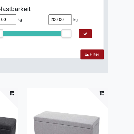
lastbarkeit
kg
kg
Filter