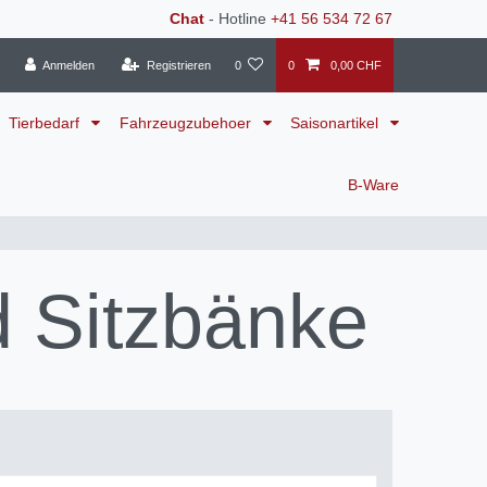
Chat
- Hotline
+41 56 534 72 67
Anmelden
Registrieren
0
0
0,00 CHF
Tierbedarf
Fahrzeugzubehoer
Saisonartikel
B-Ware
 Sitzbänke