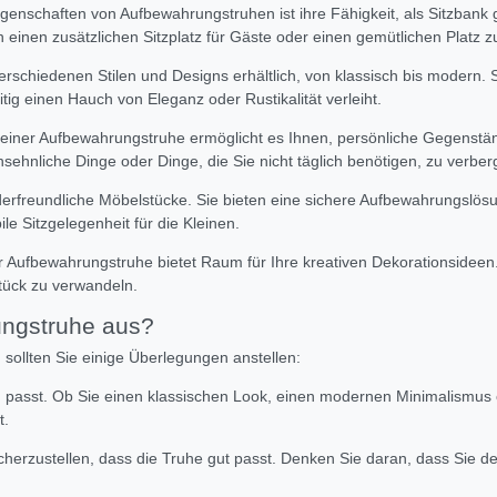
nschaften von Aufbewahrungstruhen ist ihre Fähigkeit, als Sitzbank ge
einen zusätzlichen Sitzplatz für Gäste oder einen gemütlichen Platz
schiedenen Stilen und Designs erhältlich, von klassisch bis modern. S
itig einen Hauch von Eleganz oder Rustikalität verleiht.
iner Aufbewahrungstruhe ermöglicht es Ihnen, persönliche Gegenständ
nsehnliche Dinge oder Dinge, die Sie nicht täglich benötigen, zu verber
rfreundliche Möbelstücke. Sie bieten eine sichere Aufbewahrungslösu
le Sitzgelegenheit für die Kleinen.
 Aufbewahrungstruhe bietet Raum für Ihre kreativen Dekorationsideen.
stück zu verwandeln.
ungstruhe aus?
 sollten Sie einige Überlegungen anstellen:
ng passt. Ob Sie einen klassischen Look, einen modernen Minimalismus
t.
cherzustellen, dass die Truhe gut passt. Denken Sie daran, dass Sie 