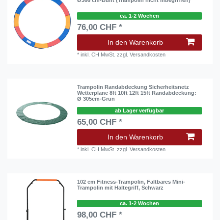
Ø366 cm-Bunt (Trampolin nicht inbegriffen)
ca. 1-2 Wochen
76,00 CHF *
In den Warenkorb
*
inkl. CH MwSt.
zzgl.
Versandkosten
Trampolin Randabdeckung Sicherheitsnetz
Wetterplane 8ft 10ft 12ft 15ft Randabdeckung:
Ø 305cm-Grün
ab Lager verfügbar
65,00 CHF *
In den Warenkorb
*
inkl. CH MwSt.
zzgl.
Versandkosten
102 cm Fitness-Trampolin, Faltbares Mini-
Trampolin mit Haltegriff, Schwarz
ca. 1-2 Wochen
98,00 CHF *