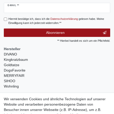
Newsletter
E-MAIL **
Honig
Hiermit bestätige ich, dass ich die
Daten­schutz­erklärung
gelesen habe. Meine
Einwilligung kann ich jederzeit widerrufen.**
Abonnieren
** Hierbei handelt es sich um ein Pflichtfeld.
Hersteller
DIVANO
Kingkratzbaum
Goldtatze
DogsFavorite
MERRYFAIR
SIHOO
Wohnling
weitere Shops
Wir verwenden Cookies und ähnliche Technologien auf unserer
Website und verarbeiten personenbezogene Daten von
traumlampen
- Lampen und Kronleuchter
Besucher:innen unserer Webseite (z.B. IP-Adresse), um z.B.
kinderwagencenter
- Exklusive und günstige Kinderwagen