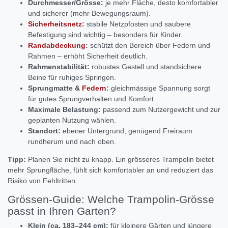
Durchmesser/Grösse:
je mehr Fläche, desto komfortabler
und sicherer (mehr Bewegungsraum).
Sicherheitsnetz
:
stabile Netzpfosten und saubere
Befestigung sind wichtig – besonders für Kinder.
Randabdeckung
:
schützt den Bereich über Federn und
Rahmen – erhöht Sicherheit deutlich.
Rahmenstabilität:
robustes Gestell und standsichere
Beine für ruhiges Springen.
Sprungmatte &
Federn
:
gleichmässige Spannung sorgt
für gutes Sprungverhalten und Komfort.
Maximale Belastung:
passend zum Nutzergewicht und zur
geplanten Nutzung wählen.
Standort:
ebener Untergrund, genügend Freiraum
rundherum und nach oben.
Tipp:
Planen Sie nicht zu knapp. Ein grösseres Trampolin bietet
mehr Sprungfläche, fühlt sich komfortabler an und reduziert das
Risiko von Fehltritten.
Grössen-Guide: Welche Trampolin-Grösse
passt in Ihren Garten?
Klein (ca. 183–244 cm):
für kleinere Gärten und jüngere