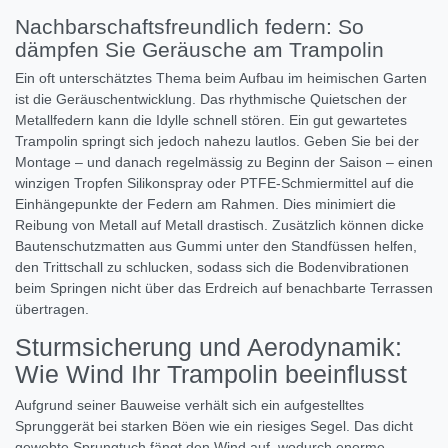
Nachbarschaftsfreundlich federn: So
dämpfen Sie Geräusche am Trampolin
Ein oft unterschätztes Thema beim Aufbau im heimischen Garten
ist die Geräuschentwicklung. Das rhythmische Quietschen der
Metallfedern kann die Idylle schnell stören. Ein gut gewartetes
Trampolin springt sich jedoch nahezu lautlos. Geben Sie bei der
Montage – und danach regelmässig zu Beginn der Saison – einen
winzigen Tropfen Silikonspray oder PTFE-Schmiermittel auf die
Einhängepunkte der Federn am Rahmen. Dies minimiert die
Reibung von Metall auf Metall drastisch. Zusätzlich können dicke
Bautenschutzmatten aus Gummi unter den Standfüssen helfen,
den Trittschall zu schlucken, sodass sich die Bodenvibrationen
beim Springen nicht über das Erdreich auf benachbarte Terrassen
übertragen.
Sturmsicherung und Aerodynamik:
Wie Wind Ihr Trampolin beeinflusst
Aufgrund seiner Bauweise verhält sich ein aufgestelltes
Sprunggerät bei starken Böen wie ein riesiges Segel. Das dicht
gewebte Sprungtuch fängt den Wind auf, wodurch enorme