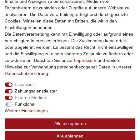
Inhalte und Anzeigen zu personalisieren, Medien von
gastrogeraete24
- alles für Gastronomie und Imbiss
Drittanbietern einzubinden oder Zugriffe auf unsere Website zu
soziale Medien
analysieren. Die Datenverarbeitung erfolgt erst durch gesetzte
Cookies. Wir teilen diese Daten mit Dritten, die wir in den
Facebook
Einstellungen benennen.
sicher einkaufen
Die Datenverarbeitung kann mit Einwilligung oder aufgrund eines
berechtigten Interesses erfolgen. Die Zustimmung kann erteilt
oder abgelehnt werden. Es besteht das Recht, nicht einzuwilligen
und die Einwilligung zu einem späteren Zeitpunkt zu ändern oder
zu widerrufen. Beachten Sie unser
Impressum
und weitere
Sichere Bestellung und Zahlung via SSL Verschlüsselung
Hinweise zur Verwendung personenbezogener Daten in unserer
Daten­schutz­erklärung
.
Essenziell
Widerrufs­recht
Widerrufs­formular
Impressum
Zahlungsdienstleister
Externe Medien
Funktional
Daten­schutz­erklärung
AGB
Kontakt
Weitere Einstellungen
Alle akzeptieren
© Copyright 2026 | swisshandel24.ch | Firmensitz: 8598
Alle ablehnen
Bottighofen, Schweiz | Hotline +41 56 534 72 67