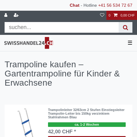
Chat
- Hotline
+41 56 534 72 67
0
0,00 CHF
☰
Trampoline kaufen –
Gartentrampoline für Kinder &
Erwachsene
Trampolinleiter 32/63cm 2 Stufen Einstiegsleiter
Trampolin-Leiter bis 150kg verzinktem
Stahlrahmen Blau
ca. 1-2 Wochen
42,00 CHF *