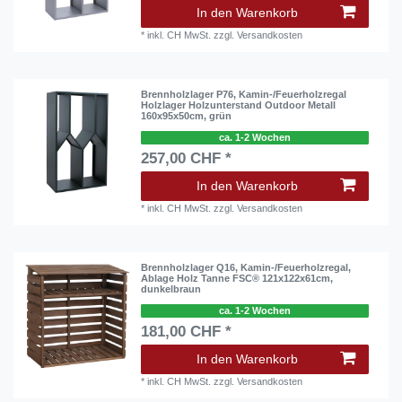
In den Warenkorb
*
inkl. CH MwSt.
zzgl.
Versandkosten
Brennholzlager P76, Kamin-/Feuerholzregal
Holzlager Holzunterstand Outdoor Metall
160x95x50cm, grün
ca. 1-2 Wochen
257,00 CHF *
In den Warenkorb
*
inkl. CH MwSt.
zzgl.
Versandkosten
Brennholzlager Q16, Kamin-/Feuerholzregal,
Ablage Holz Tanne FSC® 121x122x61cm,
dunkelbraun
ca. 1-2 Wochen
181,00 CHF *
In den Warenkorb
*
inkl. CH MwSt.
zzgl.
Versandkosten