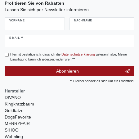
Profitieren Sie von Rabatten
Lassen Sie sich per Newsletter informieren
VORNAME
NACHNAME
Newsletter
E-MAIL **
Honig
Hiermit bestätige ich, dass ich die
Daten­schutz­erklärung
gelesen habe. Meine
Einwilligung kann ich jederzeit widerrufen.**
Abonnieren
** Hierbei handelt es sich um ein Pflichtfeld.
Hersteller
DIVANO
Kingkratzbaum
Goldtatze
DogsFavorite
MERRYFAIR
SIHOO
Wohnling