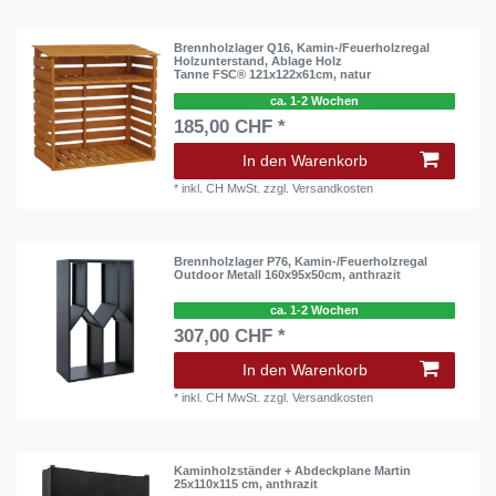
Brennholzlager Q16, Kamin-/Feuerholzregal
Holzunterstand, Ablage Holz
Tanne FSC® 121x122x61cm, natur
ca. 1-2 Wochen
185,00 CHF *
In den Warenkorb
*
inkl. CH MwSt.
zzgl.
Versandkosten
Brennholzlager P76, Kamin-/Feuerholzregal
Outdoor Metall 160x95x50cm, anthrazit
ca. 1-2 Wochen
307,00 CHF *
In den Warenkorb
*
inkl. CH MwSt.
zzgl.
Versandkosten
Kaminholzständer + Abdeckplane Martin
25x110x115 cm, anthrazit