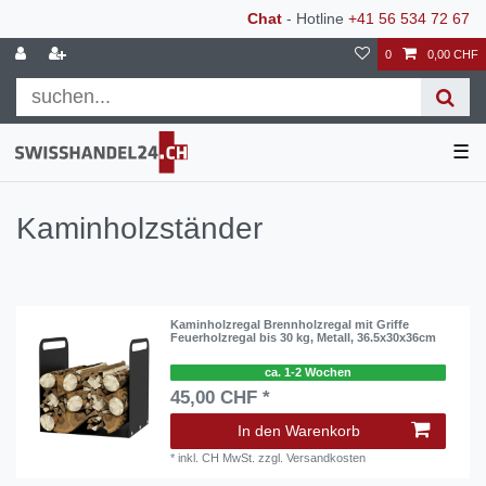
Chat
- Hotline
+41 56 534 72 67
0
0,00 CHF
☰
Kaminholzständer
Kaminholzregal Brennholzregal mit Griffe
Feuerholzregal bis 30 kg, Metall, 36.5x30x36cm
ca. 1-2 Wochen
45,00 CHF *
In den Warenkorb
*
inkl. CH MwSt.
zzgl.
Versandkosten