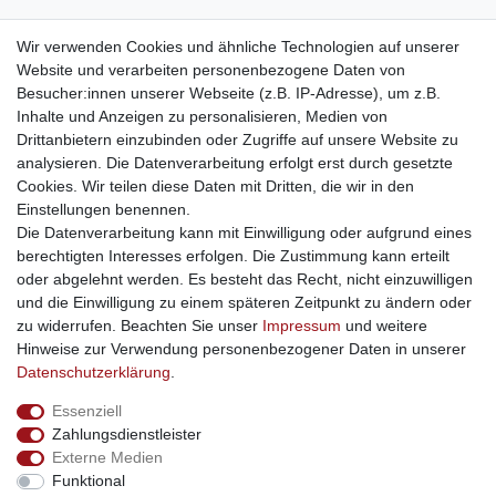
weitere Shops
Wir verwenden Cookies und ähnliche Technologien auf unserer
Website und verarbeiten personenbezogene Daten von
traumlampen
- Lampen und Kronleuchter
Besucher:innen unserer Webseite (z.B. IP-Adresse), um z.B.
kinderwagencenter
- Exklusive und günstige Kinderwagen
Inhalte und Anzeigen zu personalisieren, Medien von
gastrogeraete24
- alles für Gastronomie und Imbiss
Drittanbietern einzubinden oder Zugriffe auf unsere Website zu
soziale Medien
analysieren. Die Datenverarbeitung erfolgt erst durch gesetzte
Cookies. Wir teilen diese Daten mit Dritten, die wir in den
Facebook
Einstellungen benennen.
sicher einkaufen
Die Datenverarbeitung kann mit Einwilligung oder aufgrund eines
berechtigten Interesses erfolgen. Die Zustimmung kann erteilt
oder abgelehnt werden. Es besteht das Recht, nicht einzuwilligen
und die Einwilligung zu einem späteren Zeitpunkt zu ändern oder
zu widerrufen. Beachten Sie unser
Impressum
und weitere
Sichere Bestellung und Zahlung via SSL Verschlüsselung
Hinweise zur Verwendung personenbezogener Daten in unserer
Daten­schutz­erklärung
.
Essenziell
Widerrufs­recht
Widerrufs­formular
Impressum
Zahlungsdienstleister
Externe Medien
Funktional