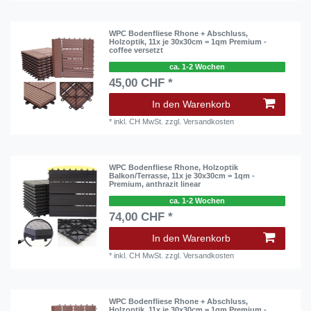
WPC Bodenfliese Rhone + Abschluss,
Holzoptik, 11x je 30x30cm = 1qm Premium -
coffee versetzt
ca. 1-2 Wochen
45,00 CHF *
In den Warenkorb
*
inkl. CH MwSt.
zzgl.
Versandkosten
WPC Bodenfliese Rhone, Holzoptik
Balkon/Terrasse, 11x je 30x30cm = 1qm -
Premium, anthrazit linear
ca. 1-2 Wochen
74,00 CHF *
In den Warenkorb
*
inkl. CH MwSt.
zzgl.
Versandkosten
WPC Bodenfliese Rhone + Abschluss,
Holzoptik, 11x je 30x30cm = 1qm Premium -