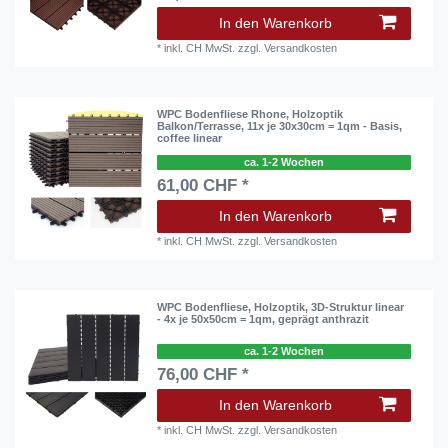
In den Warenkorb
*
inkl. CH MwSt.
zzgl.
Versandkosten
WPC Bodenfliese Rhone, Holzoptik
Balkon/Terrasse, 11x je 30x30cm = 1qm - Basis,
coffee linear
ca. 1-2 Wochen
61,00 CHF *
In den Warenkorb
*
inkl. CH MwSt.
zzgl.
Versandkosten
WPC Bodenfliese, Holzoptik, 3D-Struktur linear
- 4x je 50x50cm = 1qm, geprägt anthrazit
ca. 1-2 Wochen
76,00 CHF *
In den Warenkorb
*
inkl. CH MwSt.
zzgl.
Versandkosten