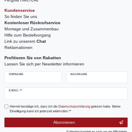
Kundenservice
So finden Sie uns
Kostenloser Rückrufservice
Montage und Zusammenbau
Hilfe zum Bestellvorgang
Link zu unserem
Chat
Reklamationen
Profitieren Sie von Rabatten
Lassen Sie sich per Newsletter informieren
VORNAME
NACHNAME
Newsletter
E-MAIL **
Honig
Hiermit bestätige ich, dass ich die
Daten­schutz­erklärung
gelesen habe. Meine
Einwilligung kann ich jederzeit widerrufen.**
Abonnieren
** Hierbei handelt es sich um ein Pflichtfeld.