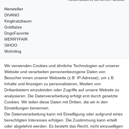
Hersteller
DIVANO
Kingkratzbaum
Goldtatze
DogsFavorite
MERRYFAIR
SIHOO
Wohnling
weitere Shops
Wir verwenden Cookies und ähnliche Technologien auf unserer
Website und verarbeiten personenbezogene Daten von
traumlampen
- Lampen und Kronleuchter
Besucher:innen unserer Webseite (z.B. IP-Adresse), um z.B.
kinderwagencenter
- Exklusive und günstige Kinderwagen
Inhalte und Anzeigen zu personalisieren, Medien von
gastrogeraete24
- alles für Gastronomie und Imbiss
Drittanbietern einzubinden oder Zugriffe auf unsere Website zu
soziale Medien
analysieren. Die Datenverarbeitung erfolgt erst durch gesetzte
Cookies. Wir teilen diese Daten mit Dritten, die wir in den
Facebook
Einstellungen benennen.
sicher einkaufen
Die Datenverarbeitung kann mit Einwilligung oder aufgrund eines
berechtigten Interesses erfolgen. Die Zustimmung kann erteilt
oder abgelehnt werden. Es besteht das Recht, nicht einzuwilligen