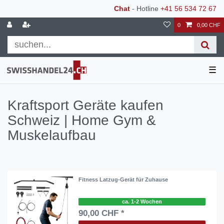
Chat
- Hotline
+41 56 534 72 67
0
0,00 CHF
☰
Kraftsport Geräte kaufen
Schweiz | Home Gym &
Muskelaufbau
Fitness Latzug-Gerät für Zuhause
ca. 1-2 Wochen
90,00 CHF *