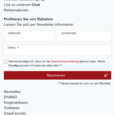
Link zu unserem
Chat
Reklamationen
Profitieren Sie von Rabatten
Lassen Sie sich per Newsletter informieren
VORNAME
NACHNAME
Newsletter
E-MAIL **
Honig
Hiermit bestätige ich, dass ich die
Daten­schutz­erklärung
gelesen habe. Meine
Einwilligung kann ich jederzeit widerrufen.**
Abonnieren
** Hierbei handelt es sich um ein Pflichtfeld.
Hersteller
DIVANO
Kingkratzbaum
Goldtatze
DogsFavorite