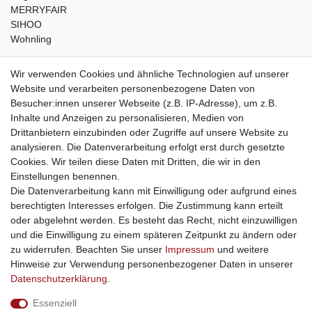
MERRYFAIR
SIHOO
Wohnling
weitere Shops
Wir verwenden Cookies und ähnliche Technologien auf unserer
Website und verarbeiten personenbezogene Daten von
traumlampen
- Lampen und Kronleuchter
Besucher:innen unserer Webseite (z.B. IP-Adresse), um z.B.
kinderwagencenter
- Exklusive und günstige Kinderwagen
Inhalte und Anzeigen zu personalisieren, Medien von
gastrogeraete24
- alles für Gastronomie und Imbiss
Drittanbietern einzubinden oder Zugriffe auf unsere Website zu
soziale Medien
analysieren. Die Datenverarbeitung erfolgt erst durch gesetzte
Cookies. Wir teilen diese Daten mit Dritten, die wir in den
Facebook
Einstellungen benennen.
sicher einkaufen
Die Datenverarbeitung kann mit Einwilligung oder aufgrund eines
berechtigten Interesses erfolgen. Die Zustimmung kann erteilt
oder abgelehnt werden. Es besteht das Recht, nicht einzuwilligen
und die Einwilligung zu einem späteren Zeitpunkt zu ändern oder
zu widerrufen. Beachten Sie unser
Impressum
und weitere
Sichere Bestellung und Zahlung via SSL Verschlüsselung
Hinweise zur Verwendung personenbezogener Daten in unserer
Daten­schutz­erklärung
.
Essenziell