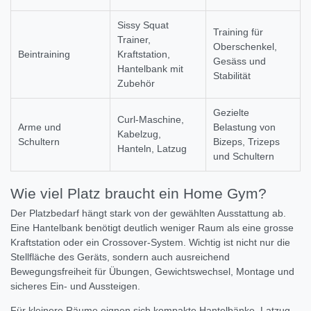
Sissy Squat
Training für
Trainer,
Oberschenkel,
Beintraining
Kraftstation,
Gesäss und
Hantelbank mit
Stabilität
Zubehör
Gezielte
Curl-Maschine,
Arme und
Belastung von
Kabelzug,
Schultern
Bizeps, Trizeps
Hanteln, Latzug
und Schultern
Wie viel Platz braucht ein Home Gym?
Der Platzbedarf hängt stark von der gewählten Ausstattung ab.
Eine Hantelbank benötigt deutlich weniger Raum als eine grosse
Kraftstation oder ein Crossover-System. Wichtig ist nicht nur die
Stellfläche des Geräts, sondern auch ausreichend
Bewegungsfreiheit für Übungen, Gewichtswechsel, Montage und
sicheres Ein- und Aussteigen.
Für kleinere Räume eignen sich kompakte Hantelbänke, Latzug-