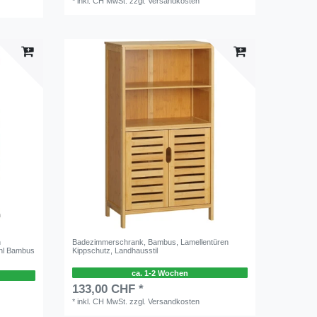
*
inkl. CH MwSt.
zzgl.
Versandkosten
n
Badezimmerschrank, Bambus, Lamellentüren
hl Bambus
Kippschutz, Landhausstil
ca. 1-2 Wochen
133,00 CHF *
*
inkl. CH MwSt.
zzgl.
Versandkosten