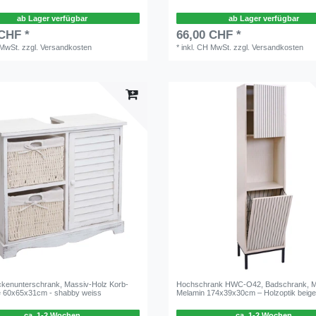
ab Lager verfügbar
ab Lager verfügbar
 CHF *
66,00 CHF *
 MwSt.
zzgl.
Versandkosten
*
inkl. CH MwSt.
zzgl.
Versandkosten
enunterschrank, Massiv-Holz Korb-
Hochschrank HWC-O42, Badschrank, 
e 60x65x31cm - shabby weiss
Melamin 174x39x30cm – Holzoptik beig
ca. 1-2 Wochen
ca. 1-2 Wochen