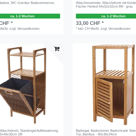
s Badset, WC-Garnitur Badezimmerset,
Wäschesammler, Wäschekorb mit Kordel
Fächer Henkel 54x52x32cm 89l - grau
ca. 1-2 Wochen
ca. 1-2 Wochen
 CHF *
33,00 CHF *
 MwSt.
zzgl.
Versandkosten
*
inkl. CH MwSt.
zzgl.
Versandkosten
 Wäschekorb, Standregal Aufbewahrung,
Badregal, Badezimmer Badschrank Stand
5x40x30cm 28l
Tür, Bambus - 80x36x34cm