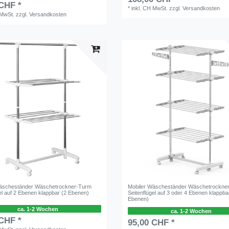
 CHF *
*
inkl. CH MwSt.
zzgl.
Versandkosten
 MwSt.
zzgl.
Versandkosten
Wäscheständer Wäschetrockner-Turm
Mobiler Wäscheständer Wäschetrockne
el auf 2 Ebenen klappbar (2 Ebenen)
Seitenflügel auf 3 oder 4 Ebenen klappba
Ebenen)
ca. 1-2 Wochen
ca. 1-2 Wochen
 CHF *
95,00 CHF *