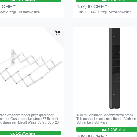
0 CHF *
157,00 CHF *
 MwSt.
zzgl.
Versandkosten
*
inkl. CH MwSt.
zzgl.
Versandkosten
ner Wäscheständer platzsparender
180cm Schmaler Badezimmerschrank,
ckner Gesamttrockenlänge 57,5cm für
Toilettenpapierregal mit offenen Fächern,
nd draussen Metall Weiss 63,5 x 60 x 20
Schränken, Schwarz
ca. 1-2 Wochen
ca. 1-2 Wochen
108,00 CHF *