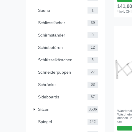
141,0
Sauna
1
*
inkl. CH
Schliessfächer
39
Schirmständer
9
Schiebetüren
12
Schlüsselkästchen
8
Schneiderpuppen
27
Schränke
63
Sideboards
67
Sitzen
8536
Wandtrock
Wäschetro
drinnen u
Spiegel
cm
242