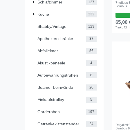
Schlafzimmer
127
7-teilige
Bambus
Küche
232
65,00
Shabby/Vintage
123
*
inkl. CH
Apothekerschränke
37
Abfalleimer
56
Akustikpaneele
4
Aufbewahrungstruhen
8
Beamer Leinwände
20
Einkaufstrolley
5
Garderoben
197
Getränkekistenständer
24
Regal mit
Bambus 9