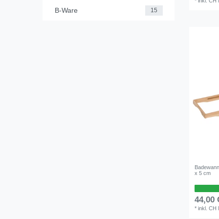
*
inkl. CH
B-Ware
15
Badewanne
x 5 cm
44,00
*
inkl. CH