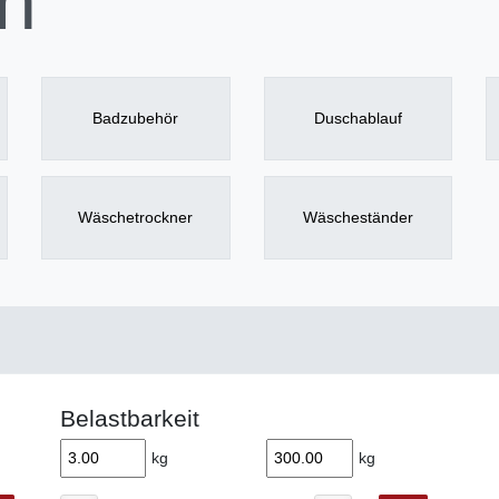
n
Badzubehör
Duschablauf
Wäschetrockner
Wäscheständer
Belastbarkeit
kg
kg