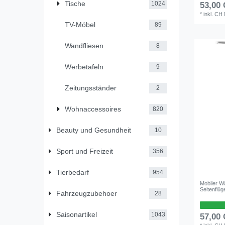
Tische
1024
53,00
*
inkl. CH
TV-Möbel
89
Wandfliesen
8
Werbetafeln
9
Zeitungsständer
2
Wohnaccessoires
820
Beauty und Gesundheit
10
Sport und Freizeit
356
Tierbedarf
954
Mobiler 
Seitenflüg
Fahrzeugzubehoer
28
Saisonartikel
1043
57,00