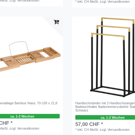
 MwSt.
zzgl.
Versandkosten
*
inkl. CH MwSt.
zzgl.
Versandkosten
nablage Bambus Natur, 70-105 x 21,8
Handtuchständer mit 3 Handtuchstange
Badetuchhalter Badezimmerzubehör Sta
Schwarz
ca. 1-2 Wochen
ca. 1-2 Wochen
 CHF *
57,00 CHF *
 MwSt.
zzgl.
Versandkosten
*
inkl. CH MwSt.
zzgl.
Versandkosten