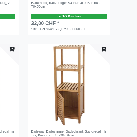
zug, 2
Badematte, Badvorleger Saunamatte, Bambus
79x50cm
ca. 1-2 Wochen
32,00 CHF *
*
inkl. CH MwSt.
zzgl.
Versandkosten
regal mit
Badregal, Badezimmer Badschrank Standregal mit
Tür, Bambus - 110x36x34cm