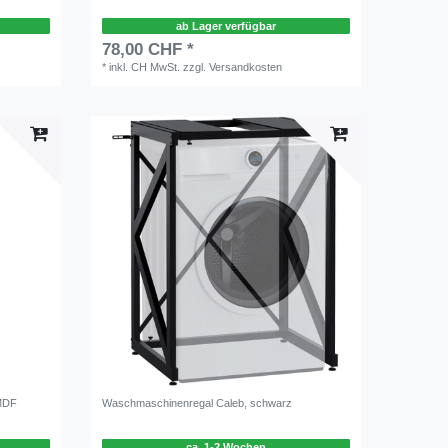
ab Lager verfügbar
78,00 CHF *
*
inkl. CH MwSt.
zzgl.
Versandkosten
MDF
Waschmaschinenregal Caleb, schwarz
e
ca. 1-2 Wochen