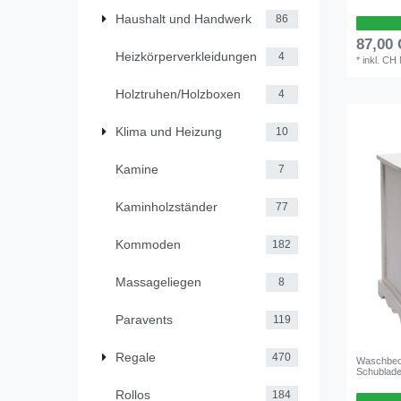
Haushalt und Handwerk
86
87,00
Heizkörperverkleidungen
4
*
inkl. CH
Holztruhen/Holzboxen
4
Klima und Heizung
10
Kamine
7
Kaminholzständer
77
Kommoden
182
Massageliegen
8
Paravents
119
Regale
470
Waschbeck
Schublad
Rollos
184