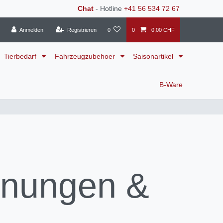
Chat
- Hotline
+41 56 534 72 67
Anmelden
Registrieren
0
0
0,00 CHF
Tierbedarf
Fahrzeugzubehoer
Saisonartikel
B-Ware
nnungen &