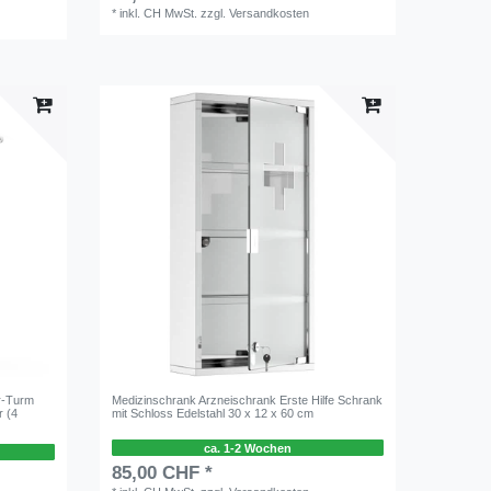
*
inkl. CH MwSt.
zzgl.
Versandkosten
r-Turm
Medizinschrank Arzneischrank Erste Hilfe Schrank
r (4
mit Schloss Edelstahl 30 x 12 x 60 cm
ca. 1-2 Wochen
85,00 CHF *