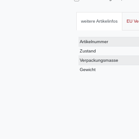
weitere Artikelinfos
EU Ve
Technisches
Wert
Artikelnummer
Merkmal
Zustand
Verpackungsmasse
Gewicht