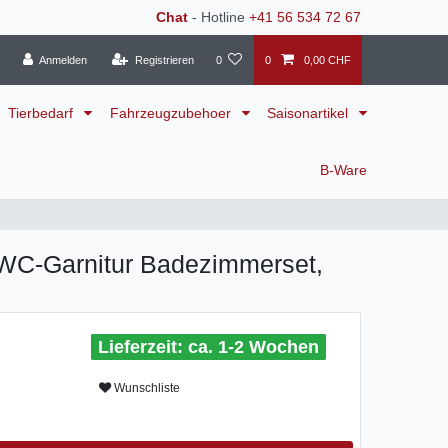
Chat
- Hotline
+41 56 534 72 67
Anmelden
Registrieren
0
0
0,00 CHF
Tierbedarf
Fahrzeugzubehoer
Saisonartikel
B-Ware
, WC-Garnitur Badezimmerset,
ca. 1-2 Wochen
Wunschliste