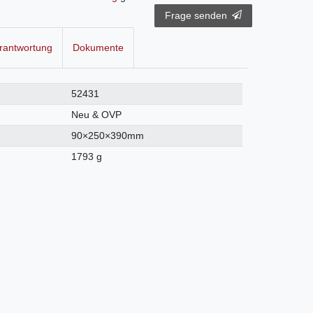
Frage senden
rantwortung
Dokumente
52431
Neu & OVP
90×250×390mm
1793 g