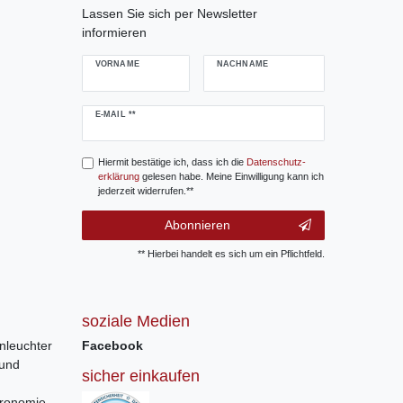
Lassen Sie sich per Newsletter
informieren
VORNAME
NACHNAME
Newsletter
E-MAIL **
Honig
Hiermit bestätige ich, dass ich die
Daten­schutz­
erklärung
gelesen habe. Meine Einwilligung kann ich
jederzeit widerrufen.**
Abonnieren
** Hierbei handelt es sich um ein Pflichtfeld.
soziale Medien
nleuchter
Facebook
 und
sicher einkaufen
tronomie