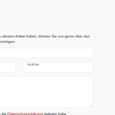
tLabel
 diesem Artikel haben, können Sie uns gerne über das
richtigen.
TELEFON
*
h die
Daten­schutz­erklärung
gelesen habe.