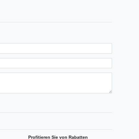
n
ternen
ssternen
ngssternen
tungssternen
ertungssternen
Profitieren Sie von Rabatten