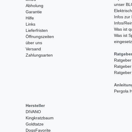
unser B
Abholung
Elektrisc
Garantie
Infos zu
Hilfe
Infos/Rei
Links
Was ist 
Lieferfristen
Was ist S
Öffnungszeiten
eingesetz
über uns
Versand
Ratgebe
Zahlungsarten
Ratgeber
Ratgeber
Ratgeber
Anleitu
Pergola
Hersteller
DIVANO
Kingkratzbaum
Goldtatze
DogsFavorite