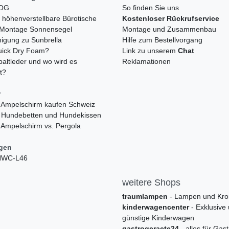
LOG
So finden Sie uns
h höhenverstellbare Bürotische
Kostenloser Rückrufservice
r Montage Sonnensegel
Montage und Zusammenbau
nigung zu Sunbrella
Hilfe zum Bestellvorgang
quick Dry Foam?
Link zu unserem
Chat
paltleder und wo wird es
Reklamationen
t?
r
 Ampelschirm kaufen Schweiz
 Hundebetten und Hundekissen
 Ampelschirm vs. Pergola
ngen
 HWC-L46
weitere Shops
traumlampen
- Lampen und Kro
kinderwagencenter
- Exklusive
günstige Kinderwagen
gastrogeraete24
- alles für Gas