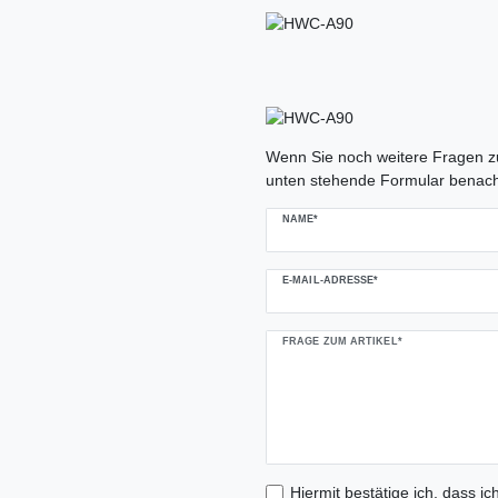
Ceres::Template.mailFormHoneypo
Wenn Sie noch weitere Fragen zu
unten stehende Formular benach
NAME*
E-MAIL-ADRESSE*
FRAGE ZUM ARTIKEL*
Hiermit bestätige ich, dass ic