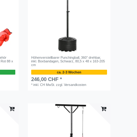
behör
Höhenverstellbarer Punchingball, 360° drehbar,
 Rot 88 x
inkl. Boxbandagen, Schwarz, 80,5 x 48 x 163-205
cm
ca. 2-3 Wochen
246,00 CHF *
*
inkl. CH MwSt.
zzgl.
Versandkosten