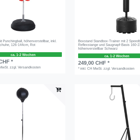
t Punchingball, höhenverstellbar, inkl.
Boxstand Standbox-Trainer mit 2 Speedb
chuhe, 126-144cm, Rot
Reflexstange und Saugnapf-Basis 160-
höhenverstellbar Schwarz
ca. 1-2 Wochen
ca. 1-2 Wochen
 CHF *
249,00 CHF *
 MwSt.
zzgl.
Versandkosten
*
inkl. CH MwSt.
zzgl.
Versandkosten