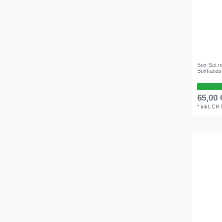
Box-Set mi
Boxhands
65,00
*
inkl. CH