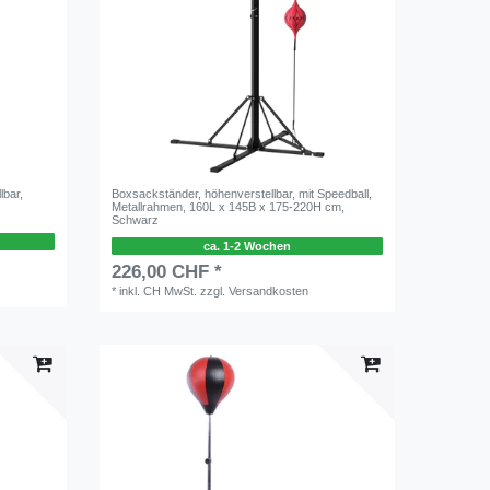
lbar,
Boxsackständer, höhenverstellbar, mit Speedball,
Metallrahmen, 160L x 145B x 175-220H cm,
Schwarz
ca. 1-2 Wochen
226,00 CHF *
*
inkl. CH MwSt.
zzgl.
Versandkosten