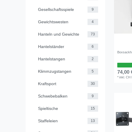
Gesellschaftsspiele
9
Gewichtswesten
4
Hanteln und Gewichte
73
Hantelständer
6
Boxsackh
Hantelstangen
2
Klimmzugstangen
74,00
5
*
inkl. CH
Kraftsport
30
Schwebebalken
9
Spieltische
15
Staffeleien
13