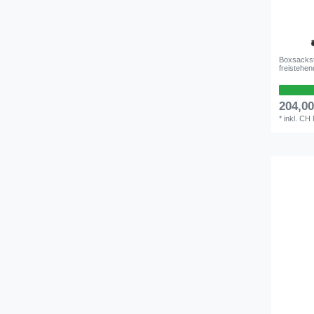
Boxsackst
freistehe
204,0
*
inkl. CH