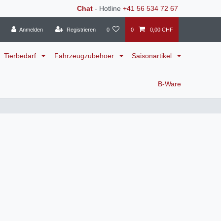
Chat
- Hotline
+41 56 534 72 67
Anmelden
Registrieren
0
0
0,00 CHF
Tierbedarf
Fahrzeugzubehoer
Saisonartikel
B-Ware
|