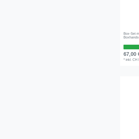
Box-Set mi
Boxhands
67,00
*
inkl. CH