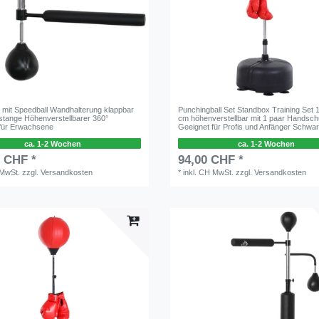
l mit Speedball Wandhalterung klappbar
Punchingball Set Standbox Training Set 
xstange Höhenverstellbarer 360°
cm höhenverstellbar mit 1 paar Handsc
für Erwachsene
Geeignet für Profis und Anfänger Schwa
ca. 1-2 Wochen
ca. 1-2 Wochen
0 CHF *
94,00 CHF *
 MwSt.
zzgl.
Versandkosten
*
inkl. CH MwSt.
zzgl.
Versandkosten