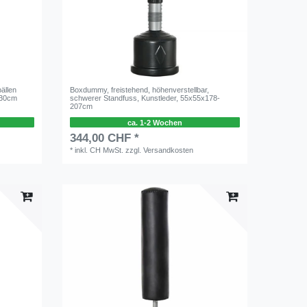
ällen
Boxdummy, freistehend, höhenverstellbar,
230cm
schwerer Standfuss, Kunstleder, 55x55x178-
207cm
ca. 1-2 Wochen
344,00 CHF *
*
inkl. CH MwSt.
zzgl.
Versandkosten