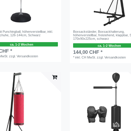
t Punchingball, höhenverstellbar, inkl.
Boxsackständer, Boxsackhalterung,
chuhe, 126-144cm, Schwarz
höhenverstellbar, freistehend, klappbar, S
170x90x225cm, schwarz
ca. 1-2 Wochen
ca. 1-2 Wochen
 CHF *
144,00 CHF *
 MwSt.
zzgl.
Versandkosten
*
inkl. CH MwSt.
zzgl.
Versandkosten