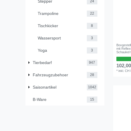
Stepper
24
Trampoline
22
Tischkicker
8
Wassersport
3
Boxgestel
mit Refle
Yoga
3
Schaukel 
Tierbedarf
947
102,0
*
inkl. CH
Fahrzeugzubehoer
28
Saisonartikel
1042
B-Ware
15