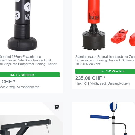
Stehend 176cm Erwachsene
Standboxsack Boxtrainingsgerät mit Zu
nder Heavy Duty Standboxsack mit
Boxassistent Training Boxsack Schwarz
nd Vinyl Pad Boxpartner Boxing Trainer
48 x 155-205 cm
ca. 1-2 Wochen
ca. 1-2 Wochen
235,00 CHF *
0 CHF *
*
inkl. CH MwSt.
zzgl.
Versandkosten
 MwSt.
zzgl.
Versandkosten