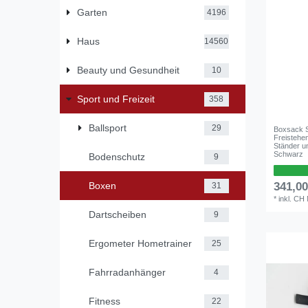
Garten
4196
Haus
14560
Beauty und Gesundheit
10
Sport und Freizeit
358
Ballsport
29
Boxsack 
Freistehe
Ständer u
Schwarz
Bodenschutz
9
341,0
Boxen
31
*
inkl. CH
Dartscheiben
9
Ergometer Hometrainer
25
Fahrradanhänger
4
Fitness
22