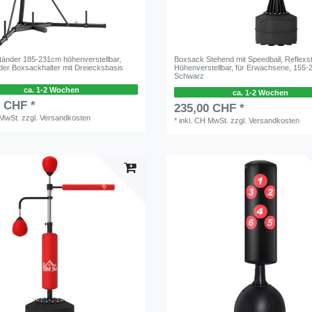
änder 185-231cm höhenverstellbar,
Boxsack Stehend mit Speedball, Reflexs
nder Boxsackhalter mit Dreiecksbasis
Höhenverstellbar, für Erwachsene, 155-
Schwarz
ca. 1-2 Wochen
ca. 1-2 Wochen
0 CHF *
235,00 CHF *
 MwSt.
zzgl.
Versandkosten
*
inkl. CH MwSt.
zzgl.
Versandkosten