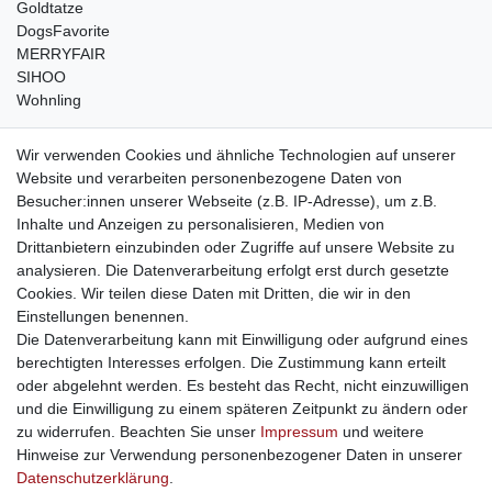
Goldtatze
DogsFavorite
MERRYFAIR
SIHOO
Wohnling
weitere Shops
Wir verwenden Cookies und ähnliche Technologien auf unserer
Website und verarbeiten personenbezogene Daten von
traumlampen
- Lampen und Kronleuchter
Besucher:innen unserer Webseite (z.B. IP-Adresse), um z.B.
kinderwagencenter
- Exklusive und günstige Kinderwagen
Inhalte und Anzeigen zu personalisieren, Medien von
gastrogeraete24
- alles für Gastronomie und Imbiss
Drittanbietern einzubinden oder Zugriffe auf unsere Website zu
soziale Medien
analysieren. Die Datenverarbeitung erfolgt erst durch gesetzte
Cookies. Wir teilen diese Daten mit Dritten, die wir in den
Facebook
Einstellungen benennen.
sicher einkaufen
Die Datenverarbeitung kann mit Einwilligung oder aufgrund eines
berechtigten Interesses erfolgen. Die Zustimmung kann erteilt
oder abgelehnt werden. Es besteht das Recht, nicht einzuwilligen
und die Einwilligung zu einem späteren Zeitpunkt zu ändern oder
zu widerrufen. Beachten Sie unser
Impressum
und weitere
Sichere Bestellung und Zahlung via SSL Verschlüsselung
Hinweise zur Verwendung personenbezogener Daten in unserer
Daten­schutz­erklärung
.