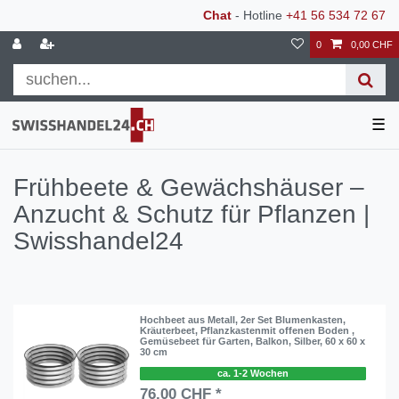
Chat
- Hotline
+41 56 534 72 67
0
0,00 CHF
☰
Frühbeete & Gewächshäuser –
Anzucht & Schutz für Pflanzen |
Swisshandel24
Hochbeet aus Metall, 2er Set Blumenkasten,
Kräuterbeet, Pflanzkastenmit offenen Boden ,
Gemüsebeet für Garten, Balkon, Silber, 60 x 60 x
30 cm
ca. 1-2 Wochen
76,00 CHF *