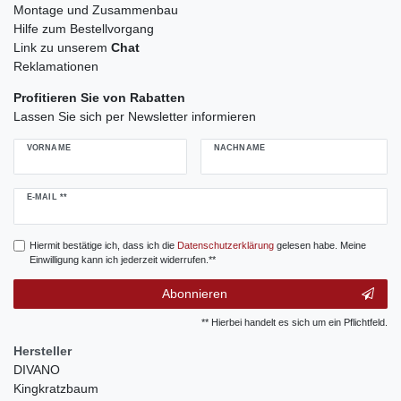
Montage und Zusammenbau
Hilfe zum Bestellvorgang
Link zu unserem
Chat
Reklamationen
Profitieren Sie von Rabatten
Lassen Sie sich per Newsletter informieren
VORNAME
NACHNAME
Newsletter
E-MAIL **
Honig
Hiermit bestätige ich, dass ich die
Daten­schutz­erklärung
gelesen habe. Meine
Einwilligung kann ich jederzeit widerrufen.**
Abonnieren
** Hierbei handelt es sich um ein Pflichtfeld.
Hersteller
DIVANO
Kingkratzbaum