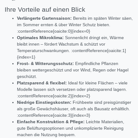
Ihre Vorteile auf einen Blick
Verlängerte Gartensaison:
Bereits im späten Winter säen,
im Sommer ernten & über Winter Schutz bieten.
:contentReference[oaicite:0]{index=0}
Optimales Mikroklima:
Sonnenlicht dringt ein, Wärme
bleibt innen – fördert Wachstum & schützt vor
Temperaturschwankungen. :contentReference[oaicite:1]
{index=1}
Frost- & Witterungsschutz:
Empfindliche Pflanzen
bleiben wettergeschützt und vor Wind, Regen oder Hagel
geschützt.
Platzsparend & flexibel:
Ideal für kleine Flächen – viele
Modelle lassen sich versetzen oder platzsparend lagern.
:contentReference[oaicite:2]{index=2}
Niedrige Einstiegskosten:
Frühbeete sind preisgünstiger
als große Gewächshäuser, oft auch als Bausatz erhältlich.
:contentReference[oaicite:3]{index=3}
Einfache Konstruktion & Pflege:
Leichte Materialien,
gute Belüftungsoptionen und unkomplizierte Reinigung
machen die Nutzung bequem.