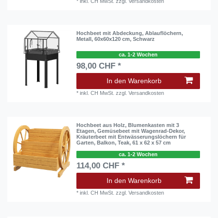
*
inkl. CH MwSt.
zzgl.
Versandkosten
Hochbeet mit Abdeckung, Ablauflöchern,
Metall, 60x60x120 cm, Schwarz
ca. 1-2 Wochen
98,00 CHF *
In den Warenkorb
*
inkl. CH MwSt.
zzgl.
Versandkosten
Hochbeet aus Holz, Blumenkasten mit 3
Etagen, Gemüsebeet mit Wagenrad-Dekor,
Kräuterbeet mit Entwässerungslöchern für
Garten, Balkon, Teak, 61 x 62 x 57 cm
ca. 1-2 Wochen
114,00 CHF *
In den Warenkorb
*
inkl. CH MwSt.
zzgl.
Versandkosten