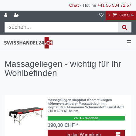
Chat
- Hotline
+41 56 534 72 67
0
0,00 CHF
☰
Massageliegen - wichtig für Ihr
Wohlbefinden
Massageliegen klappbar Kosmetikliegen
höhenverstellbarer Massagetisch mit
Kopfstütze Aluminium Schaumstoff Kunststoff
215 x 60 x 61-84 cm
ca. 1-2 Wochen
190,00 CHF *
In den Warenkorb