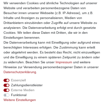
weitere Shops
Wir verwenden Cookies und ähnliche Technologien auf unserer
Website und verarbeiten personenbezogene Daten von
traumlampen
- Lampen und Kronleuchter
Besucher:innen unserer Webseite (z.B. IP-Adresse), um z.B.
kinderwagencenter
- Exklusive und günstige Kinderwagen
Inhalte und Anzeigen zu personalisieren, Medien von
gastrogeraete24
- alles für Gastronomie und Imbiss
Drittanbietern einzubinden oder Zugriffe auf unsere Website zu
soziale Medien
analysieren. Die Datenverarbeitung erfolgt erst durch gesetzte
Cookies. Wir teilen diese Daten mit Dritten, die wir in den
Facebook
Einstellungen benennen.
sicher einkaufen
Die Datenverarbeitung kann mit Einwilligung oder aufgrund eines
berechtigten Interesses erfolgen. Die Zustimmung kann erteilt
oder abgelehnt werden. Es besteht das Recht, nicht einzuwilligen
und die Einwilligung zu einem späteren Zeitpunkt zu ändern oder
zu widerrufen. Beachten Sie unser
Impressum
und weitere
Sichere Bestellung und Zahlung via SSL Verschlüsselung
Hinweise zur Verwendung personenbezogener Daten in unserer
Daten­schutz­erklärung
.
Essenziell
Widerrufs­recht
Widerrufs­formular
Impressum
Zahlungsdienstleister
Externe Medien
Funktional
Daten­schutz­erklärung
AGB
Kontakt
Weitere Einstellungen