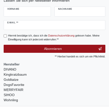
Lassen Sie sich per Newsletter informieren
VORNAME
NACHNAME
Newsletter
E-MAIL **
Honig
Hiermit bestätige ich, dass ich die
Daten­schutz­erklärung
gelesen habe. Meine
Einwilligung kann ich jederzeit widerrufen.**
Abonnieren
** Hierbei handelt es sich um ein Pflichtfeld.
Hersteller
DIVANO
Kingkratzbaum
Goldtatze
DogsFavorite
MERRYFAIR
SIHOO
Wohnling