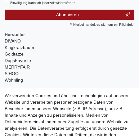
Einwilligung kann ich jederzeit widerrufen.**
Abonnieren
** Hierbei handelt es sich um ein Pflichtfeld.
Hersteller
DIVANO
Kingkratzbaum
Goldtatze
DogsFavorite
MERRYFAIR
SIHOO
Wohnling
weitere Shops
Wir verwenden Cookies und ähnliche Technologien auf unserer
Website und verarbeiten personenbezogene Daten von
traumlampen
- Lampen und Kronleuchter
Besucher:innen unserer Webseite (z.B. IP-Adresse), um z.B.
kinderwagencenter
- Exklusive und günstige Kinderwagen
Inhalte und Anzeigen zu personalisieren, Medien von
gastrogeraete24
- alles für Gastronomie und Imbiss
Drittanbietern einzubinden oder Zugriffe auf unsere Website zu
soziale Medien
analysieren. Die Datenverarbeitung erfolgt erst durch gesetzte
Cookies. Wir teilen diese Daten mit Dritten, die wir in den
Facebook