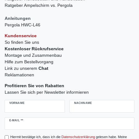
Ratgeber Ampelschirm vs. Pergola
Anleitungen
Pergola HWC-L46
Kundenservice
So finden Sie uns
Kostenloser Rückrufservice
Montage und Zusammenbau
Hilfe zum Bestellvorgang
Link zu unserem
Chat
Reklamationen
Profitieren Sie von Rabatten
Lassen Sie sich per Newsletter informieren
VORNAME
NACHNAME
Newsletter
E-MAIL **
Honig
Hiermit bestätige ich, dass ich die
Daten­schutz­erklärung
gelesen habe. Meine