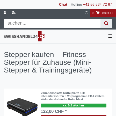
Chat
- Hotline
+41 56 534 72 67
0
0,00 CHF
☰
Stepper kaufen – Fitness
Stepper für Zuhause (Mini-
Stepper & Trainingsgeräte)
Vibrationsplatte Rüttelplatte 120
Intensitätsstufen 5 Vorprogramm LED-Lichtern
Widerstandsbänder Rutschfest
ca. 1-2 Wochen
132,00 CHF *