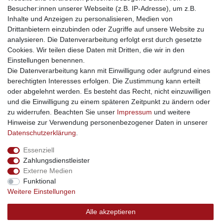
traumlampen
- Lampen und Kronleuchter
Besucher:innen unserer Webseite (z.B. IP-Adresse), um z.B.
kinderwagencenter
- Exklusive und günstige Kinderwagen
Inhalte und Anzeigen zu personalisieren, Medien von
gastrogeraete24
- alles für Gastronomie und Imbiss
Drittanbietern einzubinden oder Zugriffe auf unsere Website zu
soziale Medien
analysieren. Die Datenverarbeitung erfolgt erst durch gesetzte
Cookies. Wir teilen diese Daten mit Dritten, die wir in den
Facebook
Einstellungen benennen.
sicher einkaufen
Die Datenverarbeitung kann mit Einwilligung oder aufgrund eines
berechtigten Interesses erfolgen. Die Zustimmung kann erteilt
oder abgelehnt werden. Es besteht das Recht, nicht einzuwilligen
und die Einwilligung zu einem späteren Zeitpunkt zu ändern oder
zu widerrufen. Beachten Sie unser
Impressum
und weitere
Sichere Bestellung und Zahlung via SSL Verschlüsselung
Hinweise zur Verwendung personenbezogener Daten in unserer
Daten­schutz­erklärung
.
Essenziell
Widerrufs­recht
Widerrufs­formular
Impressum
Zahlungsdienstleister
Externe Medien
Funktional
Daten­schutz­erklärung
AGB
Kontakt
Weitere Einstellungen
Alle akzeptieren