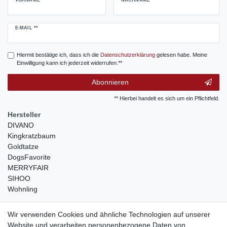
Newsletter
E-MAIL **
Honig
Hiermit bestätige ich, dass ich die
Daten­schutz­erklärung
gelesen habe. Meine
Einwilligung kann ich jederzeit widerrufen.**
Abonnieren
** Hierbei handelt es sich um ein Pflichtfeld.
Hersteller
DIVANO
Kingkratzbaum
Goldtatze
DogsFavorite
MERRYFAIR
SIHOO
Wohnling
weitere Shops
Wir verwenden Cookies und ähnliche Technologien auf unserer
Website und verarbeiten personenbezogene Daten von