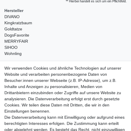
** Hierbei handelt es sich um ein Pflichtfeld.
Hersteller
DIVANO
Kingkratzbaum
Goldtatze
DogsFavorite
MERRYFAIR
SIHOO
Wohnling
weitere Shops
Wir verwenden Cookies und ähnliche Technologien auf unserer
Website und verarbeiten personenbezogene Daten von
traumlampen
- Lampen und Kronleuchter
Besucher:innen unserer Webseite (z.B. IP-Adresse), um z.B.
kinderwagencenter
- Exklusive und günstige Kinderwagen
Inhalte und Anzeigen zu personalisieren, Medien von
gastrogeraete24
- alles für Gastronomie und Imbiss
Drittanbietern einzubinden oder Zugriffe auf unsere Website zu
soziale Medien
analysieren. Die Datenverarbeitung erfolgt erst durch gesetzte
Cookies. Wir teilen diese Daten mit Dritten, die wir in den
Facebook
Einstellungen benennen.
sicher einkaufen
Die Datenverarbeitung kann mit Einwilligung oder aufgrund eines
berechtigten Interesses erfolgen. Die Zustimmung kann erteilt
oder abgelehnt werden. Es besteht das Recht, nicht einzuwilligen