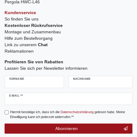
Pergola HWC-L46
Kundenservice
So finden Sie uns
Kostenloser Rückrufservice
Montage und Zusammenbau
Hilfe zum Bestellvorgang
Link zu unserem
Chat
Reklamationen
Profitieren Sie von Rabatten
Lassen Sie sich per Newsletter informieren
VORNAME
NACHNAME
Newsletter
E-MAIL **
Honig
Hiermit bestätige ich, dass ich die
Daten­schutz­erklärung
gelesen habe. Meine
Einwilligung kann ich jederzeit widerrufen.**
Abonnieren