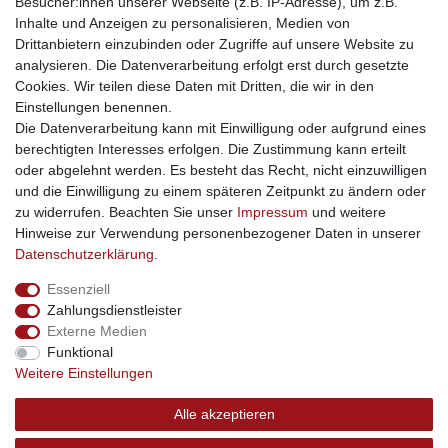
Besucher:innen unserer Webseite (z.B. IP-Adresse), um z.B.
kinderwagencenter
- Exklusive und günstige Kinderwagen
Inhalte und Anzeigen zu personalisieren, Medien von
gastrogeraete24
- alles für Gastronomie und Imbiss
Drittanbietern einzubinden oder Zugriffe auf unsere Website zu
soziale Medien
analysieren. Die Datenverarbeitung erfolgt erst durch gesetzte
Cookies. Wir teilen diese Daten mit Dritten, die wir in den
Facebook
Einstellungen benennen.
sicher einkaufen
Die Datenverarbeitung kann mit Einwilligung oder aufgrund eines
berechtigten Interesses erfolgen. Die Zustimmung kann erteilt
oder abgelehnt werden. Es besteht das Recht, nicht einzuwilligen
und die Einwilligung zu einem späteren Zeitpunkt zu ändern oder
zu widerrufen. Beachten Sie unser
Impressum
und weitere
Sichere Bestellung und Zahlung via SSL Verschlüsselung
Hinweise zur Verwendung personenbezogener Daten in unserer
Daten­schutz­erklärung
.
Essenziell
Widerrufs­recht
Widerrufs­formular
Impressum
Zahlungsdienstleister
Externe Medien
Funktional
Daten­schutz­erklärung
AGB
Kontakt
Weitere Einstellungen
Alle akzeptieren
© Copyright 2026 | swisshandel24.ch | Firmensitz: 8598