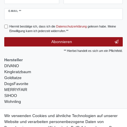
Newsletter
E-MAIL **
Honig
Hiermit bestätige ich, dass ich die
Daten­schutz­erklärung
gelesen habe. Meine
Einwilligung kann ich jederzeit widerrufen.**
Abonnieren
** Hierbei handelt es sich um ein Pflichtfeld.
Hersteller
DIVANO
Kingkratzbaum
Goldtatze
DogsFavorite
MERRYFAIR
SIHOO
Wohnling
weitere Shops
Wir verwenden Cookies und ähnliche Technologien auf unserer
Website und verarbeiten personenbezogene Daten von
traumlampen
- Lampen und Kronleuchter