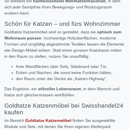
So entsteht ein
harmonischerer Mehrkatzenhaushalt
, in dem
sich jede Samtpfote ihren Bewegungs- und Rückzugsraum
erobern kann.
Schön für Katzen – und fürs Wohnzimmer
Goldtatze Katzenmöbel sind so gestaltet, dass sie
optisch zum
Wohnraum passen
: hochwertige Holzoberflächen, moderne
Formen und sorgfältig abgestimmte Textilien lassen die Elemente
wie Design-Möbel wirken. Statt einen grossen Kratzbaum mitten
in den Raum zu stellen, nutzen Sie unauffällig:
freie Wandflächen über Sofa, Sideboard oder Tür,
Ecken und Nischen, die sonst keine Funktion hätten,
den Raum unter der Decke als „Katzen-Highway“.
Das Ergebnis: ein
stilvoller Lebensraum
, in dem Mensch und
Katze sich gleichermassen wohlfühlen.
Goldtatze Katzenmöbel bei Swisshandel24
kaufen
Im Bereich
Goldtatze Katzenmöbel
finden Sie ausgewählte
Module und Sets, mit denen Sie Ihren eigenen Kletterpark