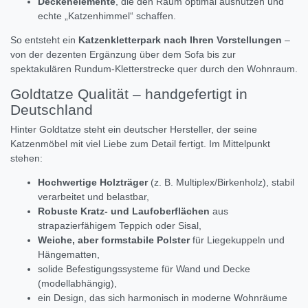
Deckenelemente
, die den Raum optimal ausnutzen und
echte „Katzenhimmel“ schaffen.
So entsteht ein
Katzenkletterpark nach Ihren Vorstellungen
–
von der dezenten Ergänzung über dem Sofa bis zur
spektakulären Rundum-Kletterstrecke quer durch den Wohnraum.
Goldtatze Qualität – handgefertigt in
Deutschland
Hinter Goldtatze steht ein deutscher Hersteller, der seine
Katzenmöbel mit viel Liebe zum Detail fertigt. Im Mittelpunkt
stehen:
Hochwertige Holzträger
(z. B. Multiplex/Birkenholz), stabil
verarbeitet und belastbar,
Robuste Kratz- und Laufoberflächen
aus
strapazierfähigem Teppich oder Sisal,
Weiche, aber formstabile Polster
für Liegekuppeln und
Hängematten,
solide Befestigungssysteme für Wand und Decke
(modellabhängig),
ein Design, das sich harmonisch in moderne Wohnräume