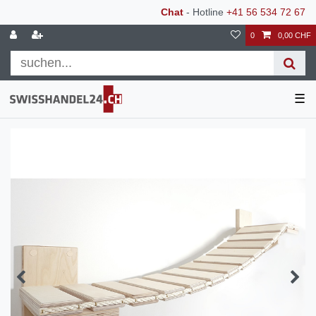
Chat
- Hotline
+41 56 534 72 67
0
0,00 CHF
☰