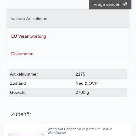
Frage senden
weitere Artikelinfos
EU Verantwortung
Dokumente
Technisches
Wert
Artikelnummer
2175
Merkmal
Zustand
Neu & OVP
Gewicht
2700 g
Zubehör
Wand-Set Hängebrücke premium, inkl. 2
Wandhalter