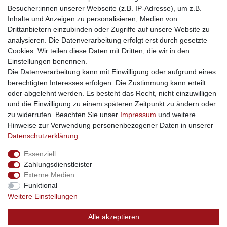
Besucher:innen unserer Webseite (z.B. IP-Adresse), um z.B.
kinderwagencenter
- Exklusive und günstige Kinderwagen
Inhalte und Anzeigen zu personalisieren, Medien von
gastrogeraete24
- alles für Gastronomie und Imbiss
Drittanbietern einzubinden oder Zugriffe auf unsere Website zu
soziale Medien
analysieren. Die Datenverarbeitung erfolgt erst durch gesetzte
Cookies. Wir teilen diese Daten mit Dritten, die wir in den
Facebook
Einstellungen benennen.
sicher einkaufen
Die Datenverarbeitung kann mit Einwilligung oder aufgrund eines
berechtigten Interesses erfolgen. Die Zustimmung kann erteilt
oder abgelehnt werden. Es besteht das Recht, nicht einzuwilligen
und die Einwilligung zu einem späteren Zeitpunkt zu ändern oder
zu widerrufen. Beachten Sie unser
Impressum
und weitere
Sichere Bestellung und Zahlung via SSL Verschlüsselung
Hinweise zur Verwendung personenbezogener Daten in unserer
Daten­schutz­erklärung
.
Essenziell
Widerrufs­recht
Widerrufs­formular
Impressum
Zahlungsdienstleister
Externe Medien
Funktional
Daten­schutz­erklärung
AGB
Kontakt
Weitere Einstellungen
Alle akzeptieren