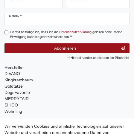
Newsletter
E-MAIL **
Honig
Hiermit bestätige ich, dass ich die
Daten­schutz­erklärung
gelesen habe. Meine
Einwilligung kann ich jederzeit widerrufen.**
Abonnieren
** Hierbei handelt es sich um ein Pflichtfeld.
Hersteller
DIVANO
Kingkratzbaum
Goldtatze
DogsFavorite
MERRYFAIR
SIHOO
Wohnling
weitere Shops
Wir verwenden Cookies und ähnliche Technologien auf unserer
Website und verarbeiten personenbezogene Daten von
traumlampen
- Lampen und Kronleuchter