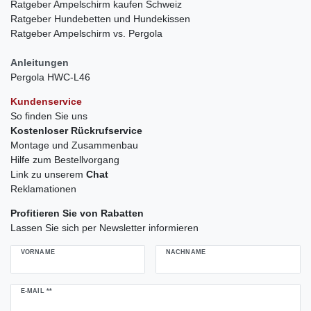
Ratgeber Ampelschirm kaufen Schweiz
Ratgeber Hundebetten und Hundekissen
Ratgeber Ampelschirm vs. Pergola
Anleitungen
Pergola HWC-L46
Kundenservice
So finden Sie uns
Kostenloser Rückrufservice
Montage und Zusammenbau
Hilfe zum Bestellvorgang
Link zu unserem
Chat
Reklamationen
Profitieren Sie von Rabatten
Lassen Sie sich per Newsletter informieren
VORNAME
NACHNAME
Newsletter
E-MAIL **
Honig