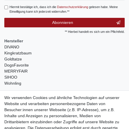
Hiermit bestätige ich, dass ich die
Daten­schutz­erklärung
gelesen habe. Meine
Einwilligung kann ich jederzeit widerrufen.**
Abonnieren
** Hierbei handelt es sich um ein Pflichtfeld.
Hersteller
DIVANO
Kingkratzbaum
Goldtatze
DogsFavorite
MERRYFAIR
SIHOO
Wohnling
weitere Shops
Wir verwenden Cookies und ähnliche Technologien auf unserer
Website und verarbeiten personenbezogene Daten von
traumlampen
- Lampen und Kronleuchter
Besucher:innen unserer Webseite (z.B. IP-Adresse), um z.B.
kinderwagencenter
- Exklusive und günstige Kinderwagen
Inhalte und Anzeigen zu personalisieren, Medien von
gastrogeraete24
- alles für Gastronomie und Imbiss
Drittanbietern einzubinden oder Zugriffe auf unsere Website zu
soziale Medien
analysieren. Die Datenverarbeitung erfolgt erst durch gesetzte