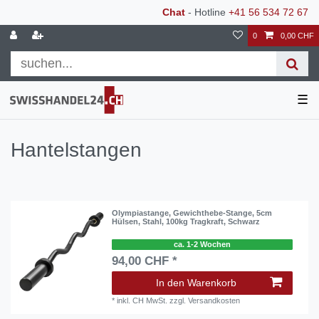
Chat
- Hotline
+41 56 534 72 67
0
0,00 CHF
☰
Hantelstangen
Olympiastange, Gewichthebe-Stange, 5cm
Hülsen, Stahl, 100kg Tragkraft, Schwarz
ca. 1-2 Wochen
94,00 CHF *
In den Warenkorb
*
inkl. CH MwSt.
zzgl.
Versandkosten