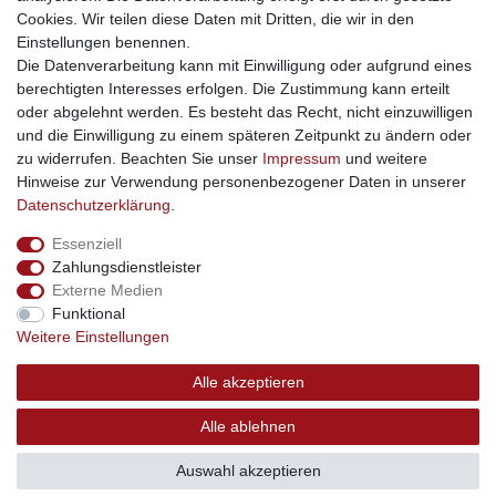
Cookies. Wir teilen diese Daten mit Dritten, die wir in den
Facebook
Einstellungen benennen.
sicher einkaufen
Die Datenverarbeitung kann mit Einwilligung oder aufgrund eines
berechtigten Interesses erfolgen. Die Zustimmung kann erteilt
oder abgelehnt werden. Es besteht das Recht, nicht einzuwilligen
und die Einwilligung zu einem späteren Zeitpunkt zu ändern oder
zu widerrufen. Beachten Sie unser
Impressum
und weitere
Sichere Bestellung und Zahlung via SSL Verschlüsselung
Hinweise zur Verwendung personenbezogener Daten in unserer
Daten­schutz­erklärung
.
Essenziell
Widerrufs­recht
Widerrufs­formular
Impressum
Zahlungsdienstleister
Externe Medien
Funktional
Daten­schutz­erklärung
AGB
Kontakt
Weitere Einstellungen
Alle akzeptieren
© Copyright 2026 | swisshandel24.ch | Firmensitz: 8598
Alle ablehnen
Bottighofen, Schweiz | Hotline +41 56 534 72 67
Auswahl akzeptieren