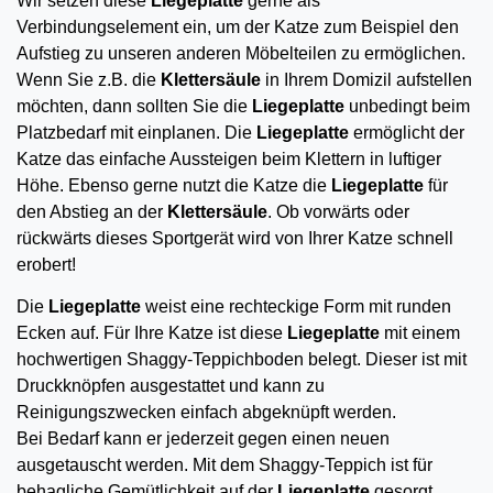
Wir setzen diese
Liegeplatte
gerne als
Verbindungselement ein, um der Katze zum Beispiel den
Aufstieg zu unseren anderen Möbelteilen zu ermöglichen.
Wenn Sie z.B. die
Klettersäule
in Ihrem Domizil aufstellen
möchten, dann sollten Sie die
Liegeplatte
unbedingt beim
Platzbedarf mit einplanen. Die
Liegeplatte
ermöglicht der
Katze das einfache Aussteigen beim Klettern in luftiger
Höhe. Ebenso gerne nutzt die Katze die
Liegeplatte
für
den Abstieg an der
Klettersäule
. Ob vorwärts oder
rückwärts dieses Sportgerät wird von Ihrer Katze schnell
erobert!
Die
Liegeplatte
weist eine rechteckige Form mit runden
Ecken auf. Für Ihre Katze ist diese
Liegeplatte
mit einem
hochwertigen Shaggy-Teppichboden belegt. Dieser ist mit
Druckknöpfen ausgestattet und kann zu
Reinigungszwecken einfach abgeknüpft werden.
Bei Bedarf kann er jederzeit gegen einen neuen
ausgetauscht werden. Mit dem Shaggy-Teppich ist für
behagliche Gemütlichkeit auf der
Liegeplatte
gesorgt.