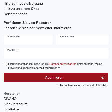
Hilfe zum Bestellvorgang
Link zu unserem
Chat
Reklamationen
Profitieren Sie von Rabatten
Lassen Sie sich per Newsletter informieren
VORNAME
NACHNAME
Newsletter
E-MAIL **
Honig
Hiermit bestätige ich, dass ich die
Daten­schutz­erklärung
gelesen habe. Meine
Einwilligung kann ich jederzeit widerrufen.**
Abonnieren
** Hierbei handelt es sich um ein Pflichtfeld.
Hersteller
DIVANO
Kingkratzbaum
Goldtatze