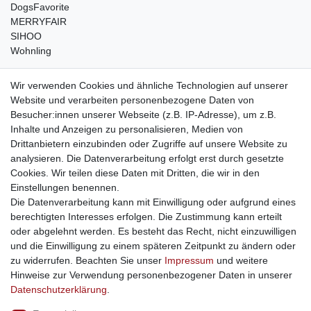
DogsFavorite
MERRYFAIR
SIHOO
Wohnling
weitere Shops
Wir verwenden Cookies und ähnliche Technologien auf unserer
Website und verarbeiten personenbezogene Daten von
traumlampen
- Lampen und Kronleuchter
Besucher:innen unserer Webseite (z.B. IP-Adresse), um z.B.
kinderwagencenter
- Exklusive und günstige Kinderwagen
Inhalte und Anzeigen zu personalisieren, Medien von
gastrogeraete24
- alles für Gastronomie und Imbiss
Drittanbietern einzubinden oder Zugriffe auf unsere Website zu
soziale Medien
analysieren. Die Datenverarbeitung erfolgt erst durch gesetzte
Cookies. Wir teilen diese Daten mit Dritten, die wir in den
Facebook
Einstellungen benennen.
sicher einkaufen
Die Datenverarbeitung kann mit Einwilligung oder aufgrund eines
berechtigten Interesses erfolgen. Die Zustimmung kann erteilt
oder abgelehnt werden. Es besteht das Recht, nicht einzuwilligen
und die Einwilligung zu einem späteren Zeitpunkt zu ändern oder
zu widerrufen. Beachten Sie unser
Impressum
und weitere
Sichere Bestellung und Zahlung via SSL Verschlüsselung
Hinweise zur Verwendung personenbezogener Daten in unserer
Daten­schutz­erklärung
.