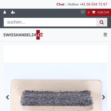
Chat
- Hotline
+41 56 534 72 67
0
0,00 CHF
☰