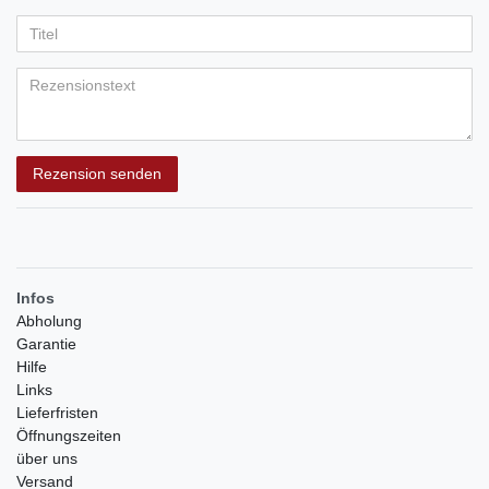
Ihr
Platzhalter
5
5
5
5
5
Anzeigename
Bewertungssternen
Bewertungssternen
Bewertungssternen
Bewertungssternen
Bewertungssternen
(optional)
Titel
Rezensionstext
Rezension senden
Infos
Abholung
Garantie
Hilfe
Links
Lieferfristen
Öffnungszeiten
über uns
Versand