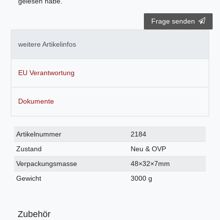
gelesen habe.
Frage senden
weitere Artikelinfos
EU Verantwortung
Dokumente
Technisches
Wert
Artikelnummer
2184
Merkmal
Zustand
Neu & OVP
Verpackungsmasse
48×32×7mm
Gewicht
3000 g
Zubehör