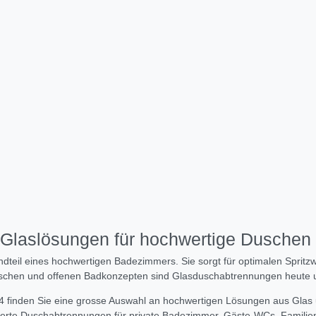
laslösungen für hochwertige Duschen 
andteil eines hochwertigen Badezimmers. Sie sorgt für optimalen Sprit
uschen und offenen Badkonzepten sind Glasduschabtrennungen heute u
4 finden Sie eine grosse Auswahl an hochwertigen Lösungen aus Gla
entierte Duschabtrennungen für private Badezimmer, Gäste-WCs, Famil