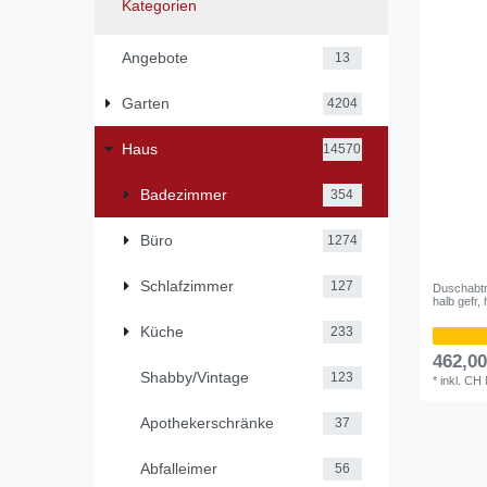
Kategorien
Angebote
13
Garten
4204
Haus
14570
Badezimmer
354
Büro
1274
Schlafzimmer
127
Duschabt
halb gefr,
Küche
233
462,0
Shabby/Vintage
123
*
inkl. CH
Apothekerschränke
37
Abfalleimer
56