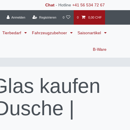
Chat
- Hotline
+41 56 534 72 67
Anmelden
Registrieren
0
0
0,00 CHF
Tierbedarf
Fahrzeugzubehoer
Saisonartikel
B-Ware
las kaufen
Dusche |