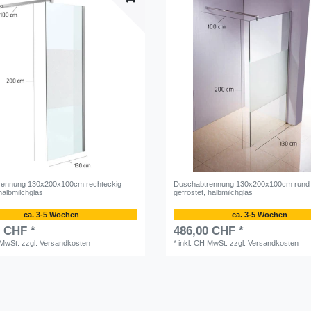
rennung 130x200x100cm rechteckig
Duschabtrennung 130x200x100cm rund 
 halbmilchglas
gefrostet, halbmilchglas
ca. 3-5 Wochen
ca. 3-5 Wochen
0 CHF *
486,00 CHF *
 MwSt.
zzgl.
Versandkosten
*
inkl. CH MwSt.
zzgl.
Versandkosten