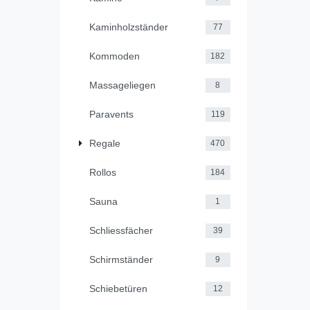
Kaminholzständer
77
Kommoden
182
Massageliegen
8
Paravents
119
Regale
470
Rollos
184
Sauna
1
Schliessfächer
39
Schirmständer
9
Schiebetüren
12