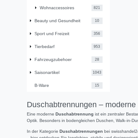
Wohnaccessoires
821
Beauty und Gesundheit
10
Sport und Freizeit
356
Tierbedarf
953
Fahrzeugzubehoer
28
Saisonartikel
1043
B-Ware
15
Duschabtrennungen – moderne G
Eine moderne
Duschabtrennung
ist ein zentraler Best
Optik. Besonders in bodengleichen Duschen, Walk-in-D
In der Kategorie
Duschabtrennungen
bei swisshandel2
– hier entdecken Sie langlebige, stabile und designori