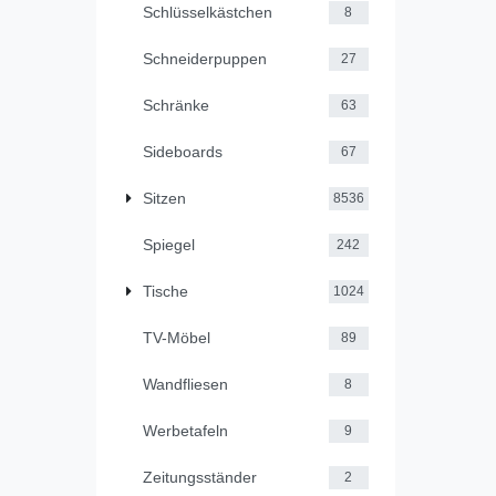
Schlüsselkästchen
8
Schneiderpuppen
27
Schränke
63
Sideboards
67
Sitzen
8536
Spiegel
242
Tische
1024
TV-Möbel
89
Wandfliesen
8
Werbetafeln
9
Zeitungsständer
2