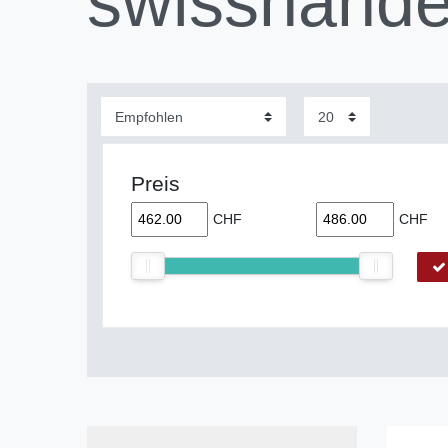
swisshande
Preis
CHF
CHF