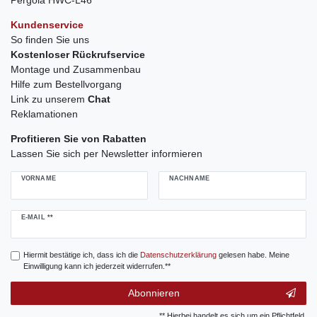
Kundenservice
So finden Sie uns
Kostenloser Rückrufservice
Montage und Zusammenbau
Hilfe zum Bestellvorgang
Link zu unserem
Chat
Reklamationen
Profitieren Sie von Rabatten
Lassen Sie sich per Newsletter informieren
VORNAME
NACHNAME
Newsletter
E-MAIL **
Honig
Hiermit bestätige ich, dass ich die
Daten­schutz­erklärung
gelesen habe. Meine
Einwilligung kann ich jederzeit widerrufen.**
Abonnieren
** Hierbei handelt es sich um ein Pflichtfeld.