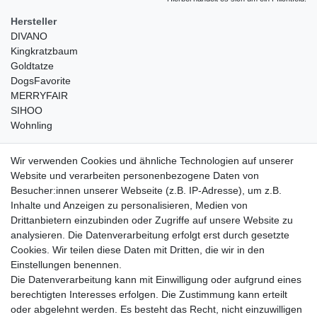
Hersteller
DIVANO
Kingkratzbaum
Goldtatze
DogsFavorite
MERRYFAIR
SIHOO
Wohnling
weitere Shops
Wir verwenden Cookies und ähnliche Technologien auf unserer
Website und verarbeiten personenbezogene Daten von
traumlampen
- Lampen und Kronleuchter
Besucher:innen unserer Webseite (z.B. IP-Adresse), um z.B.
kinderwagencenter
- Exklusive und günstige Kinderwagen
Inhalte und Anzeigen zu personalisieren, Medien von
gastrogeraete24
- alles für Gastronomie und Imbiss
Drittanbietern einzubinden oder Zugriffe auf unsere Website zu
soziale Medien
analysieren. Die Datenverarbeitung erfolgt erst durch gesetzte
Cookies. Wir teilen diese Daten mit Dritten, die wir in den
Facebook
Einstellungen benennen.
sicher einkaufen
Die Datenverarbeitung kann mit Einwilligung oder aufgrund eines
berechtigten Interesses erfolgen. Die Zustimmung kann erteilt
oder abgelehnt werden. Es besteht das Recht, nicht einzuwilligen