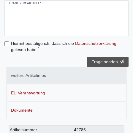
FRAGE ZUM ARTIKEL*
Hiermit bestätige ich, dass ich die
Daten­schutz­erklärung
*
gelesen habe.
Frage senden
weitere Artikelinfos
EU Verantwortung
Dokumente
Technisches
Wert
Artikelnummer
42786