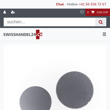
Chat
- Hotline
+41 56 534 72 67
0
0,00 CHF
☰