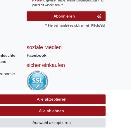
erklärung
gelesen habe. Meine Einwilligung kann ich
jederzeit widerrufen.**
Abonnieren
** Hierbei handelt es sich um ein Pflichtfeld.
soziale Medien
nleuchter
Facebook
 und
sicher einkaufen
tronomie
Sichere Bestellung und Zahlung via SSL
Alle akzeptieren
Verschlüsselung
Alle ablehnen
Auswahl akzeptieren
GB
Kontakt