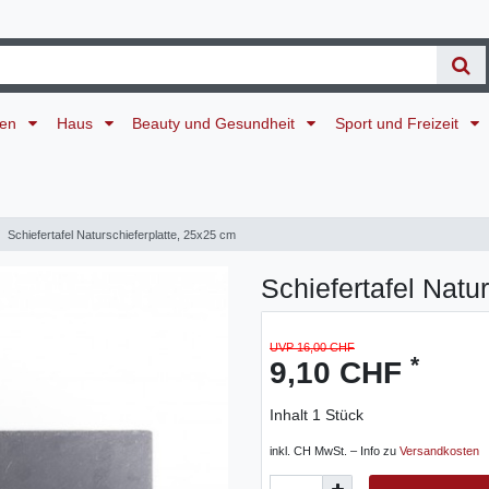
ten
Haus
Beauty und Gesundheit
Sport und Freizeit
Schiefertafel Naturschieferplatte, 25x25 cm
Schiefertafel Natu
UVP 16,00 CHF
*
9,10 CHF
Inhalt
1
Stück
inkl. CH MwSt. – Info zu
Versandkosten