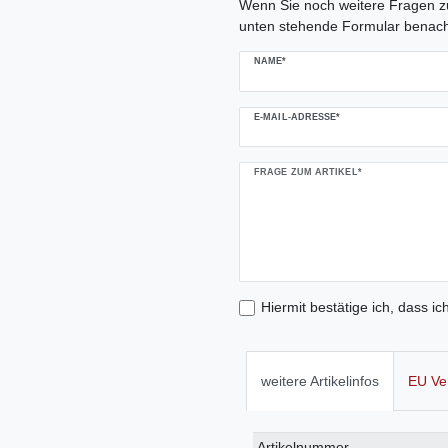
Wenn Sie noch weitere Fragen zu
unten stehende Formular benach
NAME*
E-MAIL-ADRESSE*
FRAGE ZUM ARTIKEL*
Hiermit bestätige ich, dass ic
weitere Artikelinfos
EU Ve
Technisches
Wert
Artikelnummer