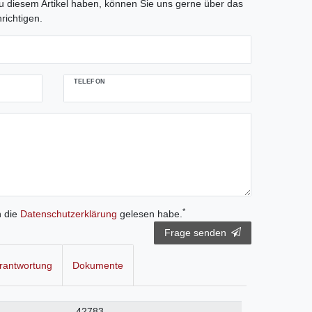
 diesem Artikel haben, können Sie uns gerne über das
richtigen.
TELEFON
*
h die
Daten­schutz­erklärung
gelesen habe.
Frage senden
rantwortung
Dokumente
42783