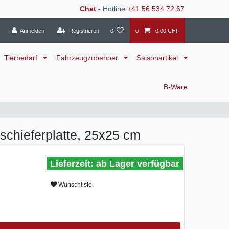
Chat
- Hotline
+41 56 534 72 67
Anmelden
Registrieren
0
0
0,00 CHF
Tierbedarf
Fahrzeugzubehoer
Saisonartikel
B-Ware
rschieferplatte, 25x25 cm
ab Lager verfügbar
Wunschliste