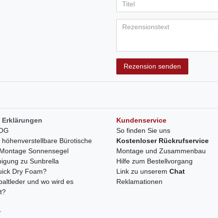
Anzeigename
Bewertungss
Bewertung
Bewertu
Bewer
Bew
(optional)
Titel
Rezensionstext
Rezension senden
 Erklärungen
Kundenservice
LOG
So finden Sie uns
h höhenverstellbare Bürotische
Kostenloser Rückrufservice
r Montage Sonnensegel
Montage und Zusammenbau
nigung zu Sunbrella
Hilfe zum Bestellvorgang
quick Dry Foam?
Link zu unserem
Chat
paltleder und wo wird es
Reklamationen
t?
r