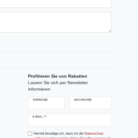
ternen
ssternen
ngssternen
tungssternen
ertungssternen
Profitieren Sie von Rabatten
Lassen Sie sich per Newsletter
informieren
VORNAME
NACHNAME
Newsletter
E-MAIL **
Honig
Hiermit bestätige ich, dass ich die
Daten­schutz­