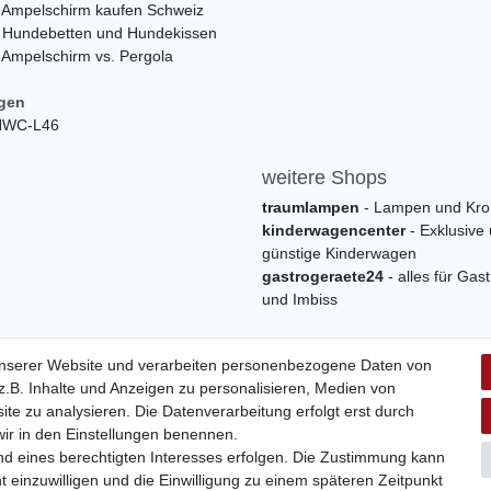
 Ampelschirm kaufen Schweiz
 Hundebetten und Hundekissen
 Ampelschirm vs. Pergola
ngen
 HWC-L46
weitere Shops
traumlampen
- Lampen und Kro
kinderwagencenter
- Exklusive
günstige Kinderwagen
gastrogeraete24
- alles für Gas
und Imbiss
unserer Website und verarbeiten personenbezogene Daten von
.B. Inhalte und Anzeigen zu personalisieren, Medien von
ite zu analysieren. Die Datenverarbeitung erfolgt erst durch
 wir in den Einstellungen benennen.
nd eines berechtigten Interesses erfolgen. Die Zustimmung kann
t einzuwilligen und die Einwilligung zu einem späteren Zeitpunkt
Widerrufs­formular
Impressum
Daten­schutz­erklärung
A