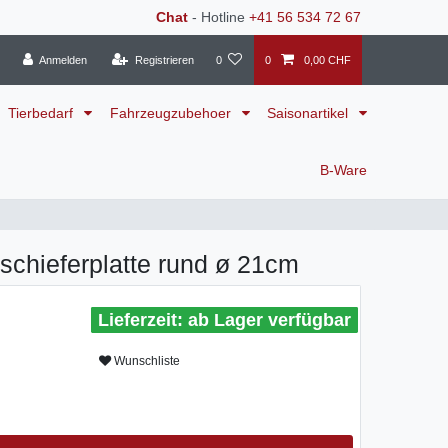
Chat
- Hotline
+41 56 534 72 67
Anmelden
Registrieren
0
0
0,00 CHF
Tierbedarf
Fahrzeugzubehoer
Saisonartikel
B-Ware
rschieferplatte rund ø 21cm
ab Lager verfügbar
Wunschliste