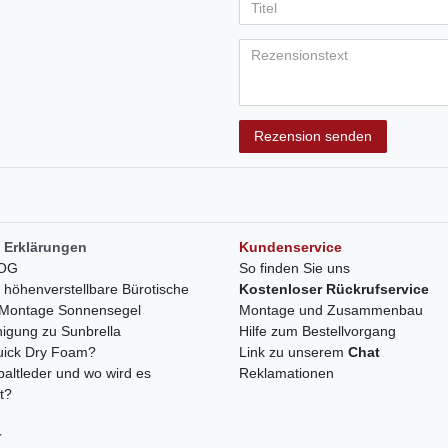
Anzeigename
Bewertungss
Bewertung
Bewertu
Bewer
Bew
(optional)
Titel
Rezensionstext
Rezension senden
 Erklärungen
Kundenservice
LOG
So finden Sie uns
h höhenverstellbare Bürotische
Kostenloser Rückrufservice
r Montage Sonnensegel
Montage und Zusammenbau
nigung zu Sunbrella
Hilfe zum Bestellvorgang
quick Dry Foam?
Link zu unserem
Chat
paltleder und wo wird es
Reklamationen
t?
r