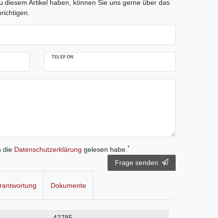
 diesem Artikel haben, können Sie uns gerne über das
richtigen.
TELEFON
*
h die
Daten­schutz­erklärung
gelesen habe.
Frage senden
rantwortung
Dokumente
42785