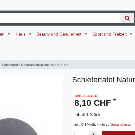
ten
Haus
Beauty und Gesundheit
Sport und Freizeit
Schiefertafel Naturschieferplatte rund ø 21cm
Schiefertafel Natu
UVP 14,20 CHF
*
8,10 CHF
Inhalt
1
Stück
inkl. CH MwSt. – Info zu
Versandkosten