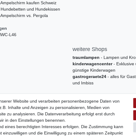
 Ampelschirm kaufen Schweiz
 Hundebetten und Hundekissen
 Ampelschirm vs. Pergola
ngen
 HWC-L46
weitere Shops
traumlampen
- Lampen und Kro
kinderwagencenter
- Exklusive
günstige Kinderwagen
gastrogeraete24
- alles für Gas
und Imbiss
unserer Website und verarbeiten personenbezogene Daten von
.B. Inhalte und Anzeigen zu personalisieren, Medien von
ite zu analysieren. Die Datenverarbeitung erfolgt erst durch
 wir in den Einstellungen benennen.
nd eines berechtigten Interesses erfolgen. Die Zustimmung kann
t einzuwilligen und die Einwilligung zu einem späteren Zeitpunkt
Widerrufs­formular
Impressum
Daten­schutz­erklärung
A