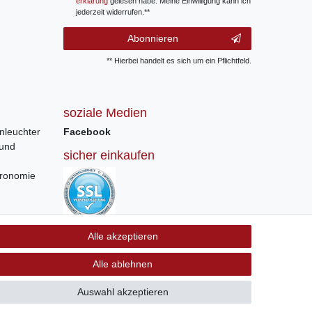
erklärung
gelesen habe. Meine Einwilligung kann ich
jederzeit widerrufen.**
Abonnieren
** Hierbei handelt es sich um ein Pflichtfeld.
soziale Medien
nleuchter
Facebook
 und
sicher einkaufen
tronomie
Sichere Bestellung und Zahlung via SSL
Alle akzeptieren
Verschlüsselung
Alle ablehnen
Auswahl akzeptieren
GB
Kontakt