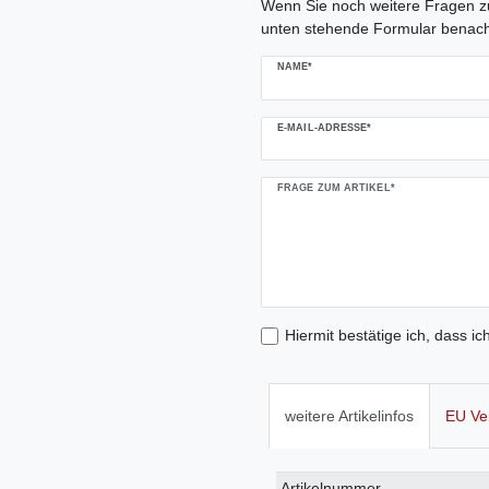
Wenn Sie noch weitere Fragen zu
unten stehende Formular benach
NAME*
E-MAIL-ADRESSE*
FRAGE ZUM ARTIKEL*
Hiermit bestätige ich, dass ic
weitere Artikelinfos
EU Ve
Technisches
Wert
Artikelnummer