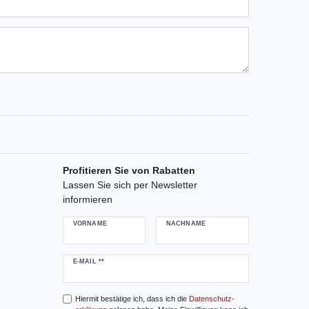
ternen
ssternen
ngssternen
tungssternen
ertungssternen
Profitieren Sie von Rabatten
Lassen Sie sich per Newsletter
informieren
VORNAME
NACHNAME
Newsletter
E-MAIL **
Honig
Hiermit bestätige ich, dass ich die
Daten­schutz­