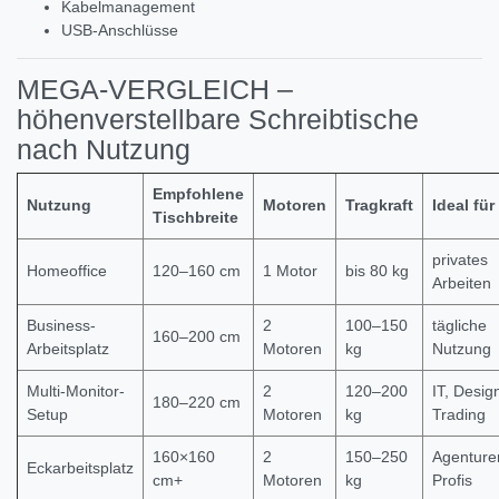
Kabelmanagement
USB-Anschlüsse
MEGA-VERGLEICH –
höhenverstellbare Schreibtische
nach Nutzung
Empfohlene
Nutzung
Motoren
Tragkraft
Ideal für
Tischbreite
privates
Homeoffice
120–160 cm
1 Motor
bis 80 kg
Arbeiten
Business-
2
100–150
tägliche
160–200 cm
Arbeitsplatz
Motoren
kg
Nutzung
Multi-Monitor-
2
120–200
IT, Desig
180–220 cm
Setup
Motoren
kg
Trading
160×160
2
150–250
Agenture
Eckarbeitsplatz
cm+
Motoren
kg
Profis