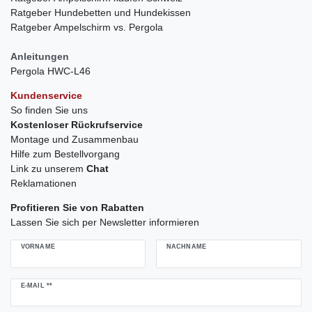
Ratgeber Hundebetten und Hundekissen
Ratgeber Ampelschirm vs. Pergola
Anleitungen
Pergola HWC-L46
Kundenservice
So finden Sie uns
Kostenloser Rückrufservice
Montage und Zusammenbau
Hilfe zum Bestellvorgang
Link zu unserem
Chat
Reklamationen
Profitieren Sie von Rabatten
Lassen Sie sich per Newsletter informieren
VORNAME
NACHNAME
Newsletter
E-MAIL **
Honig