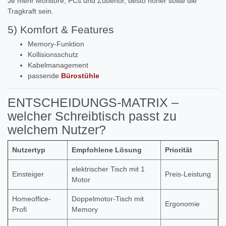
Je mehr Monitore, PCs und Zubehör, desto höher sollte die
Tragkraft sein.
5) Komfort & Features
Memory-Funktion
Kollisionsschutz
Kabelmanagement
passende
Bürostühle
ENTSCHEIDUNGS-MATRIX –
welcher Schreibtisch passt zu
welchem Nutzer?
Nutzertyp
Empfohlene Lösung
Priorität
elektrischer Tisch mit 1
Einsteiger
Preis-Leistung
Motor
Homeoffice-
Doppelmotor-Tisch mit
Ergonomie
Profi
Memory