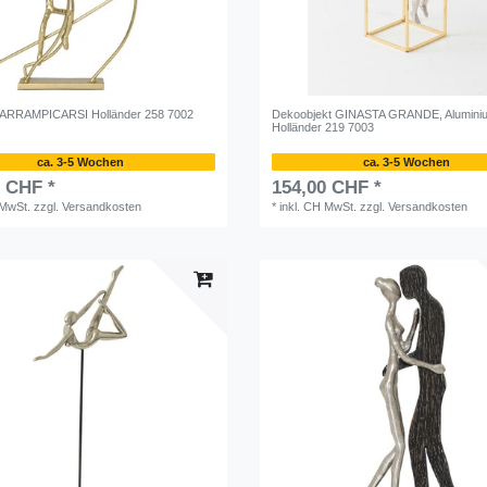
r ARRAMPICARSI Holländer 258 7002
Dekoobjekt GINASTA GRANDE, Aluminiu
Holländer 219 7003
ca. 3-5 Wochen
ca. 3-5 Wochen
0 CHF *
154,00 CHF *
 MwSt.
zzgl.
Versandkosten
*
inkl. CH MwSt.
zzgl.
Versandkosten