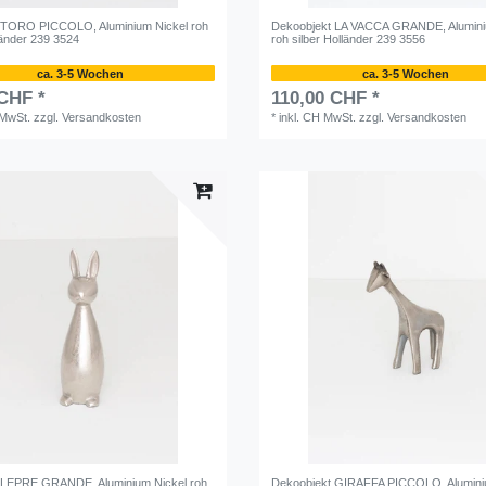
 TORO PICCOLO, Aluminium Nickel roh
Dekoobjekt LA VACCA GRANDE, Alumini
länder 239 3524
roh silber Holländer 239 3556
ca. 3-5 Wochen
ca. 3-5 Wochen
 CHF *
110,00 CHF *
 MwSt.
zzgl.
Versandkosten
*
inkl. CH MwSt.
zzgl.
Versandkosten
 LEPRE GRANDE, Aluminium Nickel roh
Dekoobjekt GIRAFFA PICCOLO, Alumini