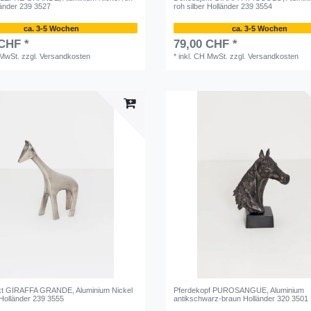
länder 239 3527
roh silber Holländer 239 3554
ca. 3-5 Wochen
ca. 3-5 Wochen
 CHF *
79,00 CHF *
 MwSt.
zzgl.
Versandkosten
*
inkl. CH MwSt.
zzgl.
Versandkosten
kt GIRAFFA GRANDE, Aluminium Nickel
Pferdekopf PUROSANGUE, Aluminium
 Holländer 239 3555
antikschwarz-braun Holländer 320 3501