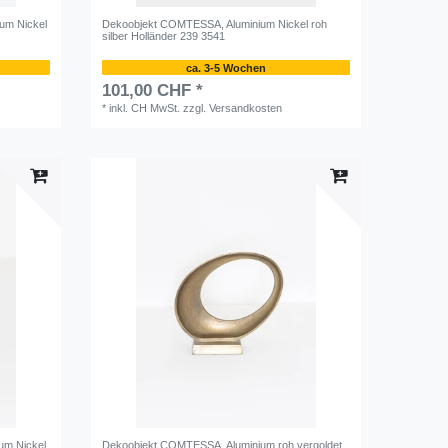
um Nickel
Dekoobjekt COMTESSA, Aluminium Nickel roh
silber Holländer 239 3541
ca. 3-5 Wochen
101,00 CHF *
*
inkl. CH MwSt.
zzgl.
Versandkosten
um Nickel
Dekoobjekt COMTESSA, Aluminium roh vergoldet