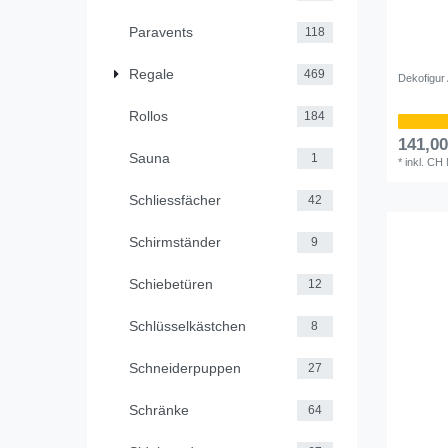
Paravents
118
Regale
469
Dekofigur
Rollos
184
141,0
Sauna
1
*
inkl. CH
Schliessfächer
42
Schirmständer
9
Schiebetüren
12
Schlüsselkästchen
8
Schneiderpuppen
27
Schränke
64