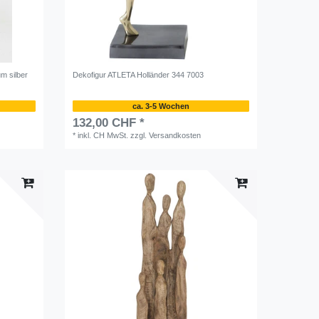
m silber
Dekofigur ATLETA Holländer 344 7003
ca. 3-5 Wochen
132,00 CHF *
*
inkl. CH MwSt.
zzgl.
Versandkosten