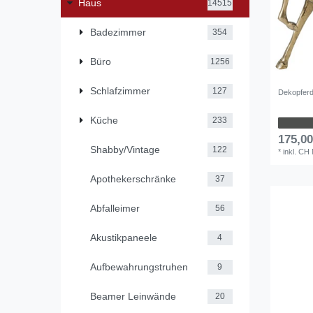
Haus
14515
Badezimmer
354
Büro
1256
Schlafzimmer
127
Dekopferd
Küche
233
175,0
Shabby/Vintage
122
*
inkl. CH
Apothekerschränke
37
Abfalleimer
56
Akustikpaneele
4
Aufbewahrungstruhen
9
Beamer Leinwände
20