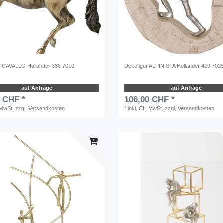
 CAVALLO Holländer 336 7010
Dekofigur ALPINISTA Holländer 419 702
auf Anfrage
auf Anfrage
0 CHF *
106,00 CHF *
 MwSt.
zzgl.
Versandkosten
*
inkl. CH MwSt.
zzgl.
Versandkosten