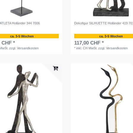
 ATLETA Holländer 344 7006
Dekofigur SILHUETTE Holländer 419 70
ca. 3-5 Wochen
ca. 3-5 Wochen
0 CHF *
117,00 CHF *
 MwSt.
zzgl.
Versandkosten
*
inkl. CH MwSt.
zzgl.
Versandkosten