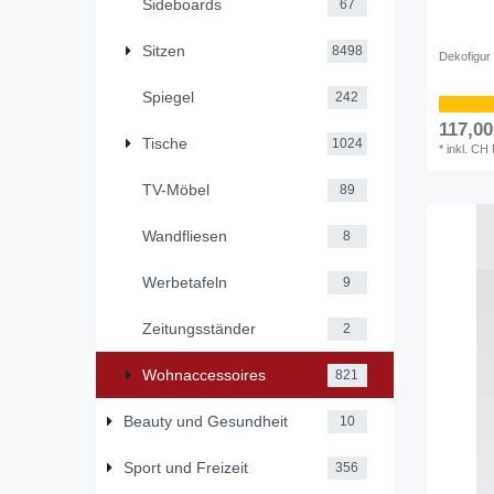
Sideboards
67
Sitzen
8498
Dekofigur
Spiegel
242
117,0
Tische
1024
*
inkl. CH
TV-Möbel
89
Wandfliesen
8
Werbetafeln
9
Zeitungsständer
2
Wohnaccessoires
821
Beauty und Gesundheit
10
Sport und Freizeit
356