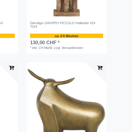
14
Dekofigur GRUPPO PICCOLO Holländer 419
7019
ca. 3-5 Wochen
130,00 CHF *
*
inkl. CH MwSt.
zzgl.
Versandkosten