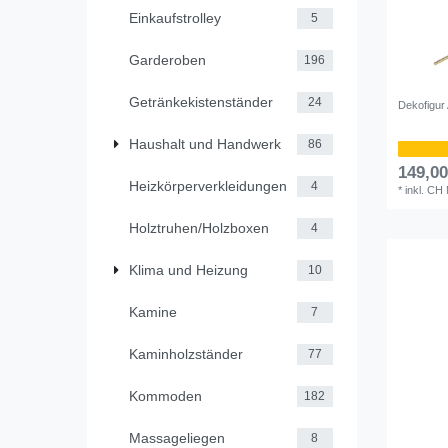
Einkaufstrolley
5
Garderoben
196
Getränkekistenständer
24
Dekofigu
Haushalt und Handwerk
86
149,0
Heizkörperverkleidungen
4
*
inkl. CH
Holztruhen/Holzboxen
4
Klima und Heizung
10
Kamine
7
Kaminholzständer
77
Kommoden
182
Massageliegen
8