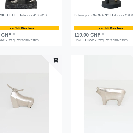
 SILHUETTE Holländer 419 7013
Dekoobjekt ONORARIO Holländer 231 
ca. 3-5 Wochen
ca. 3-5 Wochen
0 CHF *
119,00 CHF *
 MwSt.
zzgl.
Versandkosten
*
inkl. CH MwSt.
zzgl.
Versandkosten