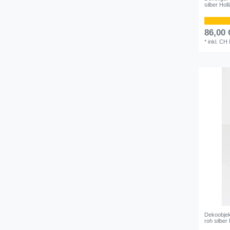
silber Hol
86,00
*
inkl. CH
Dekoobje
roh silber