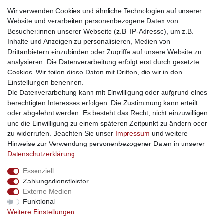
weitere Shops
Wir verwenden Cookies und ähnliche Technologien auf unserer
Website und verarbeiten personenbezogene Daten von
traumlampen
- Lampen und Kronleuchter
Besucher:innen unserer Webseite (z.B. IP-Adresse), um z.B.
kinderwagencenter
- Exklusive und günstige Kinderwagen
Inhalte und Anzeigen zu personalisieren, Medien von
gastrogeraete24
- alles für Gastronomie und Imbiss
Drittanbietern einzubinden oder Zugriffe auf unsere Website zu
soziale Medien
analysieren. Die Datenverarbeitung erfolgt erst durch gesetzte
Cookies. Wir teilen diese Daten mit Dritten, die wir in den
Facebook
Einstellungen benennen.
sicher einkaufen
Die Datenverarbeitung kann mit Einwilligung oder aufgrund eines
berechtigten Interesses erfolgen. Die Zustimmung kann erteilt
oder abgelehnt werden. Es besteht das Recht, nicht einzuwilligen
und die Einwilligung zu einem späteren Zeitpunkt zu ändern oder
zu widerrufen. Beachten Sie unser
Impressum
und weitere
Sichere Bestellung und Zahlung via SSL Verschlüsselung
Hinweise zur Verwendung personenbezogener Daten in unserer
Daten­schutz­erklärung
.
Essenziell
Widerrufs­recht
Widerrufs­formular
Impressum
Zahlungsdienstleister
Externe Medien
Funktional
Daten­schutz­erklärung
AGB
Kontakt
Weitere Einstellungen