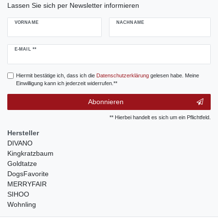
Lassen Sie sich per Newsletter informieren
VORNAME
NACHNAME
Newsletter
E-MAIL **
Honig
Hiermit bestätige ich, dass ich die
Daten­schutz­erklärung
gelesen habe. Meine
Einwilligung kann ich jederzeit widerrufen.**
Abonnieren
** Hierbei handelt es sich um ein Pflichtfeld.
Hersteller
DIVANO
Kingkratzbaum
Goldtatze
DogsFavorite
MERRYFAIR
SIHOO
Wohnling