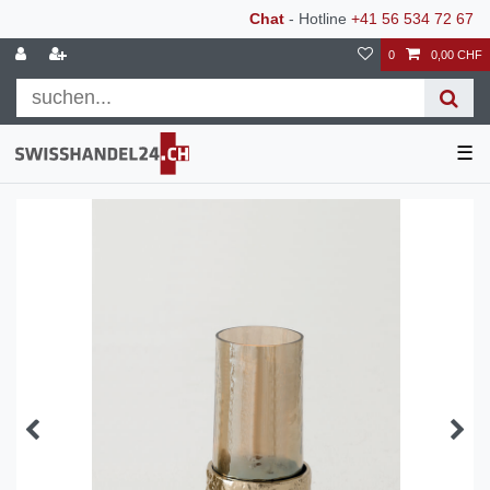
Chat
- Hotline
+41 56 534 72 67
0
0,00 CHF
☰