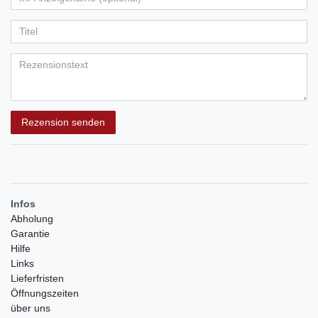
Ihr
Platzhalter
5
5
5
5
5
Anzeigename
Bewertungssternen
Bewertungssternen
Bewertungssternen
Bewertungssternen
Bewertungssternen
(optional)
Titel
Rezensionstext
Rezension senden
Infos
Abholung
Garantie
Hilfe
Links
Lieferfristen
Öffnungszeiten
über uns