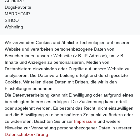
Goldtatze
DogsFavorite
MERRYFAIR
SIHOO
Wohnling
weitere Shops
Wir verwenden Cookies und ähnliche Technologien auf unserer
Website und verarbeiten personenbezogene Daten von
traumlampen
- Lampen und Kronleuchter
Besucher:innen unserer Webseite (z.B. IP-Adresse), um z.B.
kinderwagencenter
- Exklusive und günstige Kinderwagen
Inhalte und Anzeigen zu personalisieren, Medien von
gastrogeraete24
- alles für Gastronomie und Imbiss
Drittanbietern einzubinden oder Zugriffe auf unsere Website zu
soziale Medien
analysieren. Die Datenverarbeitung erfolgt erst durch gesetzte
Cookies. Wir teilen diese Daten mit Dritten, die wir in den
Facebook
Einstellungen benennen.
sicher einkaufen
Die Datenverarbeitung kann mit Einwilligung oder aufgrund eines
berechtigten Interesses erfolgen. Die Zustimmung kann erteilt
oder abgelehnt werden. Es besteht das Recht, nicht einzuwilligen
und die Einwilligung zu einem späteren Zeitpunkt zu ändern oder
zu widerrufen. Beachten Sie unser
Impressum
und weitere
Sichere Bestellung und Zahlung via SSL Verschlüsselung
Hinweise zur Verwendung personenbezogener Daten in unserer
Daten­schutz­erklärung
.