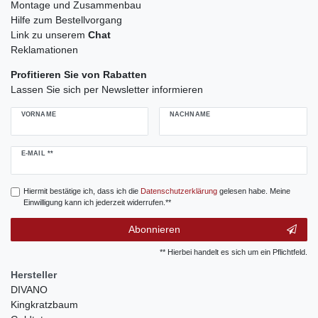
Montage und Zusammenbau
Hilfe zum Bestellvorgang
Link zu unserem
Chat
Reklamationen
Profitieren Sie von Rabatten
Lassen Sie sich per Newsletter informieren
VORNAME
NACHNAME
Newsletter
E-MAIL **
Honig
Hiermit bestätige ich, dass ich die
Daten­schutz­erklärung
gelesen habe. Meine
Einwilligung kann ich jederzeit widerrufen.**
Abonnieren
** Hierbei handelt es sich um ein Pflichtfeld.
Hersteller
DIVANO
Kingkratzbaum