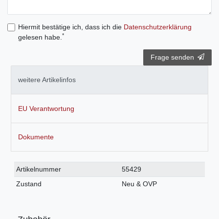
Hiermit bestätige ich, dass ich die
Daten­schutz­erklärung
*
gelesen habe.
Frage senden
weitere Artikelinfos
EU Verantwortung
Dokumente
Technisches
Wert
Artikelnummer
55429
Merkmal
Zustand
Neu & OVP