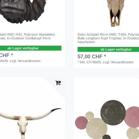
ädel HWC-H41, Polyresin Wanddeko
Deko Schädel 45cm HWC-T454, Polyresi
häe, In-/Outdoor Gorillakopf 34cm
Bulle Longhorn Kopf Trophäe, In-/Outdo
naturfarben
ab Lager verfügbar
ab Lager verfügbar
 CHF *
57,00 CHF *
 MwSt.
zzgl.
Versandkosten
*
inkl. CH MwSt.
zzgl.
Versandkosten