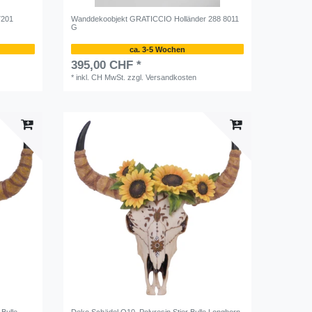
7201
Wanddekoobjekt GRATICCIO Holländer 288 8011
G
ca. 3-5 Wochen
395,00 CHF *
*
inkl. CH MwSt.
zzgl.
Versandkosten
Bulle
Deko Schädel Q10, Polyresin Stier Bulle Longhorn