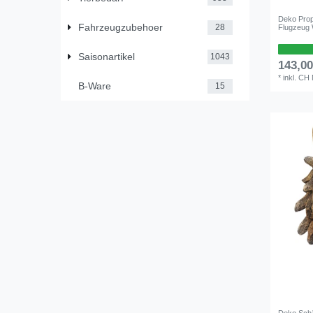
Deko Prop
Fahrzeugzubehoer
28
Flugzeug 
Saisonartikel
1043
143,0
*
inkl. CH
B-Ware
15
Deko Sch