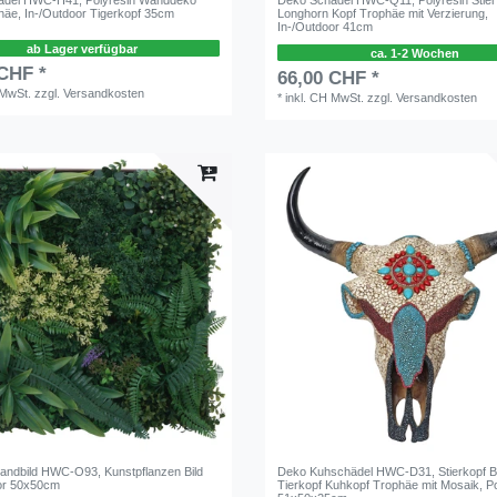
häe, In-/Outdoor Tigerkopf 35cm
Longhorn Kopf Trophäe mit Verzierung,
In-/Outdoor 41cm
ab Lager verfügbar
ca. 1-2 Wochen
 CHF *
66,00 CHF *
 MwSt.
zzgl.
Versandkosten
*
inkl. CH MwSt.
zzgl.
Versandkosten
andbild HWC-O93, Kunstpflanzen Bild
Deko Kuhschädel HWC-D31, Stierkopf B
or 50x50cm
Tierkopf Kuhkopf Trophäe mit Mosaik, Po