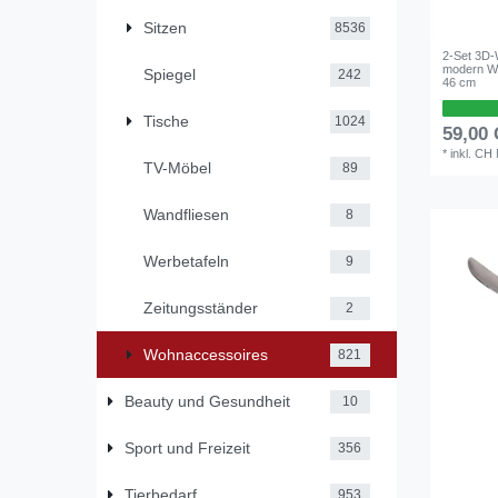
Sitzen
8536
2-Set 3D-
modern W
Spiegel
242
46 cm
Tische
1024
59,00
*
inkl. CH
TV-Möbel
89
Wandfliesen
8
Werbetafeln
9
Zeitungsständer
2
Wohnaccessoires
821
Beauty und Gesundheit
10
Sport und Freizeit
356
Tierbedarf
953