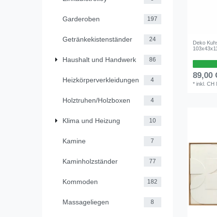
Garderoben
197
Getränkekistenständer
24
Deko Kuh
103x43x1
Haushalt und Handwerk
86
89,00
Heizkörperverkleidungen
4
*
inkl. CH
Holztruhen/Holzboxen
4
Klima und Heizung
10
Kamine
7
Kaminholzständer
77
Kommoden
182
Massageliegen
8