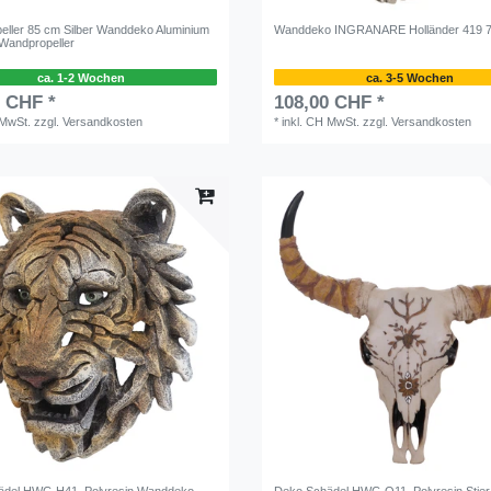
eller 85 cm Silber Wanddeko Aluminium
Wanddeko INGRANARE Holländer 419 
Wandpropeller
ca. 1-2 Wochen
ca. 3-5 Wochen
0 CHF *
108,00 CHF *
 MwSt.
zzgl.
Versandkosten
*
inkl. CH MwSt.
zzgl.
Versandkosten
ädel HWC-H41, Polyresin Wanddeko
Deko Schädel HWC-Q11, Polyresin Stier 