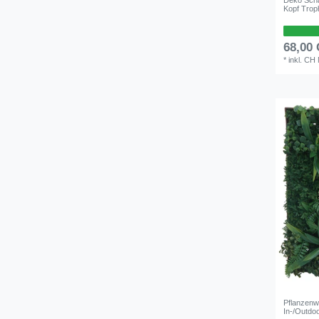
Kopf Trop
68,00
*
inkl. CH
Pflanzenw
In-/Outdo