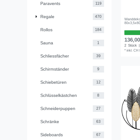
Paravents
119
Regale
470
Wanddekor
80x3,5x8
Rollos
184
136,0
Sauna
1
2
Stück
|
*
inkl. CH
Schliessfächer
39
Schirmständer
9
Schiebetüren
12
Schlüsselkästchen
8
Schneiderpuppen
27
Schränke
63
Sideboards
67