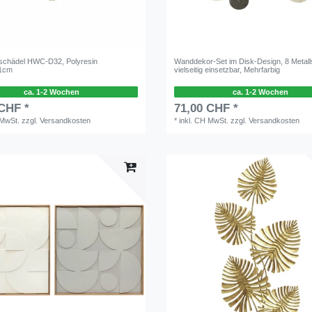
schädel HWC-D32, Polyresin
Wanddekor-Set im Disk-Design, 8 Metall
1cm
vielseitig einsetzbar, Mehrfarbig
ca. 1-2 Wochen
ca. 1-2 Wochen
 CHF *
71,00 CHF *
 MwSt.
zzgl.
Versandkosten
*
inkl. CH MwSt.
zzgl.
Versandkosten