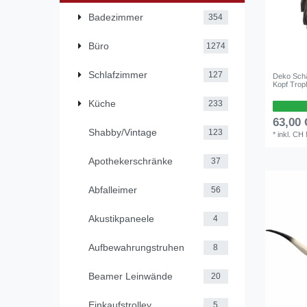
Badezimmer
354
Büro
1274
Schlafzimmer
127
Deko Sch
Kopf Trop
Küche
233
63,00
Shabby/Vintage
123
*
inkl. CH
Apothekerschränke
37
Abfalleimer
56
Akustikpaneele
4
Aufbewahrungstruhen
8
Beamer Leinwände
20
Einkaufstrolley
5