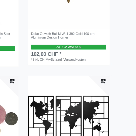
n Stier
Deko Geweih Bull M WL1.392 Gold 100 cm
or
Aluminium Design Hörner
ca. 1-2 Wochen
102,00 CHF *
*
inkl. CH MwSt.
zzgl.
Versandkosten