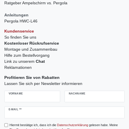
Ratgeber Ampelschirm vs. Pergola
Anleitungen
Pergola HWC-L46
Kundenservice
So finden Sie uns
Kostenloser Rückrufservice
Montage und Zusammenbau
Hilfe zum Bestellvorgang
Link zu unserem
Chat
Reklamationen
Profitieren Sie von Rabatten
Lassen Sie sich per Newsletter informieren
VORNAME
NACHNAME
Newsletter
E-MAIL **
Honig
Hiermit bestätige ich, dass ich die
Daten­schutz­erklärung
gelesen habe. Meine