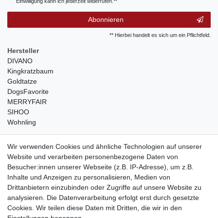
Einwilligung kann ich jederzeit widerrufen.**
Abonnieren
** Hierbei handelt es sich um ein Pflichtfeld.
Hersteller
DIVANO
Kingkratzbaum
Goldtatze
DogsFavorite
MERRYFAIR
SIHOO
Wohnling
weitere Shops
Wir verwenden Cookies und ähnliche Technologien auf unserer
Website und verarbeiten personenbezogene Daten von
traumlampen
- Lampen und Kronleuchter
Besucher:innen unserer Webseite (z.B. IP-Adresse), um z.B.
kinderwagencenter
- Exklusive und günstige Kinderwagen
Inhalte und Anzeigen zu personalisieren, Medien von
gastrogeraete24
- alles für Gastronomie und Imbiss
Drittanbietern einzubinden oder Zugriffe auf unsere Website zu
soziale Medien
analysieren. Die Datenverarbeitung erfolgt erst durch gesetzte
Cookies. Wir teilen diese Daten mit Dritten, die wir in den
Facebook