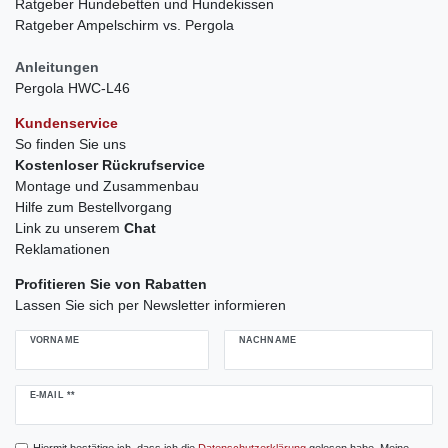
Ratgeber Hundebetten und Hundekissen
Ratgeber Ampelschirm vs. Pergola
Anleitungen
Pergola HWC-L46
Kundenservice
So finden Sie uns
Kostenloser Rückrufservice
Montage und Zusammenbau
Hilfe zum Bestellvorgang
Link zu unserem
Chat
Reklamationen
Profitieren Sie von Rabatten
Lassen Sie sich per Newsletter informieren
VORNAME
NACHNAME
Newsletter
E-MAIL **
Honig