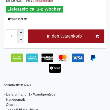
inkl. CH MwSt. – Info zu
Versandkosten
ca. 1-2 Wochen
Wunschliste
In den Warenkorb
Artikelnummer
52124
- Lieferumfang: 1x Wandgemälde
- Handgemalt
- Ölfarben
- Jedes Bild ein Unikat