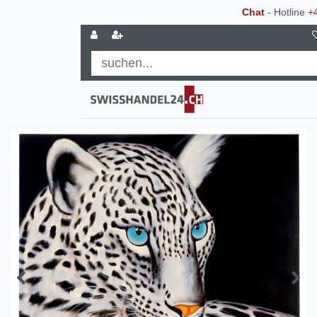
Chat
- Hotline
+