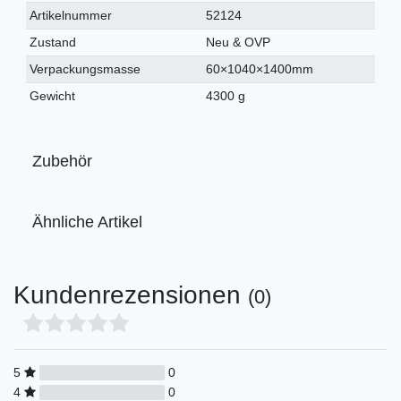
Technisches
Wert
Artikelnummer
52124
Merkmal
Zustand
Neu & OVP
Verpackungsmasse
60×1040×1400mm
Gewicht
4300 g
Zubehör
Ähnliche Artikel
Kundenrezensionen
(0)
5
0
4
0