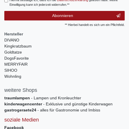
Hiermit bestätige ich, dass ich die
Daten­schutz­erklärung
gelesen habe. Meine
Einwilligung kann ich jederzeit widerrufen.**
Abonnieren
** Hierbei handelt es sich um ein Pflichtfeld.
Hersteller
DIVANO
Kingkratzbaum
Goldtatze
DogsFavorite
MERRYFAIR
SIHOO
Wohnling
weitere Shops
traumlampen
- Lampen und Kronleuchter
kinderwagencenter
- Exklusive und günstige Kinderwagen
gastrogeraete24
- alles für Gastronomie und Imbiss
soziale Medien
Facebook