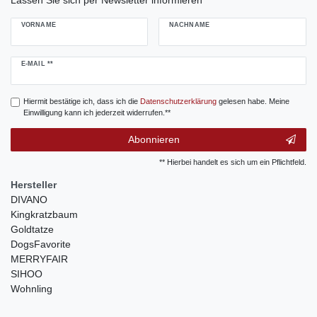
VORNAME
NACHNAME
Newsletter
E-MAIL **
Honig
Hiermit bestätige ich, dass ich die
Daten­schutz­erklärung
gelesen habe. Meine
Einwilligung kann ich jederzeit widerrufen.**
Abonnieren
** Hierbei handelt es sich um ein Pflichtfeld.
Hersteller
DIVANO
Kingkratzbaum
Goldtatze
DogsFavorite
MERRYFAIR
SIHOO
Wohnling