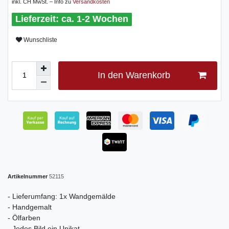
inkl. CH MwSt. – Info zu
Versandkosten
ca. 1-2 Wochen
Wunschliste
In den Warenkorb
Artikelnummer
52115
- Lieferumfang: 1x Wandgemälde
- Handgemalt
- Ölfarben
- Jedes Bild ein Unikat