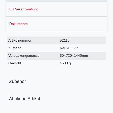
EU Verantwortung
Dokumente
Technisches
Wert
Artikelnummer
52115
Merkmal
Zustand
Neu & OVP
Verpackungsmasse
60×720×1440mm
Gewicht
4500 g
Zubehör
Ähnliche Artikel