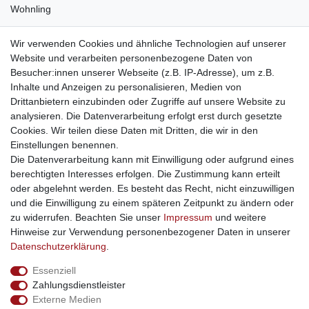
Wohnling
weitere Shops
Wir verwenden Cookies und ähnliche Technologien auf unserer
Website und verarbeiten personenbezogene Daten von
traumlampen
- Lampen und Kronleuchter
Besucher:innen unserer Webseite (z.B. IP-Adresse), um z.B.
kinderwagencenter
- Exklusive und günstige Kinderwagen
Inhalte und Anzeigen zu personalisieren, Medien von
gastrogeraete24
- alles für Gastronomie und Imbiss
Drittanbietern einzubinden oder Zugriffe auf unsere Website zu
soziale Medien
analysieren. Die Datenverarbeitung erfolgt erst durch gesetzte
Cookies. Wir teilen diese Daten mit Dritten, die wir in den
Facebook
Einstellungen benennen.
sicher einkaufen
Die Datenverarbeitung kann mit Einwilligung oder aufgrund eines
berechtigten Interesses erfolgen. Die Zustimmung kann erteilt
oder abgelehnt werden. Es besteht das Recht, nicht einzuwilligen
und die Einwilligung zu einem späteren Zeitpunkt zu ändern oder
zu widerrufen. Beachten Sie unser
Impressum
und weitere
Sichere Bestellung und Zahlung via SSL Verschlüsselung
Hinweise zur Verwendung personenbezogener Daten in unserer
Daten­schutz­erklärung
.
Essenziell
Widerrufs­recht
Widerrufs­formular
Impressum
Zahlungsdienstleister
Externe Medien