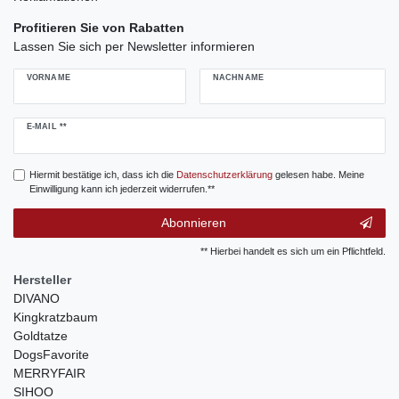
Profitieren Sie von Rabatten
Lassen Sie sich per Newsletter informieren
VORNAME
NACHNAME
Newsletter
E-MAIL **
Honig
Hiermit bestätige ich, dass ich die
Daten­schutz­erklärung
gelesen habe. Meine
Einwilligung kann ich jederzeit widerrufen.**
Abonnieren
** Hierbei handelt es sich um ein Pflichtfeld.
Hersteller
DIVANO
Kingkratzbaum
Goldtatze
DogsFavorite
MERRYFAIR
SIHOO