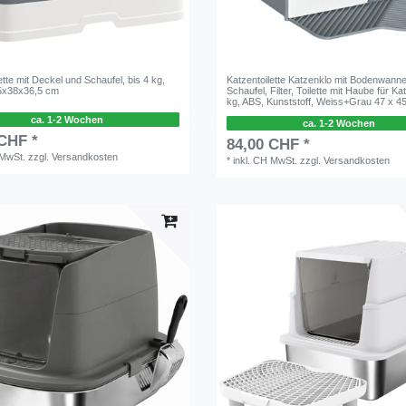
ette mit Deckel und Schaufel, bis 4 kg,
Katzentoilette Katzenklo mit Bodenwanne
5x38x36,5 cm
Schaufel, Filter, Toilette mit Haube für Ka
kg, ABS, Kunststoff, Weiss+Grau 47 x 4
ca. 1-2 Wochen
ca. 1-2 Wochen
 CHF *
84,00 CHF *
 MwSt.
zzgl.
Versandkosten
*
inkl. CH MwSt.
zzgl.
Versandkosten