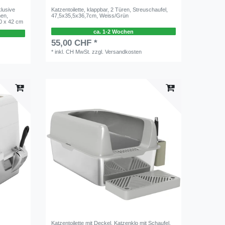
klusive
Katzentoilette, klappbar, 2 Türen, Streuschaufel,
nen,
47,5x35,5x36,7cm, Weiss/Grün
60 x 42 cm
ca. 1-2 Wochen
55,00 CHF *
*
inkl. CH MwSt.
zzgl.
Versandkosten
Katzentoilette mit Deckel, Katzenklo mit Schaufel,