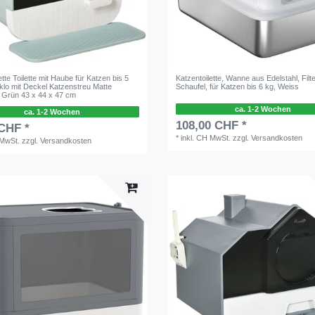
ette Toilette mit Haube für Katzen bis 5
Katzentoilette, Wanne aus Edelstahl, Filte
klo mit Deckel Katzenstreu Matte
Schaufel, für Katzen bis 6 kg, Weiss
f Grün 43 x 44 x 47 cm
ca. 1-2 Wochen
ca. 1-2 Wochen
108,00 CHF *
 CHF *
*
inkl. CH MwSt.
zzgl.
Versandkosten
 MwSt.
zzgl.
Versandkosten