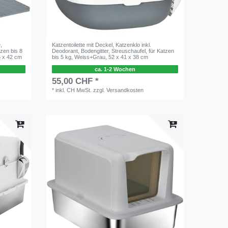
,
Katzentoilette mit Deckel, Katzenklo inkl.
tzen bis 8
Deodorant, Bodengitter, Streuschaufel, für Katzen
5 x 42 cm
bis 5 kg, Weiss+Grau, 52 x 41 x 38 cm
ca. 1-2 Wochen
55,00 CHF *
*
inkl. CH MwSt.
zzgl.
Versandkosten