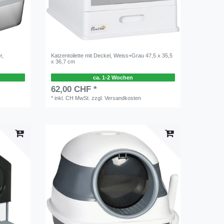
r,
Katzentoilette mit Deckel, Weiss+Grau 47,5 x 35,5
x 36,7 cm
ca. 1-2 Wochen
62,00 CHF *
*
inkl. CH MwSt.
zzgl.
Versandkosten