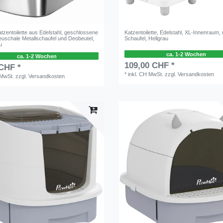
tzentoilette aus Edelstahl, geschlossene
Katzentoilette, Edelstahl, XL-Innenraum, 
euschale Metallschaufel und Deobeutel,
Schaufel, Hellgrau
u
ca. 1-2 Wochen
ca. 1-2 Wochen
109,00 CHF *
 CHF *
*
inkl. CH MwSt.
zzgl.
Versandkosten
 MwSt.
zzgl.
Versandkosten