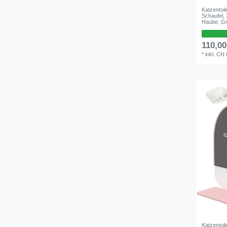
Katzentoil
Schaufel,
Haube, Gr
110,0
*
inkl. CH
Katzentoil