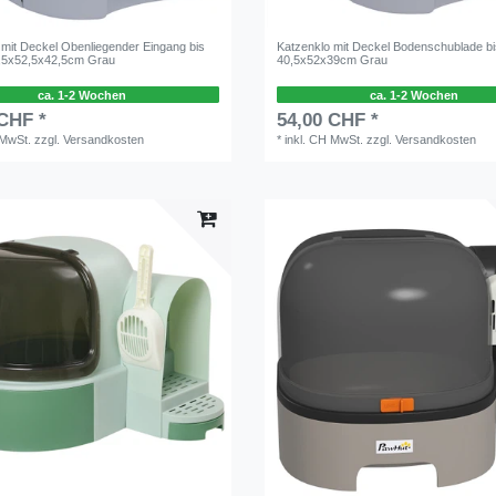
 mit Deckel Obenliegender Eingang bis
Katzenklo mit Deckel Bodenschublade bi
0,5x52,5x42,5cm Grau
40,5x52x39cm Grau
ca. 1-2 Wochen
ca. 1-2 Wochen
 CHF *
54,00 CHF *
 MwSt.
zzgl.
Versandkosten
*
inkl. CH MwSt.
zzgl.
Versandkosten