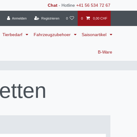
Chat
- Hotline
+41 56 534 72 67
Anmelden
Registrieren
0
0
0,00 CHF
Tierbedarf
Fahrzeugzubehoer
Saisonartikel
B-Ware
etten