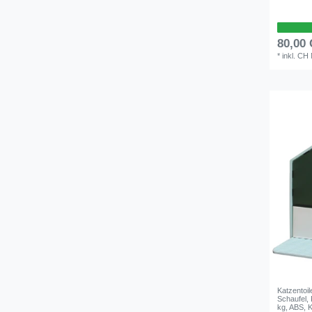
80,00
*
inkl. CH
Katzentoi
Schaufel, 
kg, ABS, K