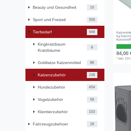
Beauty und Gesundheit
10
Sport und Freizeit
358
Tierbedarf
948
Katzentoil
kg Katzen
Kunststof
Kingkratzbaum
9
Kratzbäume
84,00
*
inkl. CH
Goldtatze Katzenmöbel
86
Katzenzubehör
238
Hundezubehör
454
Vogelzubehör
58
Kleintierzubehör
103
Fahrzeugzubehoer
28