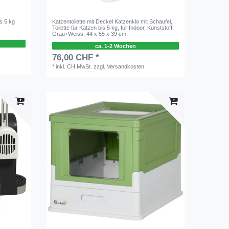
s 5 kg
Katzentoilette mit Deckel Katzenklo mit Schaufel,
Toilette für Katzen bis 5 kg, für Indoor, Kunststoff,
Grau+Weiss, 44 x 55 x 39 cm
ca. 1-2 Wochen
76,00 CHF *
*
inkl. CH MwSt.
zzgl.
Versandkosten