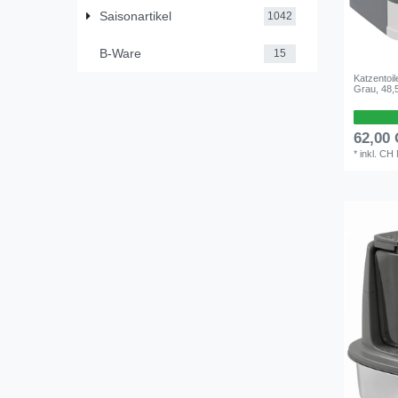
Saisonartikel
1042
B-Ware
15
Katzentoil
Grau, 48,
62,00
*
inkl. CH