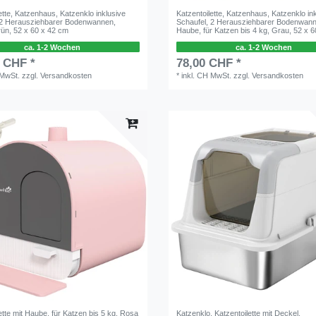
ette, Katzenhaus, Katzenklo inklusive
Katzentoilette, Katzenhaus, Katzenklo in
 2 Herausziehbarer Bodenwannen,
Schaufel, 2 Herausziehbarer Bodenwan
ün, 52 x 60 x 42 cm
Haube, für Katzen bis 4 kg, Grau, 52 x 
ca. 1-2 Wochen
ca. 1-2 Wochen
0 CHF *
78,00 CHF *
 MwSt.
zzgl.
Versandkosten
*
inkl. CH MwSt.
zzgl.
Versandkosten
ette mit Haube, für Katzen bis 5 kg, Rosa
Katzenklo, Katzentoilette mit Deckel,