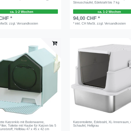
Streuschaufel, Edelstahl bis 7 kg
ca. 1-2 Wochen
ca. 1-2 Wochen
 CHF *
94,00 CHF *
 MwSt.
zzgl.
Versandkosten
*
inkl. CH MwSt.
zzgl.
Versandkosten
lette Katzenklo mit Bodenwanne,
Katzentoilette, Edelstahl, XL-Innenraum, 
Filter, Toilette mit Haube für Katzen bis 5
Schaufel, Hellgrau
unststoff, Hellblau 47 x 45 x 42 cm