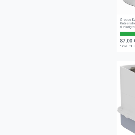
Grosse Ka
Katzenstr
dunkelgra
87,00
*
inkl. CH