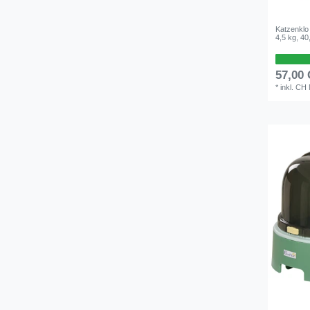
Katzenklo
4,5 kg, 4
57,00
*
inkl. CH