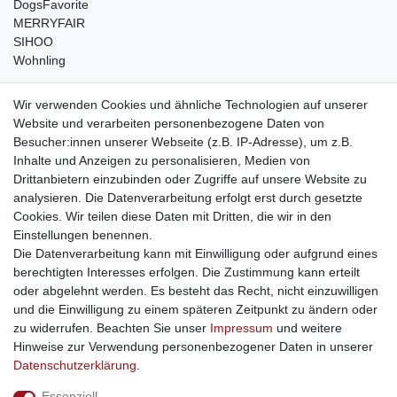
DogsFavorite
MERRYFAIR
SIHOO
Wohnling
weitere Shops
Wir verwenden Cookies und ähnliche Technologien auf unserer
Website und verarbeiten personenbezogene Daten von
traumlampen
- Lampen und Kronleuchter
Besucher:innen unserer Webseite (z.B. IP-Adresse), um z.B.
kinderwagencenter
- Exklusive und günstige Kinderwagen
Inhalte und Anzeigen zu personalisieren, Medien von
gastrogeraete24
- alles für Gastronomie und Imbiss
Drittanbietern einzubinden oder Zugriffe auf unsere Website zu
soziale Medien
analysieren. Die Datenverarbeitung erfolgt erst durch gesetzte
Cookies. Wir teilen diese Daten mit Dritten, die wir in den
Facebook
Einstellungen benennen.
sicher einkaufen
Die Datenverarbeitung kann mit Einwilligung oder aufgrund eines
berechtigten Interesses erfolgen. Die Zustimmung kann erteilt
oder abgelehnt werden. Es besteht das Recht, nicht einzuwilligen
und die Einwilligung zu einem späteren Zeitpunkt zu ändern oder
zu widerrufen. Beachten Sie unser
Impressum
und weitere
Sichere Bestellung und Zahlung via SSL Verschlüsselung
Hinweise zur Verwendung personenbezogener Daten in unserer
Daten­schutz­erklärung
.
Essenziell