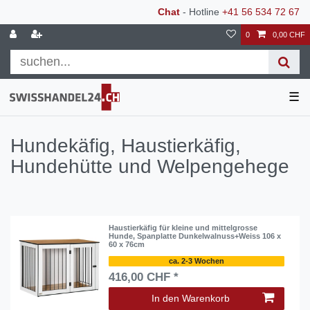
Chat
- Hotline
+41 56 534 72 67
0
0,00 CHF
☰
Hundekäfig, Haustierkäfig,
Hundehütte und Welpengehege
Haustierkäfig für kleine und mittelgrosse
Hunde, Spanplatte Dunkelwalnuss+Weiss 106 x
60 x 76cm
ca. 2-3 Wochen
416,00 CHF *
In den Warenkorb