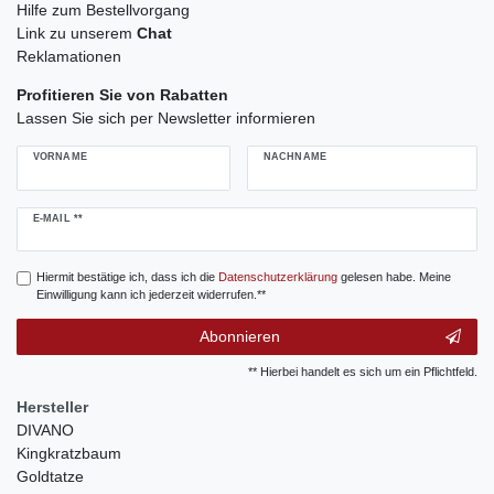
Hilfe zum Bestellvorgang
Link zu unserem
Chat
Reklamationen
Profitieren Sie von Rabatten
Lassen Sie sich per Newsletter informieren
VORNAME
NACHNAME
Newsletter
E-MAIL **
Honig
Hiermit bestätige ich, dass ich die
Daten­schutz­erklärung
gelesen habe. Meine
Einwilligung kann ich jederzeit widerrufen.**
Abonnieren
** Hierbei handelt es sich um ein Pflichtfeld.
Hersteller
DIVANO
Kingkratzbaum
Goldtatze