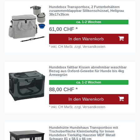
Hundebox Transportbox, 2 Futterbehältern
zusammenklappbar Silikonschüssel, Hellgrau
38x17x35cm
ca. 1-2 Wochen
61,00 CHF *
In den Warenkorb
*
inkl. CH MwSt.
zzgl.
Versandkosten
Hundebox faltbar Kissen abnehmbar waschbar
Bezug aus Oxford-Gewebe für Hunde bis 4kg
Armeegrün
ca. 1-2 Wochen
88,00 CHF *
In den Warenkorb
*
inkl. CH MwSt.
zzgl.
Versandkosten
Hundehütte Hundehaus Transportbox mit
Tischoberfläche Kleintierkäfig für Innen
Hundebox Tierkäfig Haustier MDF Metall
Schwarz 81 x 58,5 x 66 cm