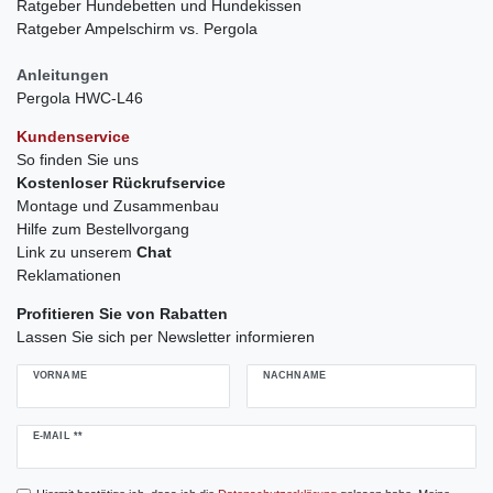
Ratgeber Hundebetten und Hundekissen
Ratgeber Ampelschirm vs. Pergola
Anleitungen
Pergola HWC-L46
Kundenservice
So finden Sie uns
Kostenloser Rückrufservice
Montage und Zusammenbau
Hilfe zum Bestellvorgang
Link zu unserem
Chat
Reklamationen
Profitieren Sie von Rabatten
Lassen Sie sich per Newsletter informieren
VORNAME
NACHNAME
Newsletter
E-MAIL **
Honig