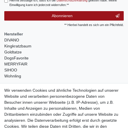
Hiermit bestätige ich, dass ich die
Daten­schutz­erklärung
gelesen habe. Meine
Einwilligung kann ich jederzeit widerrufen.**
Abonnieren
** Hierbei handelt es sich um ein Pflichtfeld.
Hersteller
DIVANO
Kingkratzbaum
Goldtatze
DogsFavorite
MERRYFAIR
SIHOO
Wohnling
weitere Shops
Wir verwenden Cookies und ähnliche Technologien auf unserer
Website und verarbeiten personenbezogene Daten von
traumlampen
- Lampen und Kronleuchter
Besucher:innen unserer Webseite (z.B. IP-Adresse), um z.B.
kinderwagencenter
- Exklusive und günstige Kinderwagen
Inhalte und Anzeigen zu personalisieren, Medien von
gastrogeraete24
- alles für Gastronomie und Imbiss
Drittanbietern einzubinden oder Zugriffe auf unsere Website zu
soziale Medien
analysieren. Die Datenverarbeitung erfolgt erst durch gesetzte
Cookies. Wir teilen diese Daten mit Dritten, die wir in den
Facebook