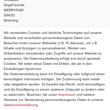
DogsFavorite
MERRYFAIR
SIHOO
Wohnling
weitere Shops
Wir verwenden Cookies und ähnliche Technologien auf unserer
Website und verarbeiten personenbezogene Daten von
traumlampen
- Lampen und Kronleuchter
Besucher:innen unserer Webseite (z.B. IP-Adresse), um z.B.
kinderwagencenter
- Exklusive und günstige Kinderwagen
Inhalte und Anzeigen zu personalisieren, Medien von
gastrogeraete24
- alles für Gastronomie und Imbiss
Drittanbietern einzubinden oder Zugriffe auf unsere Website zu
soziale Medien
analysieren. Die Datenverarbeitung erfolgt erst durch gesetzte
Cookies. Wir teilen diese Daten mit Dritten, die wir in den
Facebook
Einstellungen benennen.
sicher einkaufen
Die Datenverarbeitung kann mit Einwilligung oder aufgrund eines
berechtigten Interesses erfolgen. Die Zustimmung kann erteilt
oder abgelehnt werden. Es besteht das Recht, nicht einzuwilligen
und die Einwilligung zu einem späteren Zeitpunkt zu ändern oder
zu widerrufen. Beachten Sie unser
Impressum
und weitere
Sichere Bestellung und Zahlung via SSL Verschlüsselung
Hinweise zur Verwendung personenbezogener Daten in unserer
Daten­schutz­erklärung
.