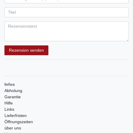
Ihr
Platzhalter
5
5
5
5
5
Anzeigename
Bewertungssternen
Bewertungssternen
Bewertungssternen
Bewertungssternen
Bewertungssternen
(optional)
Titel
Rezensionstext
Rezension senden
Infos
Abholung
Garantie
Hilfe
Links
Lieferfristen
Öffnungszeiten
über uns