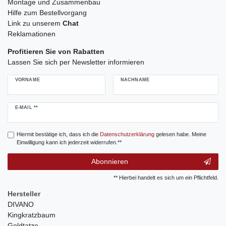
Montage und Zusammenbau
Hilfe zum Bestellvorgang
Link zu unserem
Chat
Reklamationen
Profitieren Sie von Rabatten
Lassen Sie sich per Newsletter informieren
VORNAME
NACHNAME
Newsletter
E-MAIL **
Honig
Hiermit bestätige ich, dass ich die
Daten­schutz­erklärung
gelesen habe. Meine
Einwilligung kann ich jederzeit widerrufen.**
Abonnieren
** Hierbei handelt es sich um ein Pflichtfeld.
Hersteller
DIVANO
Kingkratzbaum
Goldtatze