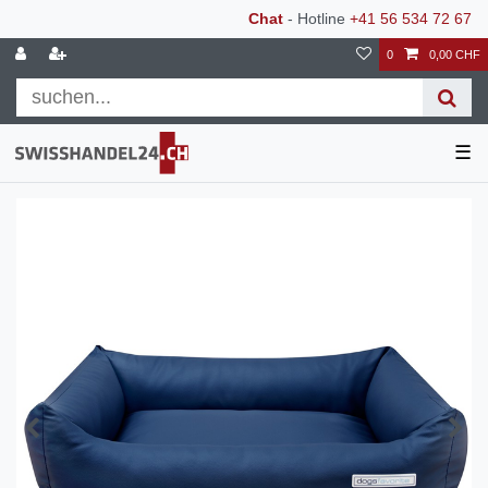
Chat
- Hotline
+41 56 534 72 67
0
0,00 CHF
☰