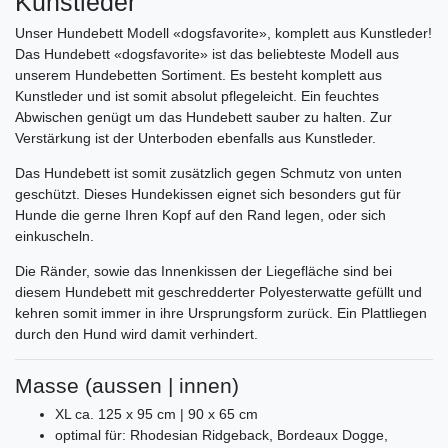
Kunstleder
Unser Hundebett Modell «dogsfavorite», komplett aus Kunstleder!
Das Hundebett «dogsfavorite» ist das beliebteste Modell aus
unserem Hundebetten Sortiment. Es besteht komplett aus
Kunstleder und ist somit absolut pflegeleicht. Ein feuchtes
Abwischen genügt um das Hundebett sauber zu halten. Zur
Verstärkung ist der Unterboden ebenfalls aus Kunstleder.
Das Hundebett ist somit zusätzlich gegen Schmutz von unten
geschützt. Dieses Hundekissen eignet sich besonders gut für
Hunde die gerne Ihren Kopf auf den Rand legen, oder sich
einkuscheln.
Die Ränder, sowie das Innenkissen der Liegefläche sind bei
diesem Hundebett mit geschredderter Polyesterwatte gefüllt und
kehren somit immer in ihre Ursprungsform zurück. Ein Plattliegen
durch den Hund wird damit verhindert.
Masse (aussen | innen)
XL ca. 125 x 95 cm | 90 x 65 cm
optimal für: Rhodesian Ridgeback, Bordeaux Dogge,