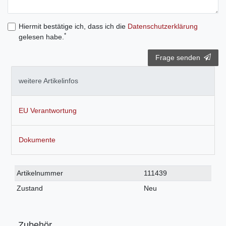
Hiermit bestätige ich, dass ich die
Daten­schutz­erklärung
*
gelesen habe.
Frage senden
weitere Artikelinfos
EU Verantwortung
Dokumente
Technisches
Wert
Artikelnummer
111439
Merkmal
Zustand
Neu
Zubehör