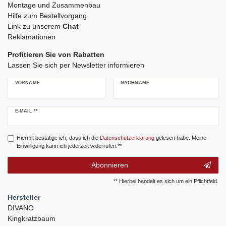
Montage und Zusammenbau
Hilfe zum Bestellvorgang
Link zu unserem
Chat
Reklamationen
Profitieren Sie von Rabatten
Lassen Sie sich per Newsletter informieren
VORNAME
NACHNAME
Newsletter
E-MAIL **
Honig
Hiermit bestätige ich, dass ich die
Daten­schutz­erklärung
gelesen habe. Meine
Einwilligung kann ich jederzeit widerrufen.**
Abonnieren
** Hierbei handelt es sich um ein Pflichtfeld.
Hersteller
DIVANO
Kingkratzbaum