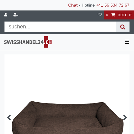
Chat
- Hotline
+41 56 534 72 67
0
0,00 CHF
☰