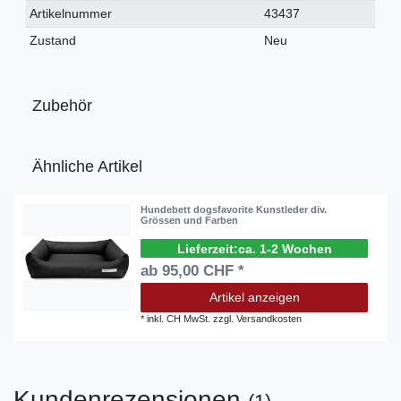
Technisches
Wert
Artikelnummer
43437
Merkmal
Zustand
Neu
Zubehör
Ähnliche Artikel
Hundebett dogsfavorite Kunstleder div.
Grössen und Farben
ca. 1-2 Wochen
ab 95,00 CHF *
Artikel anzeigen
*
inkl. CH MwSt.
zzgl.
Versandkosten
Kundenrezensionen