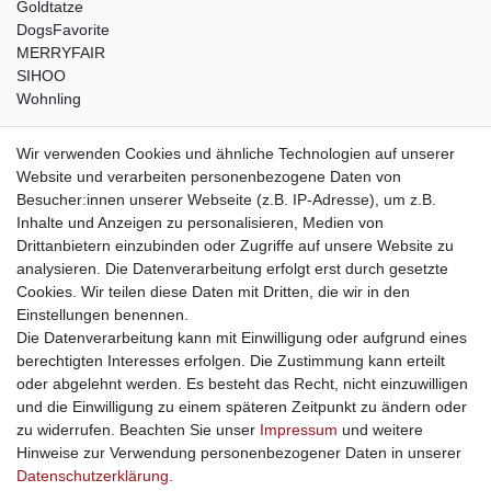
Goldtatze
DogsFavorite
MERRYFAIR
SIHOO
Wohnling
weitere Shops
Wir verwenden Cookies und ähnliche Technologien auf unserer
Website und verarbeiten personenbezogene Daten von
traumlampen
- Lampen und Kronleuchter
Besucher:innen unserer Webseite (z.B. IP-Adresse), um z.B.
kinderwagencenter
- Exklusive und günstige Kinderwagen
Inhalte und Anzeigen zu personalisieren, Medien von
gastrogeraete24
- alles für Gastronomie und Imbiss
Drittanbietern einzubinden oder Zugriffe auf unsere Website zu
soziale Medien
analysieren. Die Datenverarbeitung erfolgt erst durch gesetzte
Cookies. Wir teilen diese Daten mit Dritten, die wir in den
Facebook
Einstellungen benennen.
sicher einkaufen
Die Datenverarbeitung kann mit Einwilligung oder aufgrund eines
berechtigten Interesses erfolgen. Die Zustimmung kann erteilt
oder abgelehnt werden. Es besteht das Recht, nicht einzuwilligen
und die Einwilligung zu einem späteren Zeitpunkt zu ändern oder
zu widerrufen. Beachten Sie unser
Impressum
und weitere
Sichere Bestellung und Zahlung via SSL Verschlüsselung
Hinweise zur Verwendung personenbezogener Daten in unserer
Daten­schutz­erklärung
.