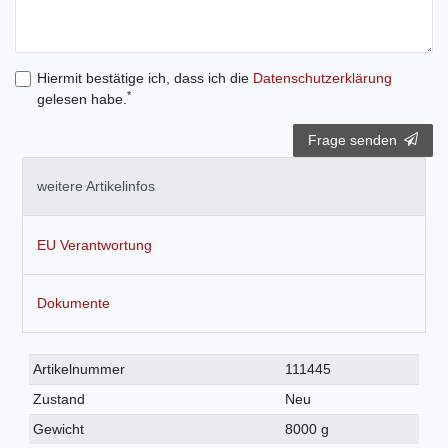
Hiermit bestätige ich, dass ich die
Daten­schutz­erklärung
*
gelesen habe.
Frage senden
weitere Artikelinfos
EU Verantwortung
Dokumente
Technisches
Wert
Artikelnummer
111445
Merkmal
Zustand
Neu
Gewicht
8000 g