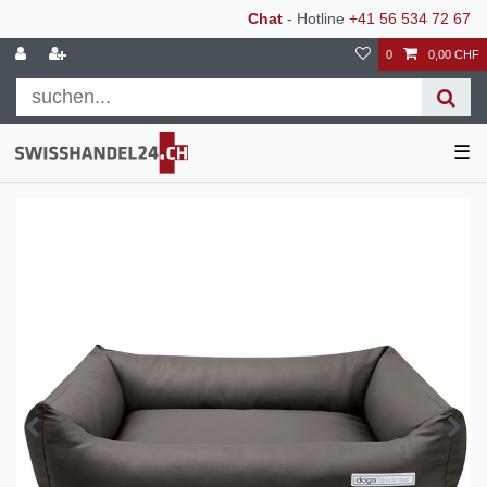
Chat
- Hotline
+41 56 534 72 67
0
0,00 CHF
☰