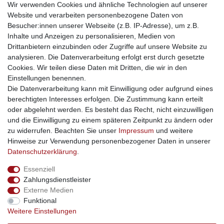
weitere Shops
Wir verwenden Cookies und ähnliche Technologien auf unserer
Website und verarbeiten personenbezogene Daten von
traumlampen
- Lampen und Kronleuchter
Besucher:innen unserer Webseite (z.B. IP-Adresse), um z.B.
kinderwagencenter
- Exklusive und günstige Kinderwagen
Inhalte und Anzeigen zu personalisieren, Medien von
gastrogeraete24
- alles für Gastronomie und Imbiss
Drittanbietern einzubinden oder Zugriffe auf unsere Website zu
soziale Medien
analysieren. Die Datenverarbeitung erfolgt erst durch gesetzte
Cookies. Wir teilen diese Daten mit Dritten, die wir in den
Facebook
Einstellungen benennen.
sicher einkaufen
Die Datenverarbeitung kann mit Einwilligung oder aufgrund eines
berechtigten Interesses erfolgen. Die Zustimmung kann erteilt
oder abgelehnt werden. Es besteht das Recht, nicht einzuwilligen
und die Einwilligung zu einem späteren Zeitpunkt zu ändern oder
zu widerrufen. Beachten Sie unser
Impressum
und weitere
Sichere Bestellung und Zahlung via SSL Verschlüsselung
Hinweise zur Verwendung personenbezogener Daten in unserer
Daten­schutz­erklärung
.
Essenziell
Widerrufs­recht
Widerrufs­formular
Impressum
Zahlungsdienstleister
Externe Medien
Funktional
Daten­schutz­erklärung
AGB
Kontakt
Weitere Einstellungen