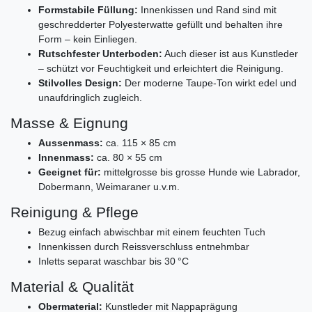
Formstabile Füllung:
Innenkissen und Rand sind mit
geschredderter Polyesterwatte gefüllt und behalten ihre
Form – kein Einliegen.
Rutschfester Unterboden:
Auch dieser ist aus Kunstleder
– schützt vor Feuchtigkeit und erleichtert die Reinigung.
Stilvolles Design:
Der moderne Taupe-Ton wirkt edel und
unaufdringlich zugleich.
Masse & Eignung
Aussenmass:
ca. 115 × 85 cm
Innenmass:
ca. 80 × 55 cm
Geeignet für:
mittelgrosse bis grosse Hunde wie Labrador,
Dobermann, Weimaraner u.v.m.
Reinigung & Pflege
Bezug einfach abwischbar mit einem feuchten Tuch
Innenkissen durch Reissverschluss entnehmbar
Inletts separat waschbar bis 30 °C
Material & Qualität
Obermaterial:
Kunstleder mit Nappaprägung