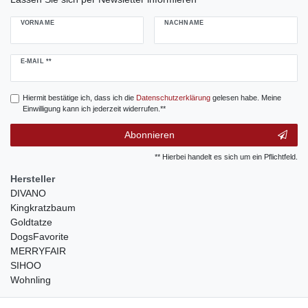
VORNAME
NACHNAME
Newsletter
E-MAIL **
Honig
Hiermit bestätige ich, dass ich die
Daten­schutz­erklärung
gelesen habe. Meine
Einwilligung kann ich jederzeit widerrufen.**
Abonnieren
** Hierbei handelt es sich um ein Pflichtfeld.
Hersteller
DIVANO
Kingkratzbaum
Goldtatze
DogsFavorite
MERRYFAIR
SIHOO
Wohnling