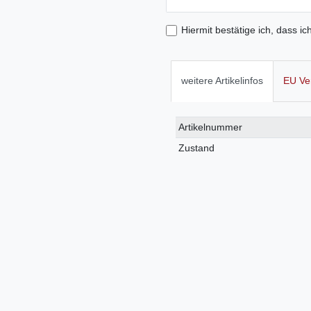
Hiermit bestätige ich, dass ic
weitere Artikelinfos
EU Ve
Technisches
Wert
Artikelnummer
Merkmal
Zustand