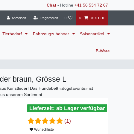
Chat
- Hotline
+41 56 534 72 67
Anmelden
Registrieren
0
0
0,00 CHF
Tierbedarf
Fahrzeugzubehoer
Saisonartikel
B-Ware
der braun, Grösse L
aus Kunstleder! Das Hundebett «dogsfavorite» ist
 aus unserem Sortiment.
ab Lager verfügbar
(1)
Wunschliste