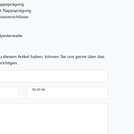
Nappaprägung
it Nappaprägung
eissverschlüsse
lyesterwatte
tLabel
 diesem Artikel haben, können Sie uns gerne über das
richtigen.
TELEFON