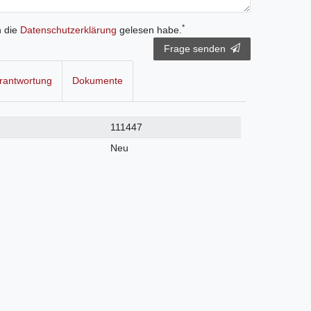
*
h die
Daten­schutz­erklärung
gelesen habe.
Frage senden
rantwortung
Dokumente
111447
Neu