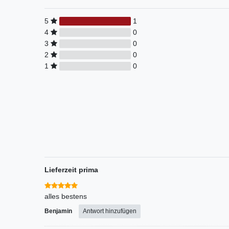
5
1
4
0
3
0
2
0
1
0
Lieferzeit prima
alles bestens
Benjamin
Antwort hinzufügen