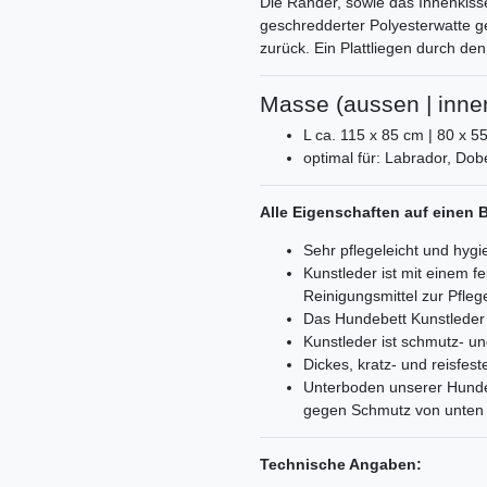
Die Ränder, sowie das Innenkiss
geschredderter Polyesterwatte g
zurück. Ein Plattliegen durch de
Masse (aussen | inne
L ca. 115 x 85 cm | 80 x 5
optimal für: Labrador, D
Alle Eigenschaften auf einen B
Sehr pflegeleicht und hygi
Kunstleder ist mit einem 
Reinigungsmittel zur Pfle
Das Hundebett Kunstleder
Kunstleder ist schmutz- 
Dickes, kratz- und reisfest
Unterboden unserer Hundeb
gegen Schmutz von unten
Technische Angaben: