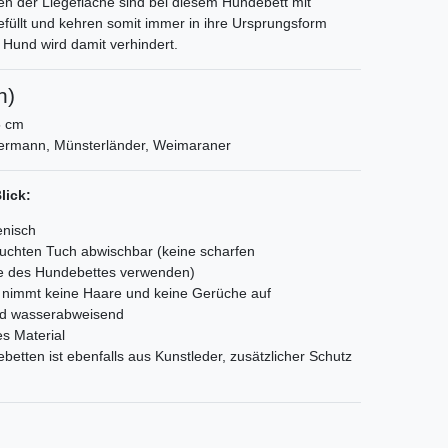
en der Liegefläche sind bei diesem Hundebett mit
efüllt und kehren somit immer in ihre Ursprungsform
n Hund wird damit verhindert.
n)
5 cm
obermann, Münsterländer, Weimaraner
lick:
enisch
feuchten Tuch abwischbar (keine scharfen
ge des Hundebettes verwenden)
 nimmt keine Haare und keine Gerüche auf
und wasserabweisend
es Material
etten ist ebenfalls aus Kunstleder, zusätzlicher Schutz