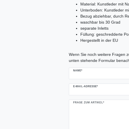
Material: Kunstleder mit 
Unterboden: Kunstleder m
Bezug abziehbar, durch R
waschbar bis 30 Grad
separate Inletts
Füllung: geschredderte Po
Hergestellt in der EU
Ceres::Template.mailFormHoneypo
Wenn Sie noch weitere Fragen zu
unten stehende Formular benach
NAME*
E-MAIL-ADRESSE*
FRAGE ZUM ARTIKEL*