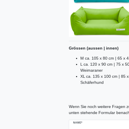
Grössen (aussen | innen)
M ca. 105 x 80 cm | 65 x 4
L ca. 120 x 90 cm | 75 x 
Weimaraner
XL ca. 135 x 100 cm | 85
Schäferhund
Ceres::Template.mailFormHoneypo
Wenn Sie noch weitere Fragen zu
unten stehende Formular benach
NAME*