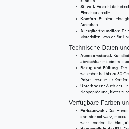
könnten.
Stilvoll:
Es sieht ästhetis
Einrichtungsstile.
Komfort:
Es bietet eine g
Ausruhen.
Allergikerfreundlich:
Es s
Materialien, was es für Ha
Technische Daten und
Aussenmaterial:
Kunstled
abwischbar mit einem feuc
Bezug und Füllung:
Der 
waschbar bei bis zu 30 Gr
Polyesterwatte für Komfort
Unterboden:
Auch der Unt
Nappaprägung, bietet zus
Verfügbare Farben un
Farbauswahl:
Das Hundebet
darunter schwarz, mocca, b
weiss, marine, lila, blau, t
Hergestellt in der EU:
Das