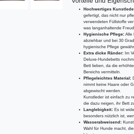
Vorteile und Eigensch
Hochwertiges Kunstlede
gefertigt, das nicht nur pf
verwendeten Füllstoffe ver
was langanhaltende Freude
Hygienische Pflege:
Alle
abziehbar und bei 30 Gra
hygienische Pflege gewährle
Extra dicke Ränder:
Im Ve
Deluxe-Hundebetts nochmal
Bett lieben, da die erhöh
Bereichs vermitteln.
Pflegeleichtes Material:
D
nimmt keine Haare oder G
abgewischt werden.
Kunstleder ist einfach zu 
die dazu neigen, ihr Bett 
Langlebigkeit:
Es ist wid
besonders nützlich ist, w
Wasserabweisend:
Kunstl
Wahl für Hunde macht, di