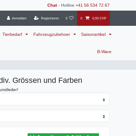
Chat
- Hotline
+41 56 534 72 67
Anmelden
Registrieren
0
0
0,00 CHF
Tierbedarf
Fahrzeugzubehoer
Saisonartikel
B-Ware
div. Grössen und Farben
unstleder!