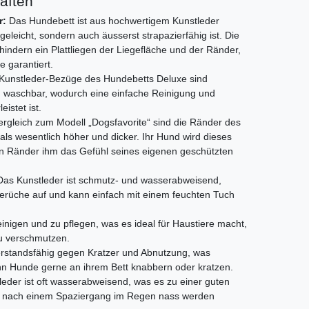
aften
r:
Das Hundebett ist aus hochwertigem Kunstleder
legeleicht, sondern auch äusserst strapazierfähig ist. Die
hindern ein Plattliegen der Liegefläche und der Ränder,
 garantiert.
 Kunstleder-Bezüge des Hundebetts Deluxe sind
d waschbar, wodurch eine einfache Reinigung und
istet ist.
rgleich zum Modell „Dogsfavorite“ sind die Ränder des
s wesentlich höher und dicker. Ihr Hund wird dieses
ten Ränder ihm das Gefühl seines eigenen geschützten
as Kunstleder ist schmutz- und wasserabweisend,
erüche auf und kann einfach mit einem feuchten Tuch
reinigen und zu pflegen, was es ideal für Haustiere macht,
zu verschmutzen.
erstandsfähig gegen Kratzer und Abnutzung, was
enn Hunde gerne an ihrem Bett knabbern oder kratzen.
eder ist oft wasserabweisend, was es zu einer guten
e nach einem Spaziergang im Regen nass werden