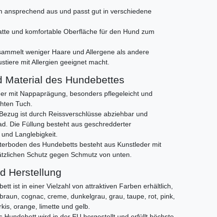
ch ansprechend aus und passt gut in verschiedene
latte und komfortable Oberfläche für den Hund zum
ammelt weniger Haare und Allergene als andere
ustiere mit Allergien geeignet macht.
 Material des Hundebettes
er mit Nappaprägung, besonders pflegeleicht und
hten Tuch.
Bezug ist durch Reissverschlüsse abziehbar und
ad. Die Füllung besteht aus geschredderter
 und Langlebigkeit.
erboden des Hundebetts besteht aus Kunstleder mit
ätzlichen Schutz gegen Schmutz von unten.
d Herstellung
t ist in einer Vielzahl von attraktiven Farben erhältlich,
raun, cognac, creme, dunkelgrau, grau, taupe, rot, pink,
ürkis, orange, limette und gelb.
 Hundebett wird in der EU hergestellt und erfüllt höchste