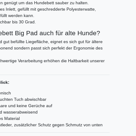
en genügt um das Hundebett sauber zu halten.
s Inlett, gefüllt mit geschredderte Polyesterwatte,
füllt werden kann.
chbar bis 30 Grad.
ebett Big Pad auch für alte Hunde?
ut befüllte Liegefläche, eignet es sich gut für ältere
chonend sondern passt sich perfekt der Ergonomie des
hwertige Verarbeitung erhöhen die Haltbarkeit unserer
lick:
enisch
feuchten Tuch abwischbar
aare und keine Gerüche auf
und wasserabweisend
es Material
tleder, zusätzlicher Schutz gegen Schmutz von unten