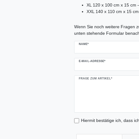
XL 120 x 100 cm x 15 cm 
XXL 140 x 110 cm x 15 cm 
Ceres::Template.mailFormHoneypo
Wenn Sie noch weitere Fragen zu
unten stehende Formular benach
NAME*
E-MAIL-ADRESSE*
FRAGE ZUM ARTIKEL*
Hiermit bestätige ich, dass ic