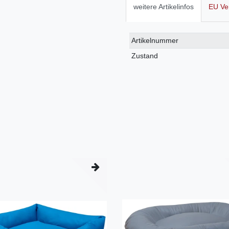
weitere Artikelinfos
EU Ve
Technisches
Wert
Artikelnummer
Merkmal
Zustand