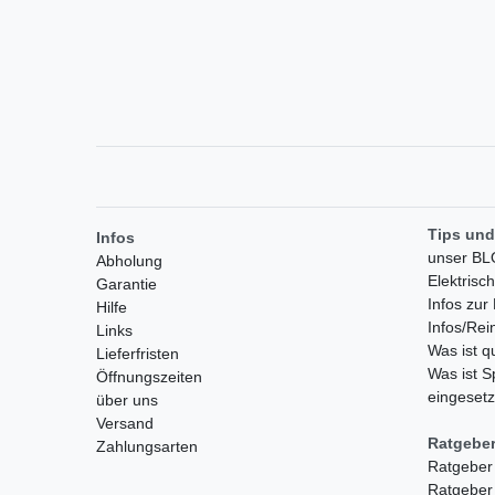
Tips und
Infos
unser B
Abholung
Elektrisc
Garantie
Infos zu
Hilfe
Infos/Rei
Links
Was ist 
Lieferfristen
Was ist S
Öffnungszeiten
eingesetz
über uns
Versand
Ratgebe
Zahlungsarten
Ratgeber
Ratgeber