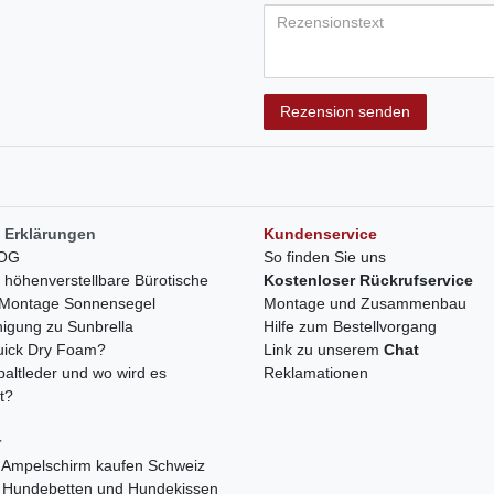
Bewertungss
Bewertung
Bewertu
Bewer
Bew
Rezensionstext
Rezension senden
 Erklärungen
Kundenservice
LOG
So finden Sie uns
h höhenverstellbare Bürotische
Kostenloser Rückrufservice
r Montage Sonnensegel
Montage und Zusammenbau
nigung zu Sunbrella
Hilfe zum Bestellvorgang
quick Dry Foam?
Link zu unserem
Chat
paltleder und wo wird es
Reklamationen
t?
r
 Ampelschirm kaufen Schweiz
 Hundebetten und Hundekissen