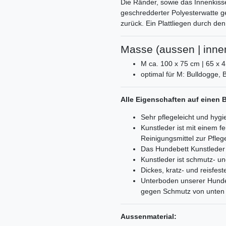
Die Ränder, sowie das Innenkiss
geschredderter Polyesterwatte g
zurück. Ein Plattliegen durch de
Masse (aussen | inne
M ca. 100 x 75 cm | 65 x 
optimal für M: Bulldogge, 
Alle Eigenschaften auf einen B
Sehr pflegeleicht und hygi
Kunstleder ist mit einem 
Reinigungsmittel zur Pfle
Das Hundebett Kunstleder
Kunstleder ist schmutz- 
Dickes, kratz- und reisfest
Unterboden unserer Hundeb
gegen Schmutz von unten
Aussenmaterial: