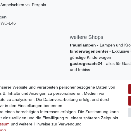
 Ampelschirm vs. Pergola
ngen
 HWC-L46
weitere Shops
traumlampen
- Lampen und Kro
kinderwagencenter
- Exklusive
günstige Kinderwagen
gastrogeraete24
- alles für Gas
und Imbiss
unserer Website und verarbeiten personenbezogene Daten von
.B. Inhalte und Anzeigen zu personalisieren, Medien von
ite zu analysieren. Die Datenverarbeitung erfolgt erst durch
 wir in den Einstellungen benennen.
nd eines berechtigten Interesses erfolgen. Die Zustimmung kann
t einzuwilligen und die Einwilligung zu einem späteren Zeitpunkt
Widerrufs­formular
Impressum
Daten­schutz­erklärung
A
essum
und weitere Hinweise zur Verwendung
rung
.