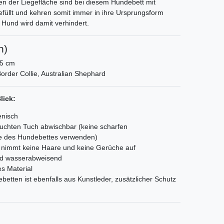
en der Liegefläche sind bei diesem Hundebett mit
efüllt und kehren somit immer in ihre Ursprungsform
n Hund wird damit verhindert.
n)
45 cm
Border Collie, Australian Shephard
lick:
enisch
feuchten Tuch abwischbar (keine scharfen
ge des Hundebettes verwenden)
 nimmt keine Haare und keine Gerüche auf
und wasserabweisend
es Material
etten ist ebenfalls aus Kunstleder, zusätzlicher Schutz