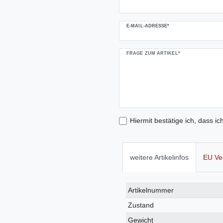
E-MAIL-ADRESSE*
FRAGE ZUM ARTIKEL*
Hiermit bestätige ich, dass ic
weitere Artikelinfos
EU Ve
Technisches
Wert
Artikelnummer
Merkmal
Zustand
Gewicht