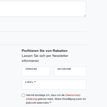
ternen
ssternen
ngssternen
tungssternen
ertungssternen
Profitieren Sie von Rabatten
Lassen Sie sich per Newsletter
informieren
VORNAME
NACHNAME
Newsletter
E-MAIL **
Honig
Hiermit bestätige ich, dass ich die
Daten­schutz­
erklärung
gelesen habe. Meine Einwilligung kann ich
jederzeit widerrufen.**