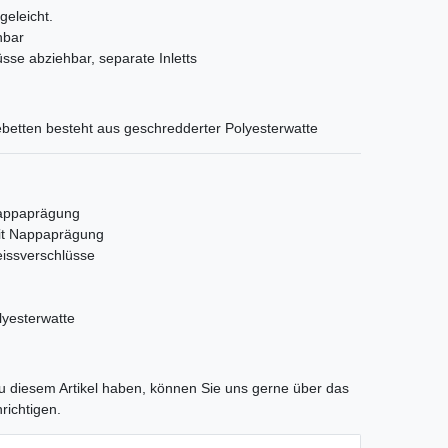
geleicht.
hbar
sse abziehbar, separate Inletts
betten besteht aus geschredderter Polyesterwatte
Nappaprägung
it Nappaprägung
eissverschlüsse
lyesterwatte
tLabel
 diesem Artikel haben, können Sie uns gerne über das
richtigen.