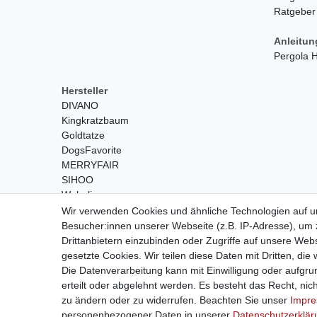
Ratgeber
Anleitu
Pergola
Hersteller
DIVANO
Kingkratzbaum
Goldtatze
DogsFavorite
MERRYFAIR
SIHOO
Wohnling
Wir verwenden Cookies und ähnliche Technologien auf 
Besucher:innen unserer Webseite (z.B. IP-Adresse), um z
Drittanbietern einzubinden oder Zugriffe auf unsere Webs
gesetzte Cookies. Wir teilen diese Daten mit Dritten, die
Die Datenverarbeitung kann mit Einwilligung oder aufgru
erteilt oder abgelehnt werden. Es besteht das Recht, nich
Widerrufs­recht
zu ändern oder zu widerrufen. Beachten Sie unser
Impr
personenbezogener Daten in unserer
Daten­schutz­erklä