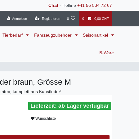
Chat
- Hotline
+41 56 534 72 67
Anmelden
Registrieren
0
0
0,00 CHF
Tierbedarf
Fahrzeugzubehoer
Saisonartikel
B-Ware
der braun, Grösse M
orite», komplett aus Kunstleder!
ab Lager verfügbar
Wunschliste