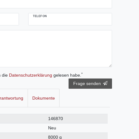
TELEFON
*
h die
Daten­schutz­erklärung
gelesen habe.
Frage senden
rantwortung
Dokumente
146870
Neu
8000 g