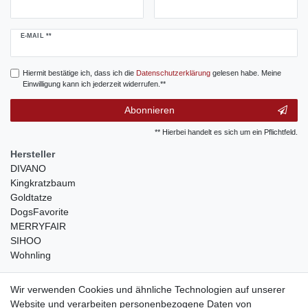
Newsletter
E-MAIL **
Honig
Hiermit bestätige ich, dass ich die
Daten­schutz­erklärung
gelesen habe. Meine
Einwilligung kann ich jederzeit widerrufen.**
Abonnieren
** Hierbei handelt es sich um ein Pflichtfeld.
Hersteller
DIVANO
Kingkratzbaum
Goldtatze
DogsFavorite
MERRYFAIR
SIHOO
Wohnling
weitere Shops
Wir verwenden Cookies und ähnliche Technologien auf unserer
Website und verarbeiten personenbezogene Daten von
traumlampen
- Lampen und Kronleuchter