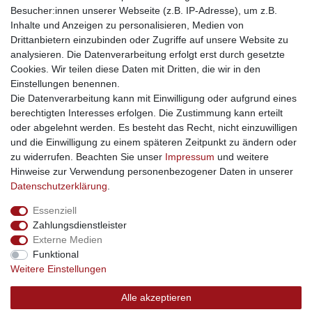
Besucher:innen unserer Webseite (z.B. IP-Adresse), um z.B.
kinderwagencenter
- Exklusive und günstige Kinderwagen
Inhalte und Anzeigen zu personalisieren, Medien von
gastrogeraete24
- alles für Gastronomie und Imbiss
Drittanbietern einzubinden oder Zugriffe auf unsere Website zu
soziale Medien
analysieren. Die Datenverarbeitung erfolgt erst durch gesetzte
Cookies. Wir teilen diese Daten mit Dritten, die wir in den
Facebook
Einstellungen benennen.
sicher einkaufen
Die Datenverarbeitung kann mit Einwilligung oder aufgrund eines
berechtigten Interesses erfolgen. Die Zustimmung kann erteilt
oder abgelehnt werden. Es besteht das Recht, nicht einzuwilligen
und die Einwilligung zu einem späteren Zeitpunkt zu ändern oder
zu widerrufen. Beachten Sie unser
Impressum
und weitere
Sichere Bestellung und Zahlung via SSL Verschlüsselung
Hinweise zur Verwendung personenbezogener Daten in unserer
Daten­schutz­erklärung
.
Essenziell
Widerrufs­recht
Widerrufs­formular
Impressum
Zahlungsdienstleister
Externe Medien
Funktional
Daten­schutz­erklärung
AGB
Kontakt
Weitere Einstellungen
Alle akzeptieren